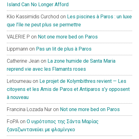
Island Can No Longer Afford
Klio Kassimidis Curchod
on
Les piscines à Paros : un luxe
que l’île ne peut plus se permettre
VALERIE P
on
Not one more bed on Paros
Lippmann
on
Pas un lit de plus à Paros
Catherine Jean
on
La zone humide de Santa Maria
reprend vie avec les Flamants roses
Letourneau
on
Le projet de Kolymbithres revient — Les
citoyens et les Amis de Paros et Antiparos s’y opposent
à nouveau
Francina Lozada Nur
on
Not one more bed on Paros
FoPA
on
Ο υγρότοπος της Σάντα Μαρίας
ξαναζωντανεύει με φλαμίνγκο