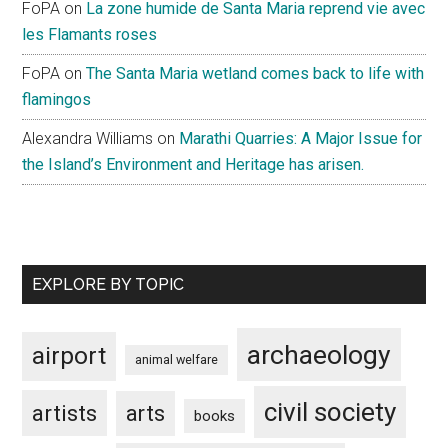
FoPA
on
La zone humide de Santa Maria reprend vie avec
les Flamants roses
FoPA
on
The Santa Maria wetland comes back to life with
flamingos
Alexandra Williams
on
Marathi Quarries: A Major Issue for
the Island’s Environment and Heritage has arisen.
EXPLORE BY TOPIC
archaeology
airport
animal welfare
civil society
artists
arts
books