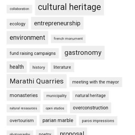
cultural heritage
collaboration
entrepreneurship
ecology
environment
french monument
gastronomy
fund raising campaigns
health
history
literature
Marathi Quarries
meeting with the mayor
monasteries
natural heritage
municipality
overconstruction
natural ressources
open studios
parian marble
overtourism
paros impressions
proposal
poetry
photography