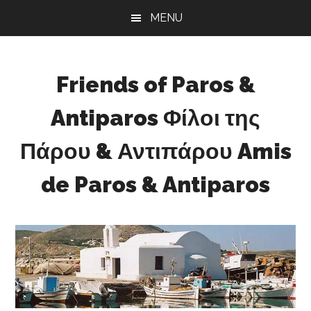
Skip
Skip
Skip
MENU
to
to
to
main
primary
footer
content
sidebar
Friends of Paros &
Antiparos Φίλοι της
Πάρου & Αντιπάρου Amis
de Paros & Antiparos
Sustainable
development
for
Paros
&
Antiparos