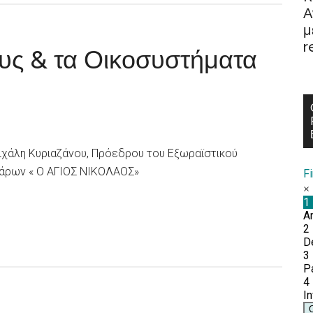
Α
μ
r
ους & τα Οικοσυστήματα
ιχάλη Κυριαζάνου, Πρόεδρου του Εξωραϊστικού
άρων « Ο ΑΓΙΟΣ ΝΙΚΟΛΑΟΣ»
F