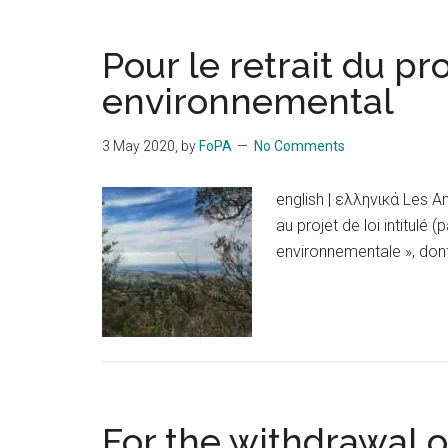
Pour le retrait du pro
environnemental
3 May 2020
, by
FoPA
No Comments
english | ελληνικά Les A
au projet de loi intitulé 
environnementale », dont
For the withdrawal o