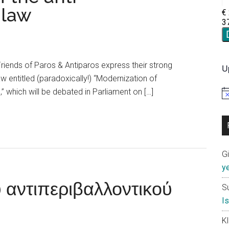
 law
Friends of Paros & Antiparos express their strong
U
aw entitled (paradoxically!) “Modernization of
,” which will be debated in Parliament on […]
No
G
y
 αντιπεριβαλλοντικού
S
I
K