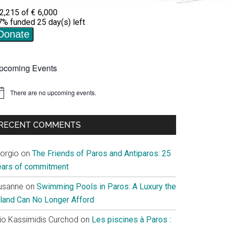
pcoming Events
There are no upcoming events.
tice
RECENT COMMENTS
iorgio
on
The Friends of Paros and Antiparos: 25
ears of commitment
usanne
on
Swimming Pools in Paros: A Luxury the
sland Can No Longer Afford
lio Kassimidis Curchod
on
Les piscines à Paros :