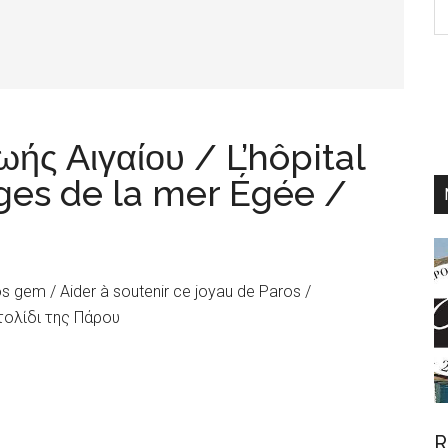
th
si
...
ής Αιγαίου / L’hôpital
ges de la mer Égée /
os gem / Aider à soutenir ce joyau de Paros /
τολίδι της Πάρου
R