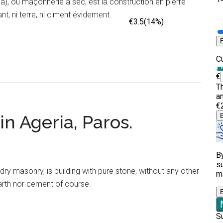
ia), ou maçonnerie à sec, est la construction en pierre
nt, ni terre, ni ciment évidement.
n Ageria, Paros.
r dry masonry, is building with pure stone, without any other
arth nor cement of course.