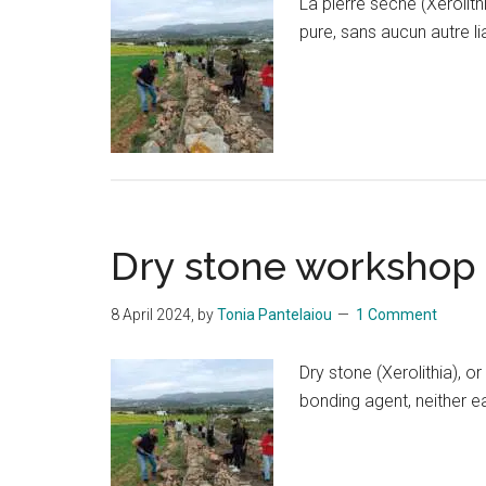
La pierre sèche (Xerolith
pure, sans aucun autre lia
Dry stone workshop i
8 April 2024
, by
Tonia Pantelaiou
1 Comment
Dry stone (Xerolithia), o
bonding agent, neither e