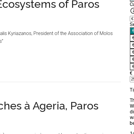
Ecosystems of Paros
halis Kyriazanos, President of the Association of Molos
s”
ches à Ageria, Paros