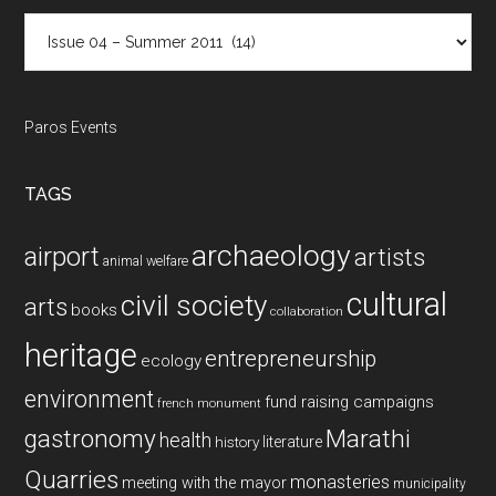
Categories
Paros Events
TAGS
archaeology
airport
artists
animal welfare
cultural
civil society
arts
books
collaboration
heritage
entrepreneurship
ecology
environment
fund raising campaigns
french monument
gastronomy
Marathi
health
history
literature
Quarries
monasteries
meeting with the mayor
municipality