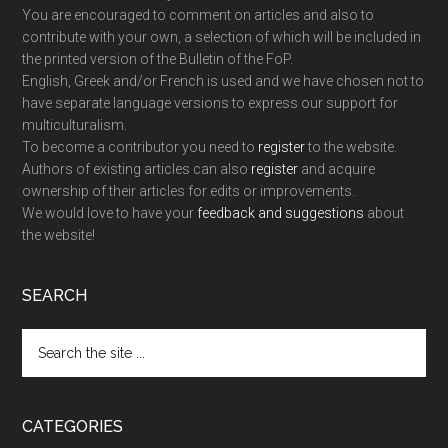
You are encouraged to comment on articles and also to
contribute with your own, a selection of which will be included in
the printed version of the Bulletin of the FoP.
English, Greek and/or French is used and we have chosen not to
have separate language versions to express our support for
multiculturalism.
To become a contributor you need to
register
to the website.
Authors of existing articles can also
register
and acquire
ownership of their articles for edits or improvements.
We would love to have your
feedback and suggestions
about
the website!
SEARCH
Search
the
site
...
CATEGORIES