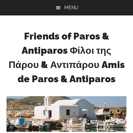
Skip
Skip
Skip
MENU
to
to
to
main
primary
footer
content
sidebar
Friends of Paros &
Antiparos Φίλοι της
Πάρου & Αντιπάρου Amis
de Paros & Antiparos
Sustainable
development
for
Paros
&
Antiparos