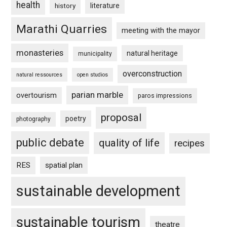
health
history
literature
Marathi Quarries
meeting with the mayor
monasteries
natural heritage
municipality
overconstruction
natural ressources
open studios
parian marble
overtourism
paros impressions
proposal
poetry
photography
public debate
quality of life
recipes
RES
spatial plan
sustainable development
sustainable tourism
theatre