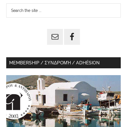
Primary
Search
the
Sidebar
site
...
MEMBERSHIP / ΣΥΝΔΡΟΜΉ / ADHÉSION