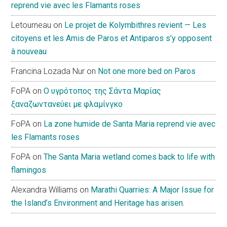
reprend vie avec les Flamants roses
Letourneau
on
Le projet de Kolymbithres revient — Les
citoyens et les Amis de Paros et Antiparos s’y opposent
à nouveau
Francina Lozada Nur
on
Not one more bed on Paros
FoPA
on
Ο υγρότοπος της Σάντα Μαρίας
ξαναζωντανεύει με φλαμίνγκο
FoPA
on
La zone humide de Santa Maria reprend vie avec
les Flamants roses
FoPA
on
The Santa Maria wetland comes back to life with
flamingos
Alexandra Williams
on
Marathi Quarries: A Major Issue for
the Island’s Environment and Heritage has arisen.