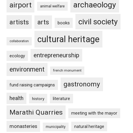
archaeology
airport
animal welfare
civil society
artists
arts
books
cultural heritage
collaboration
entrepreneurship
ecology
environment
french monument
gastronomy
fund raising campaigns
health
history
literature
Marathi Quarries
meeting with the mayor
monasteries
natural heritage
municipality