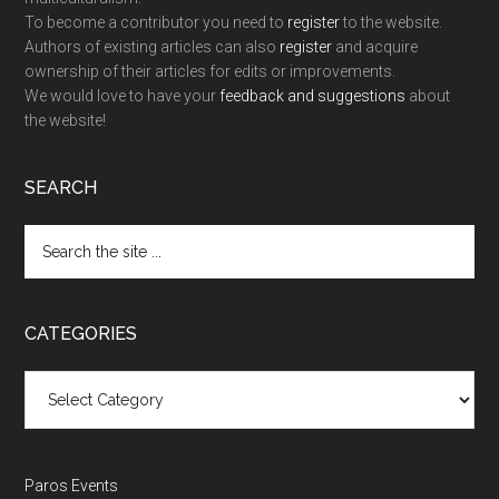
To become a contributor you need to
register
to the website.
Authors of existing articles can also
register
and acquire
ownership of their articles for edits or improvements.
We would love to have your
feedback and suggestions
about
the website!
SEARCH
Search
the
site
...
CATEGORIES
Categories
Paros Events