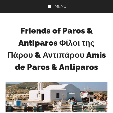
Skip
Skip
Skip
MENU
to
to
to
main
primary
footer
content
sidebar
Friends of Paros &
Antiparos Φίλοι της
Πάρου & Αντιπάρου Amis
de Paros & Antiparos
Sustainable
development
for
Paros
&
Antiparos