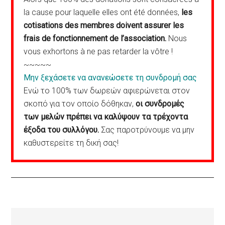
la cause pour laquelle elles ont été données,
les
cotisations des membres doivent assurer les
frais de fonctionnement de l’association.
Nous
vous exhortons à ne pas retarder la vôtre !
~~~~~
Μην ξεχάσετε να ανανεώσετε τη συνδρομή σας
Ενώ το 100% των δωρεών αφιερώνεται στον
σκοπό για τον οποίο δόθηκαν,
οι συνδρομές
των μελών πρέπει να καλύψουν τα τρέχοντα
έξοδα του συλλόγου.
Σας παροτρύνουμε να μην
καθυστερείτε τη δική σας!