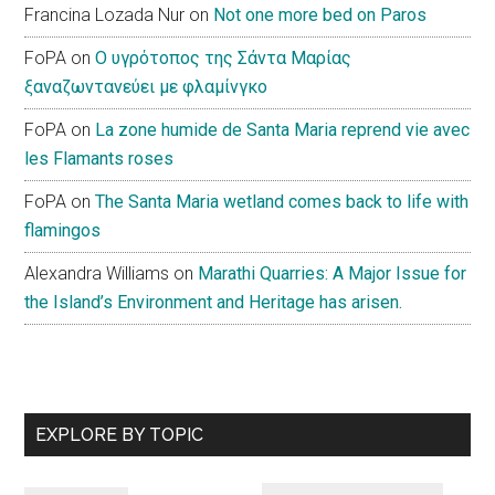
Francina Lozada Nur
on
Not one more bed on Paros
FoPA
on
Ο υγρότοπος της Σάντα Μαρίας
ξαναζωντανεύει με φλαμίνγκο
FoPA
on
La zone humide de Santa Maria reprend vie avec
les Flamants roses
FoPA
on
The Santa Maria wetland comes back to life with
flamingos
Alexandra Williams
on
Marathi Quarries: A Major Issue for
the Island’s Environment and Heritage has arisen.
EXPLORE BY TOPIC