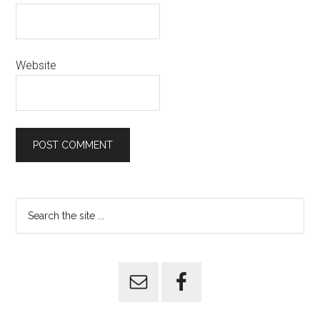
Website
Primary
Search
the
Sidebar
site
...