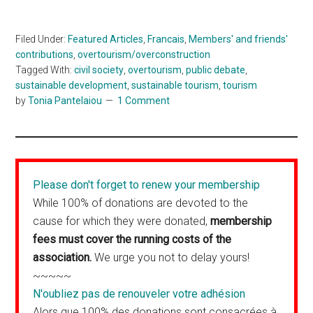
Filed Under:
Featured Articles
,
Francais
,
Members' and friends'
contributions
,
overtourism/overconstruction
Tagged With:
civil society
,
overtourism
,
public debate
,
sustainable development
,
sustainable tourism
,
tourism
by
Tonia Pantelaiou
1 Comment
Please don't forget to renew your membership
While 100% of donations are devoted to the
cause for which they were donated,
membership
fees must cover the running costs of the
association.
We urge you not to delay yours!
~~~~~
N'oubliez pas de renouveler votre adhésion
Alors que 100% des donations sont consacrées à