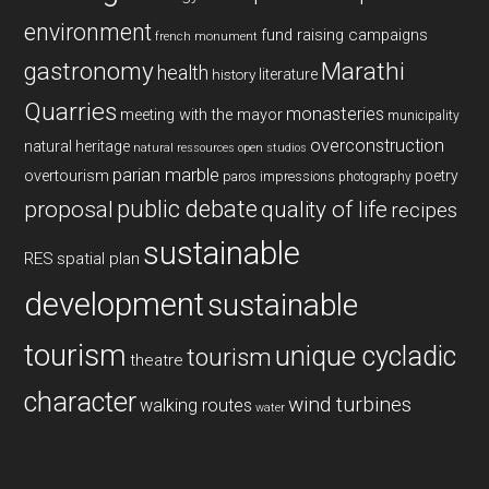
environment
fund raising campaigns
french monument
gastronomy
Marathi
health
history
literature
Quarries
monasteries
meeting with the mayor
municipality
overconstruction
natural heritage
natural ressources
open studios
parian marble
overtourism
poetry
paros impressions
photography
public debate
proposal
quality of life
recipes
sustainable
RES
spatial plan
development
sustainable
tourism
unique cycladic
tourism
theatre
character
wind turbines
walking routes
water