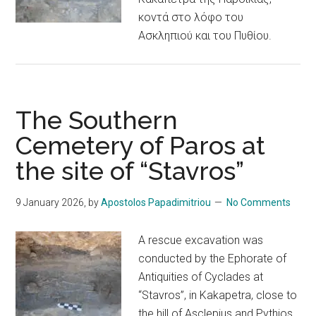
κοντά στο λόφο του
Ασκληπιού και του Πυθίου.
The Southern
Cemetery of Paros at
the site of “Stavros”
9 January 2026
, by
Apostolos Papadimitriou
No Comments
A rescue excavation was
conducted by the Ephorate of
Antiquities of Cyclades at
“Stavros”, in Kakapetra, close to
the hill of Asclepius and Pythios.