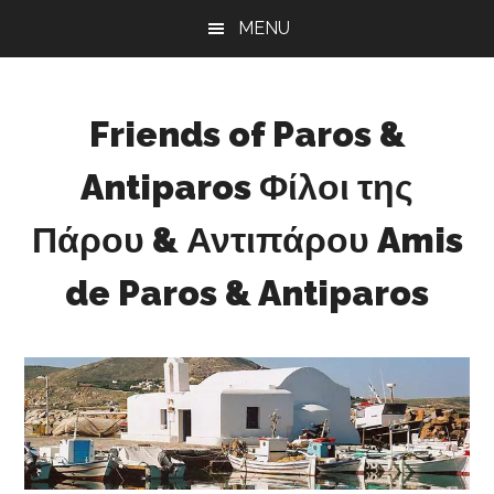
Skip
Skip
MENU
to
to
main
footer
content
Friends of Paros &
Antiparos Φίλοι της
Πάρου & Αντιπάρου Amis
de Paros & Antiparos
Sustainable
development
for
Paros
&
Antiparos