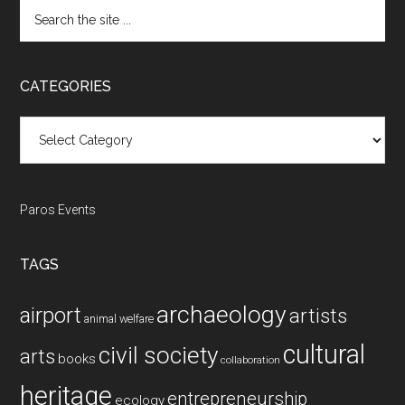
Search
the
site
...
CATEGORIES
Categories
Paros Events
TAGS
archaeology
airport
artists
animal welfare
cultural
civil society
arts
books
collaboration
heritage
entrepreneurship
ecology