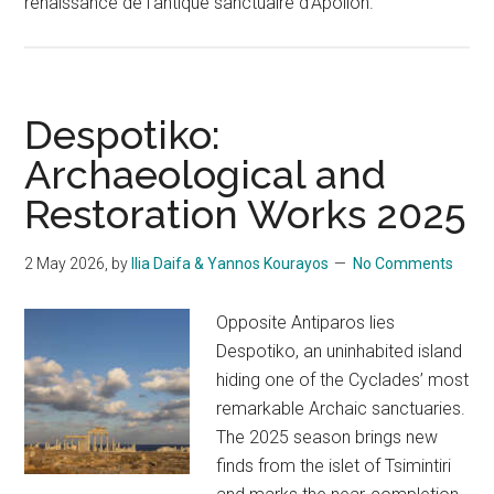
renaissance de l’antique sanctuaire d’Apollon.
Despotiko:
Archaeological and
Restoration Works 2025
2 May 2026
, by
Ilia Daifa & Yannos Kourayos
No Comments
Opposite Antiparos lies
Despotiko, an uninhabited island
hiding one of the Cyclades’ most
remarkable Archaic sanctuaries.
The 2025 season brings new
finds from the islet of Tsimintiri