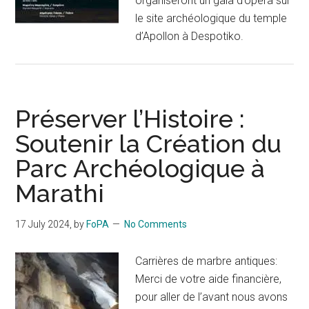
organiseront un gala d’opéra sur
le site archéologique du temple
d’Apollon à Despotiko.
Préserver l’Histoire :
Soutenir la Création du
Parc Archéologique à
Marathi
17 July 2024
, by
FoPA
No Comments
Carrières de marbre antiques:
Merci de votre aide financière,
pour aller de l’avant nous avons