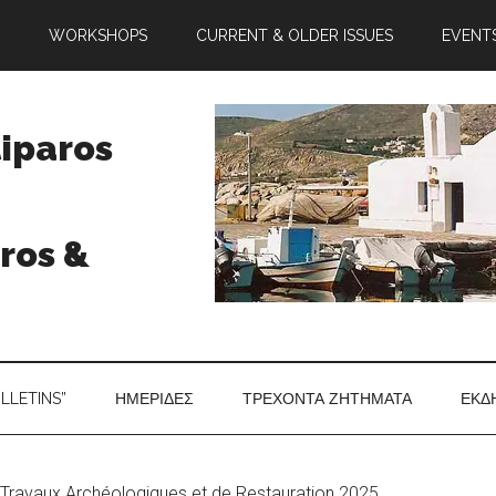
WORKSHOPS
CURRENT & OLDER ISSUES
EVENT
tiparos
ros &
ULLETINS”
ΗΜΕΡΙΔΕΣ
ΤΡΕΧΟΝΤΑ ΖΗΤΗΜΑΤΑ
ΕΚΔ
 Travaux Archéologiques et de Restauration 2025