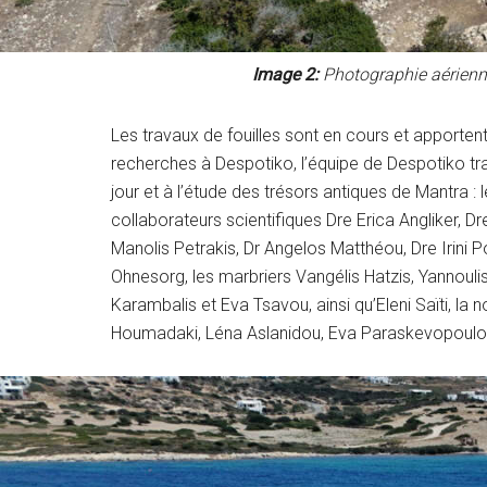
Image 2:
Photographie aérienne 
Les travaux de fouilles sont en cours et apporten
recherches à Despotiko, l’équipe de Despotiko tra
jour et à l’étude des trésors antiques de Mantra :
collaborateurs scientifiques Dre Erica Angliker, Dr
Manolis Petrakis, Dr Angelos Matthéou, Dre Irini P
Ohnesorg, les marbriers Vangélis Hatzis, Yannoul
Karambalis et Eva Tsavou, ainsi qu’Eleni Saïti, l
Houmadaki, Léna Aslanidou, Eva Paraskevopoulou e