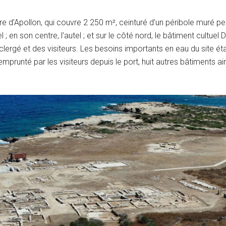
re d’Apollon, qui couvre 2 250 m², ceinturé d’un péribole muré p
l ; en son centre, l’autel ; et sur le côté nord, le bâtiment cultue
ergé et des visiteurs. Les besoins importants en eau du site ét
emprunté par les visiteurs depuis le port, huit autres bâtiments a