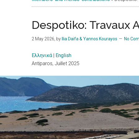
Islands
Despotiko: Travaux 
2 May 2026
, by
Ilia Daifa & Yannos Kourayos
No Co
Ελληνικά
|
English
Antiparos, Juillet 2025