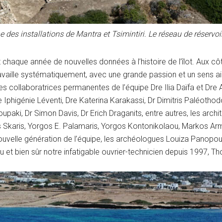
des installations de Mantra et Tsimintiri. Le réseau de réservoir
t chaque année de nouvelles données à l’histoire de l’îlot. Aux 
vaille systématiquement, avec une grande passion et un sens aigu
 les collaboratrices permanentes de l’équipe Dre Ilia Daïfa et Dr
e Iphigénie Léventi, Dre Katerina Karakassi, Dr Dimitris Paléothod
oupaki, Dr Simon Davis, Dr Erich Draganits, entre autres, les arc
is Skaris, Yorgos E. Palamaris, Yorgos Kontonikolaou, Markos A
a nouvelle génération de l’équipe, les archéologues Louiza Panopo
t bien sûr notre infatigable ouvrier-technicien depuis 1997, Th