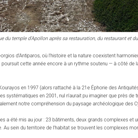
e du temple d’Apollon après sa restauration, du restaurant et d
 Georgios d’Antiparos, où l’histoire et la nature coexistent harm
 se poursuit cette année encore à un rythme soutenu — à côté de 
rayos en 1997 (alors rattaché à la 21e Éphorie des Antiquités p
les systématiques en 2001, nul n’aurait pu imaginer que près de t
radicalement notre compréhension du paysage archéologique des 
cles a été mis au jour : 23 bâtiments, deux grands complexes et un
. Au sein du territoire de l’habitat se trouvent les complexes monum