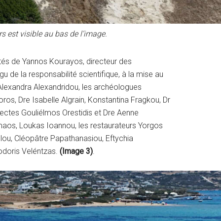
s est visible au bas de l’image.
côtés de Yannos Kourayos, directeur des
 de la responsabilité scientifique, à la mise au
e Alexandra Alexandridou, les archéologues
oros, Dre Isabelle Algrain, Konstantina Fragkou, Dr
hitectes Gouliélmos Orestidis et Dre Aenne
rmaos, Loukas Ioannou, les restaurateurs Yorgos
ulou, Cléopâtre Papathanasiou, Eftychia
odoris Veléntzas.
(Image 3)
.