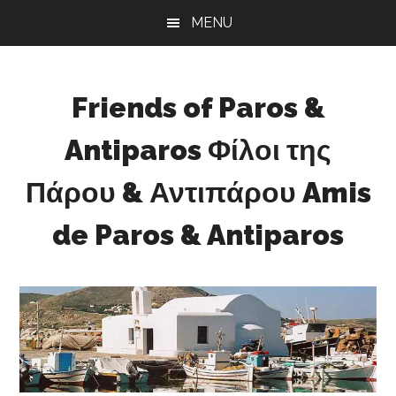
Skip
Skip
Skip
MENU
to
to
to
main
primary
footer
content
sidebar
Friends of Paros &
Antiparos Φίλοι της
Πάρου & Αντιπάρου Amis
de Paros & Antiparos
Sustainable
development
for
Paros
&
Antiparos