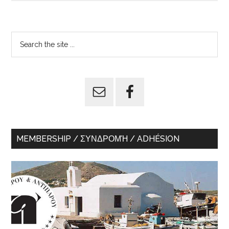
Primary
Search
the
Sidebar
site
...
MEMBERSHIP / ΣΥΝΔΡΟΜΉ / ADHÉSION