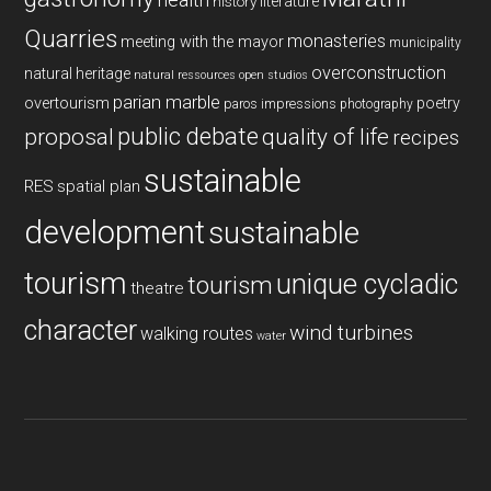
history
literature
Quarries
monasteries
meeting with the mayor
municipality
overconstruction
natural heritage
natural ressources
open studios
parian marble
overtourism
poetry
paros impressions
photography
public debate
proposal
quality of life
recipes
sustainable
RES
spatial plan
development
sustainable
tourism
unique cycladic
tourism
theatre
character
wind turbines
walking routes
water