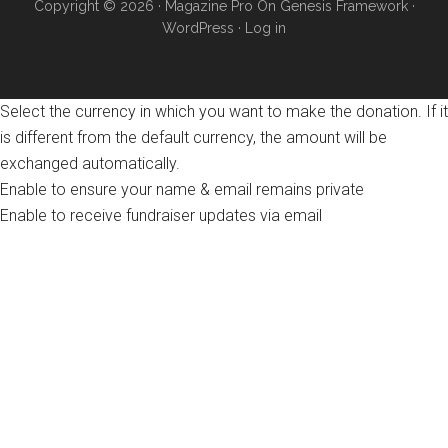
Copyright © 2026 ·
Magazine Pro
On
Genesis Framework
·
WordPress
·
Log in
Select the currency in which you want to make the donation. If it
is different from the default currency, the amount will be
exchanged automatically.
Enable to ensure your name & email remains private
Enable to receive fundraiser updates via email