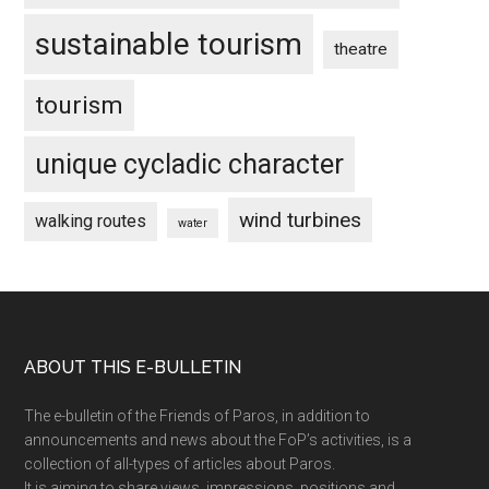
sustainable tourism
theatre
tourism
unique cycladic character
wind turbines
walking routes
water
Footer
ABOUT THIS E-BULLETIN
The e-bulletin of the Friends of Paros, in addition to
announcements and news about the FoP’s activities, is a
collection of all-types of articles about Paros.
It is aiming to share views, impressions, positions and