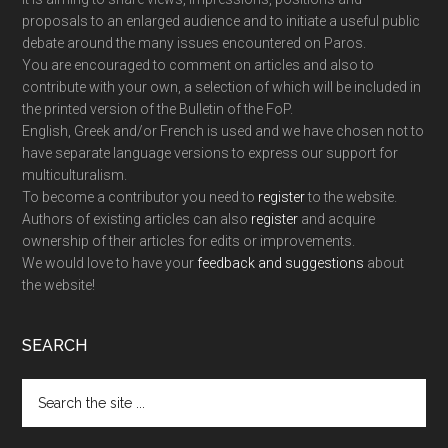
proposals to an enlarged audience and to initiate a useful public
debate around the many issues encountered on Paros.
You are encouraged to comment on articles and also to
contribute with your own, a selection of which will be included in
the printed version of the Bulletin of the FoP.
English, Greek and/or French is used and we have chosen not to
have separate language versions to express our support for
multiculturalism.
To become a contributor you need to
register
to the website.
Authors of existing articles can also
register
and acquire
ownership of their articles for edits or improvements.
We would love to have your
feedback and suggestions
about
the website!
SEARCH
Search
the
site