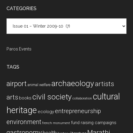
...
CATEGORIES
Categories
Paros Events
TAGS
archaeology
airport
artists
animal welfare
cultural
civil society
arts
books
collaboration
heritage
entrepreneurship
ecology
environment
fund raising campaigns
french monument
gastronomy
Marathi
health