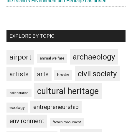
the Island’s Environment and Heritage has arisen.
EXPLORE BY TOPIC
archaeology
airport
animal welfare
civil society
artists
arts
books
cultural heritage
collaboration
entrepreneurship
ecology
environment
french monument