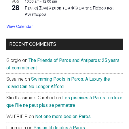
10:00 am
-
12:00 pm
AUG
28
Γενική Συνέλευση των Φίλων της Πάρου και
Αντίπαρου
View Calendar
RECENT COMMENTS
Giorgio
on
The Friends of Paros and Antiparos: 25 years
of commitment
Susanne
on
Swimming Pools in Paros: A Luxury the
Island Can No Longer Afford
Klio Kassimidis Curchod
on
Les piscines à Paros : un luxe
que l’île ne peut plus se permettre
VALERIE P
on
Not one more bed on Paros
Lippmann
on
Pas un lit de plus à Paros