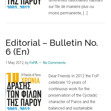
différentes nationalités habitant
sur l’île de manière plus ou
moins permanente, […]
Editorial – Bulletin No.
6 (En)
1 May 2012
, by
FoPA
No Comments
Dear Friends In 2012 the FoP
celebrate 10 years of
continuous work for the
preservation of the Cycladic
character of Paros and the
balanced and sustainable