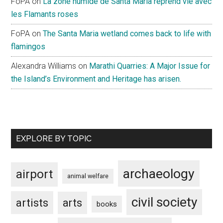
FoPA
on
La zone humide de Santa Maria reprend vie avec
les Flamants roses
FoPA
on
The Santa Maria wetland comes back to life with
flamingos
Alexandra Williams
on
Marathi Quarries: A Major Issue for
the Island’s Environment and Heritage has arisen.
EXPLORE BY TOPIC
archaeology
airport
animal welfare
civil society
artists
arts
books