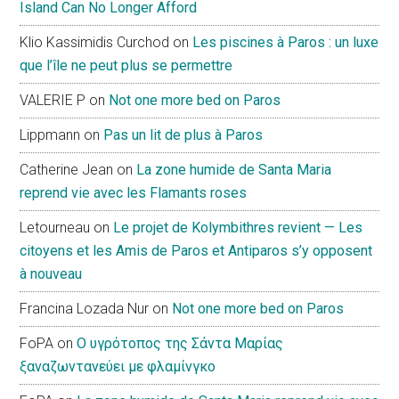
Island Can No Longer Afford
Klio Kassimidis Curchod
on
Les piscines à Paros : un luxe
que l’île ne peut plus se permettre
VALERIE P
on
Not one more bed on Paros
Lippmann
on
Pas un lit de plus à Paros
Catherine Jean
on
La zone humide de Santa Maria
reprend vie avec les Flamants roses
Letourneau
on
Le projet de Kolymbithres revient — Les
citoyens et les Amis de Paros et Antiparos s’y opposent
à nouveau
Francina Lozada Nur
on
Not one more bed on Paros
FoPA
on
Ο υγρότοπος της Σάντα Μαρίας
ξαναζωντανεύει με φλαμίνγκο