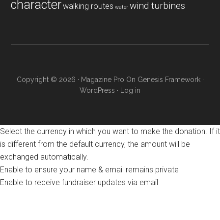
character
wind turbines
walking routes
water
Copyright © 2026 ·
Magazine Pro
On
Genesis Framework
·
WordPress
·
Log in
Select the currency in which you want to make the donation. If it
is different from the default currency, the amount will be
exchanged automatically.
Enable to ensure your name & email remains private
Enable to receive fundraiser updates via email