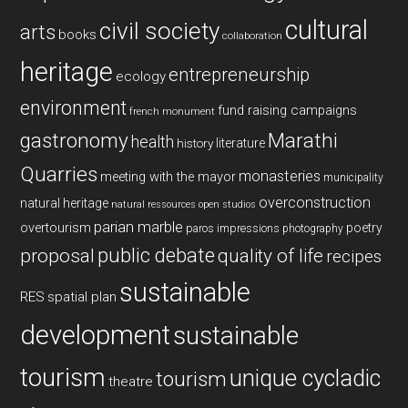
cultural
civil society
arts
books
collaboration
heritage
entrepreneurship
ecology
environment
fund raising campaigns
french monument
gastronomy
Marathi
health
history
literature
Quarries
monasteries
meeting with the mayor
municipality
overconstruction
natural heritage
natural ressources
open studios
parian marble
overtourism
poetry
paros impressions
photography
public debate
proposal
quality of life
recipes
sustainable
RES
spatial plan
development
sustainable
tourism
unique cycladic
tourism
theatre