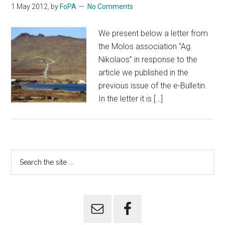
1 May 2012
, by
FoPA
No Comments
We present below a letter from
the Molos association “Ag.
Nikolaos” in response to the
article we published in the
previous issue of the e-Bulletin.
In the letter it is […]
Primary
Search
the
Sidebar
site
...