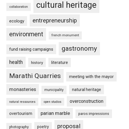
cultural heritage
collaboration
entrepreneurship
ecology
environment
french monument
gastronomy
fund raising campaigns
health
history
literature
Marathi Quarries
meeting with the mayor
monasteries
natural heritage
municipality
overconstruction
natural ressources
open studios
parian marble
overtourism
paros impressions
proposal
poetry
photography