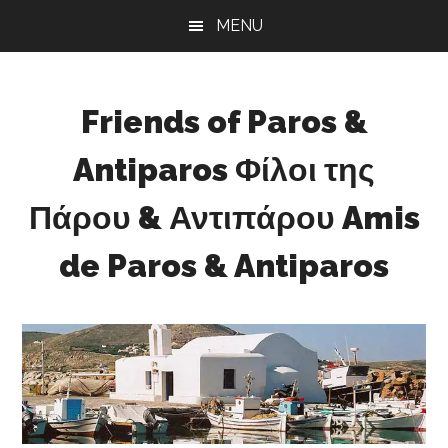
Skip
Skip
Skip
MENU
to
to
to
main
primary
footer
content
sidebar
Friends of Paros &
Antiparos Φίλοι της
Πάρου & Αντιπάρου Amis
de Paros & Antiparos
Sustainable
development
for
Paros
&
Antiparos