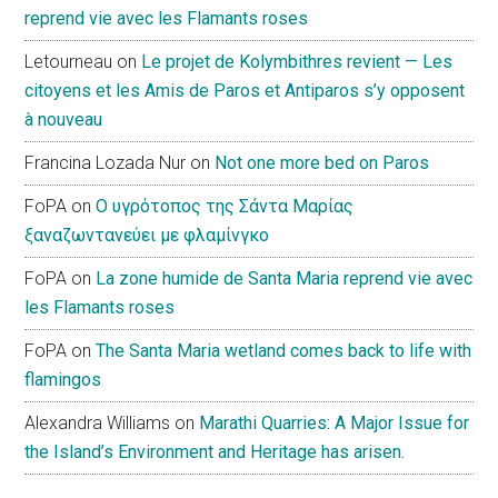
reprend vie avec les Flamants roses
Letourneau
on
Le projet de Kolymbithres revient — Les
citoyens et les Amis de Paros et Antiparos s’y opposent
à nouveau
Francina Lozada Nur
on
Not one more bed on Paros
FoPA
on
Ο υγρότοπος της Σάντα Μαρίας
ξαναζωντανεύει με φλαμίνγκο
FoPA
on
La zone humide de Santa Maria reprend vie avec
les Flamants roses
FoPA
on
The Santa Maria wetland comes back to life with
flamingos
Alexandra Williams
on
Marathi Quarries: A Major Issue for
the Island’s Environment and Heritage has arisen.