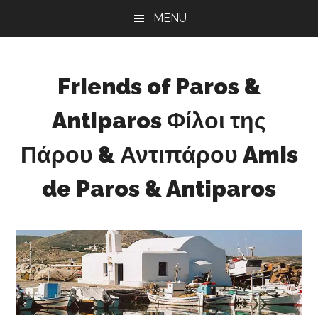
Skip
Skip
Skip
MENU
to
to
to
main
primary
footer
content
sidebar
Friends of Paros &
Antiparos Φίλοι της
Πάρου & Αντιπάρου Amis
de Paros & Antiparos
Sustainable
development
for
Paros
&
Antiparos