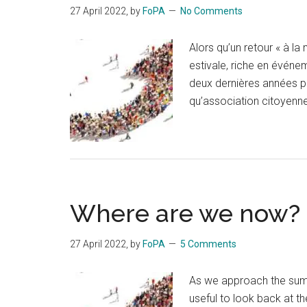
27 April 2022
, by
FoPA
No Comments
Alors qu’un retour « à la
estivale, riche en événeme
deux dernières années po
qu’association citoyenne
Where are we now?
27 April 2022
, by
FoPA
5 Comments
As we approach the summe
useful to look back at t