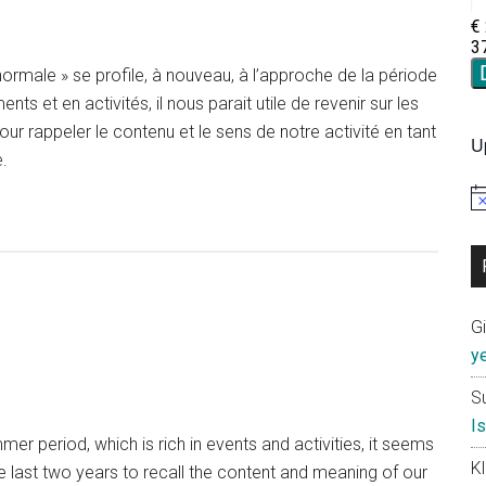
 normale » se profile, à nouveau, à l’approche de la période
nts et en activités, il nous parait utile de revenir sur les
ur rappeler le contenu et le sens de notre activité en tant
U
.
No
G
y
S
I
r period, which is rich in events and activities, it seems
K
he last two years to recall the content and meaning of our