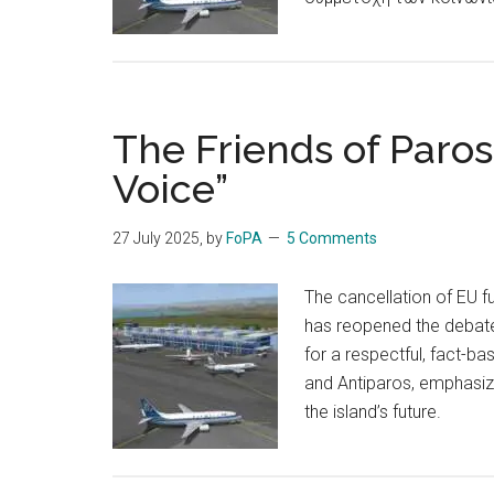
The Friends of Paros,
Voice”
27 July 2025
, by
FoPA
5 Comments
The cancellation of EU f
has reopened the debate 
for a respectful, fact-b
and Antiparos, emphasizi
the island’s future.