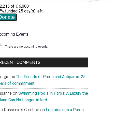
pcoming Events
There are no upcoming events.
tice
RECENT COMMENTS
iorgio
on
The Friends of Paros and Antiparos: 25
ears of commitment
usanne
on
Swimming Pools in Paros: A Luxury the
sland Can No Longer Afford
lio Kassimidis Curchod
on
Les piscines à Paros :