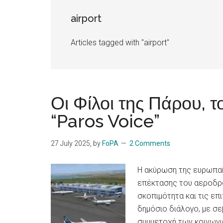
Islands
airport
Articles tagged with "airport"
Οι Φίλοι της Πάρου, τ
“Paros Voice”
27 July 2025
, by
FoPA
2 Comments
Η ακύρωση της ευρωπαϊ
επέκτασης του αεροδρο
σκοπιμότητα και τις επ
δημόσιο διάλογο, με σε
συμμετοχή των κοινωνι