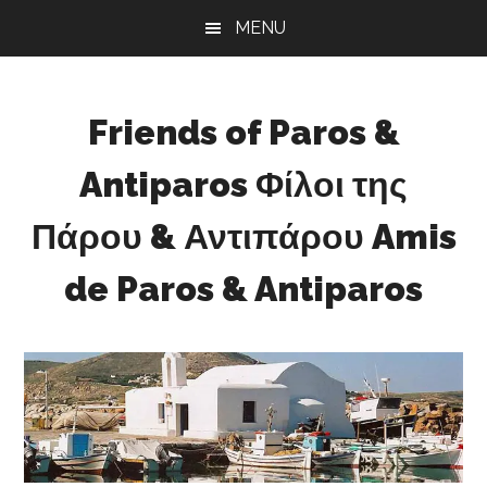
Skip
Skip
Skip
MENU
to
to
to
main
primary
footer
content
sidebar
Friends of Paros &
Antiparos Φίλοι της
Πάρου & Αντιπάρου Amis
de Paros & Antiparos
Sustainable
development
for
Paros
&
Antiparos