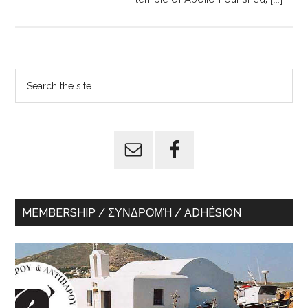
Primary
Search
the
Sidebar
site
...
MEMBERSHIP / ΣΥΝΔΡΟΜΉ / ADHÉSION