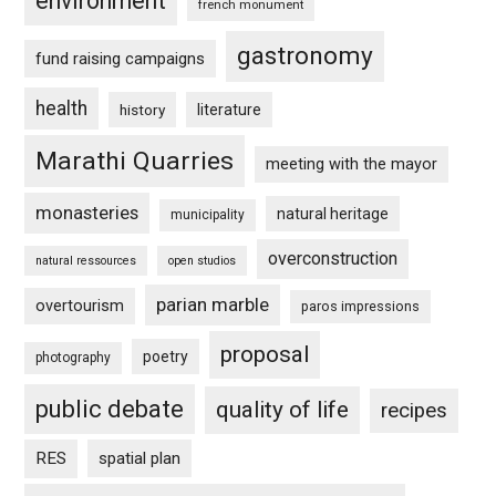
environment
french monument
gastronomy
fund raising campaigns
health
history
literature
Marathi Quarries
meeting with the mayor
monasteries
natural heritage
municipality
overconstruction
natural ressources
open studios
parian marble
overtourism
paros impressions
proposal
poetry
photography
public debate
quality of life
recipes
RES
spatial plan