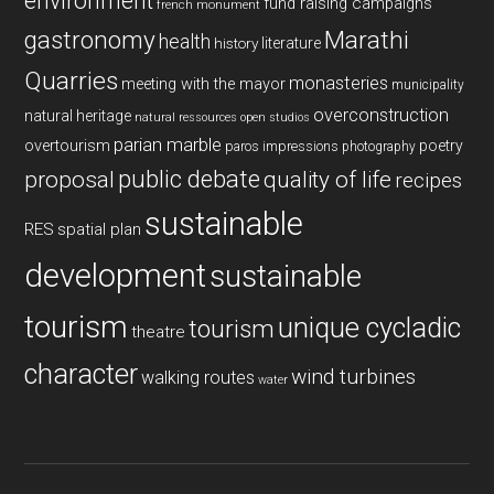
environment
fund raising campaigns
french monument
gastronomy
Marathi
health
history
literature
Quarries
monasteries
meeting with the mayor
municipality
overconstruction
natural heritage
natural ressources
open studios
parian marble
overtourism
poetry
paros impressions
photography
public debate
proposal
quality of life
recipes
sustainable
RES
spatial plan
development
sustainable
tourism
unique cycladic
tourism
theatre
character
wind turbines
walking routes
water