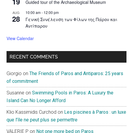
19
Guided tour of the Archaeological Museum
10:00 am
-
12:00 pm
AUG
28
Γενική Συνέλευση των Φίλων της Πάρου και
Αντίπαρου
View Calendar
RECENT COMMENTS
Giorgio
on
The Friends of Paros and Antiparos: 25 years
of commitment
Susanne
on
Swimming Pools in Paros: A Luxury the
Island Can No Longer Afford
Klio Kassimidis Curchod
on
Les piscines à Paros : un luxe
que l’île ne peut plus se permettre
VALERIE P
on
Not one more bed on Paros