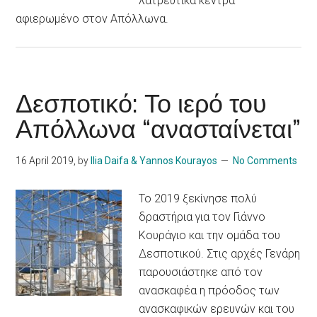
λατρευτικά κέντρα
αφιερωμένο στον Απόλλωνα.
Δεσποτικό: Το ιερό του
Απόλλωνα “ανασταίνεται”
16 April 2019
, by
Ilia Daifa & Yannos Kourayos
No Comments
Το 2019 ξεκίνησε πολύ
δραστήρια για τον Γιάννο
Κουράγιο και την ομάδα του
Δεσποτικού. Στις αρχές Γενάρη
παρουσιάστηκε από τον
ανασκαφέα η πρόοδος των
ανασκαφικών ερευνών και του