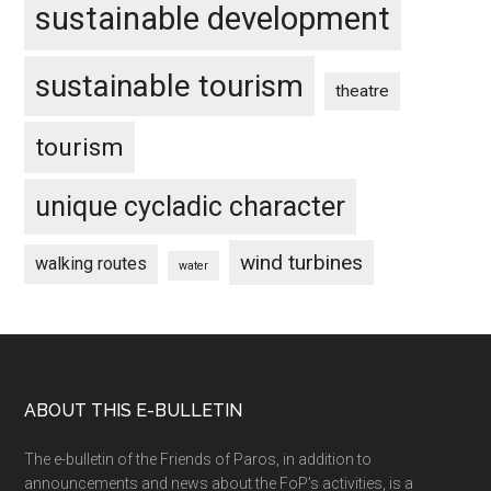
sustainable development
sustainable tourism
theatre
tourism
unique cycladic character
wind turbines
walking routes
water
Footer
ABOUT THIS E-BULLETIN
The e-bulletin of the Friends of Paros, in addition to
announcements and news about the FoP’s activities, is a