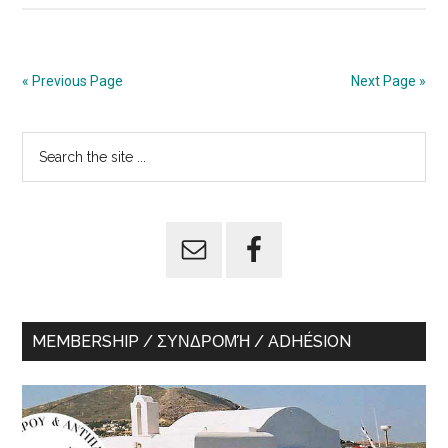
« Previous Page
Next Page »
Primary
Search
the
Sidebar
site
...
MEMBERSHIP / ΣΥΝΔΡΟΜΉ / ADHÉSION