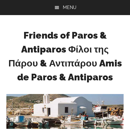
Skip
Skip
Skip
MENU
to
to
to
main
primary
footer
content
sidebar
Friends of Paros &
Antiparos Φίλοι της
Πάρου & Αντιπάρου Amis
de Paros & Antiparos
Sustainable
development
for
Paros
&
Antiparos