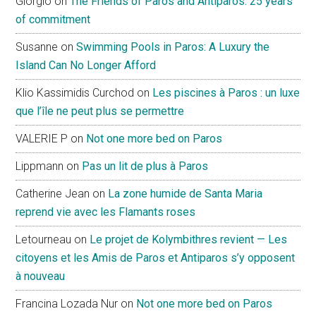
Giorgio
on
The Friends of Paros and Antiparos: 25 years
of commitment
Susanne
on
Swimming Pools in Paros: A Luxury the
Island Can No Longer Afford
Klio Kassimidis Curchod
on
Les piscines à Paros : un luxe
que l’île ne peut plus se permettre
VALERIE P
on
Not one more bed on Paros
Lippmann
on
Pas un lit de plus à Paros
Catherine Jean
on
La zone humide de Santa Maria
reprend vie avec les Flamants roses
Letourneau
on
Le projet de Kolymbithres revient — Les
citoyens et les Amis de Paros et Antiparos s’y opposent
à nouveau
Francina Lozada Nur
on
Not one more bed on Paros