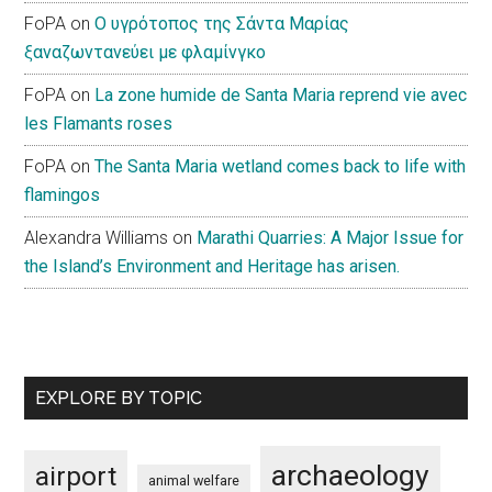
FoPA
on
Ο υγρότοπος της Σάντα Μαρίας
ξαναζωντανεύει με φλαμίνγκο
FoPA
on
La zone humide de Santa Maria reprend vie avec
les Flamants roses
FoPA
on
The Santa Maria wetland comes back to life with
flamingos
Alexandra Williams
on
Marathi Quarries: A Major Issue for
the Island’s Environment and Heritage has arisen.
EXPLORE BY TOPIC
archaeology
airport
animal welfare