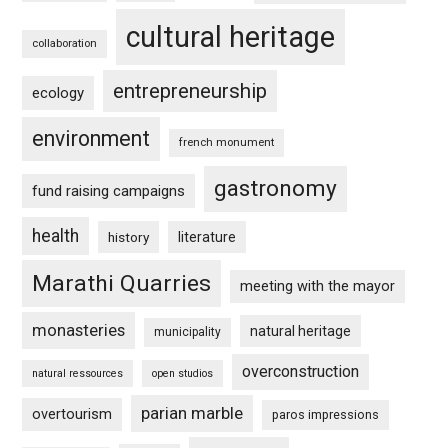
cultural heritage
collaboration
entrepreneurship
ecology
environment
french monument
gastronomy
fund raising campaigns
health
history
literature
Marathi Quarries
meeting with the mayor
monasteries
natural heritage
municipality
overconstruction
natural ressources
open studios
parian marble
overtourism
paros impressions