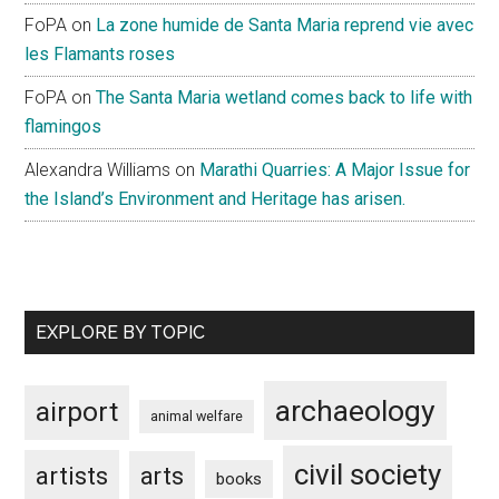
FoPA
on
La zone humide de Santa Maria reprend vie avec
les Flamants roses
FoPA
on
The Santa Maria wetland comes back to life with
flamingos
Alexandra Williams
on
Marathi Quarries: A Major Issue for
the Island’s Environment and Heritage has arisen.
EXPLORE BY TOPIC
archaeology
airport
animal welfare
civil society
artists
arts
books