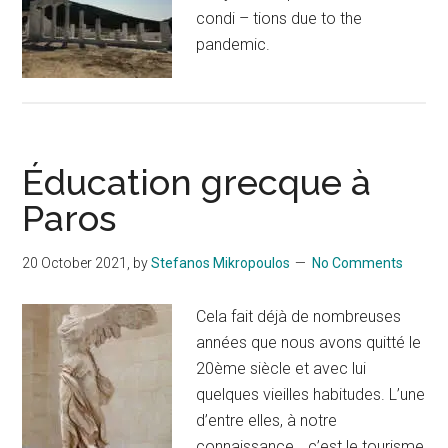
condi – tions due to the
pandemic.
Éducation grecque à
Paros
20 October 2021
, by
Stefanos Mikropoulos
No Comments
Cela fait déjà de nombreuses
années que nous avons quitté le
20ème siècle et avec lui
quelques vieilles habitudes. L’une
d’entre elles, à notre
connaissance… c’est le tourisme