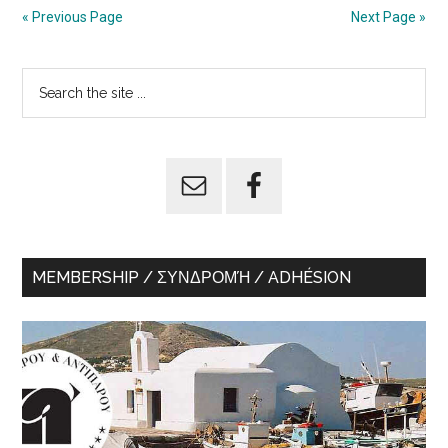
« Previous Page
Next Page »
Primary
Search
the
Sidebar
site
...
MEMBERSHIP / ΣΥΝΔΡΟΜΉ / ADHÉSION