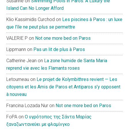
Susanne
on
Swimming Pools in Paros: A Luxury the
Island Can No Longer Afford
Klio Kassimidis Curchod
on
Les piscines à Paros : un luxe
que l’île ne peut plus se permettre
VALERIE P
on
Not one more bed on Paros
Lippmann
on
Pas un lit de plus à Paros
Catherine Jean
on
La zone humide de Santa Maria
reprend vie avec les Flamants roses
Letourneau
on
Le projet de Kolymbithres revient — Les
citoyens et les Amis de Paros et Antiparos s’y opposent
à nouveau
Francina Lozada Nur
on
Not one more bed on Paros
FoPA
on
Ο υγρότοπος της Σάντα Μαρίας
ξαναζωντανεύει με φλαμίνγκο