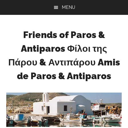
Skip
Skip
Skip
MENU
to
to
to
main
primary
footer
content
sidebar
Friends of Paros &
Antiparos Φίλοι της
Πάρου & Αντιπάρου Amis
de Paros & Antiparos
Sustainable
development
for
Paros
&
Antiparos