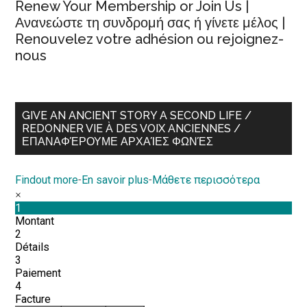
Renew Your Membership or Join Us |
Ανανεώστε τη συνδρομή σας ή γίνετε μέλος |
Renouvelez votre adhésion ou rejoignez-
nous
GIVE AN ANCIENT STORY A SECOND LIFE /
REDONNER VIE À DES VOIX ANCIENNES /
ΕΠΑΝΑΦΈΡΟΥΜΕ ΑΡΧΑΊΕΣ ΦΩΝΈΣ
Findout more
-
En savoir plus
-
Μάθετε περισσότερα