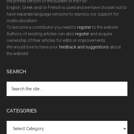
the printed version of the Bulletin of the FoP.
English, Greek and/or French is used and we have chosen not to
have separate language versions to express our support for
multiculturalism.
To become a contributor you need to
register
to the website.
Authors of existing articles can also
register
and acquire
ownership of their articles for edits or improvements.
We would love to have your
feedback and suggestions
about
the website!
SEARCH
Search
the
site
...
CATEGORIES
Categories