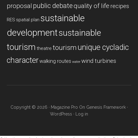
public debate
proposal
quality of life
recipes
sustainable
RES
spatial plan
development
sustainable
tourism
unique cycladic
tourism
theatre
character
wind turbines
walking routes
water
Copyright © 2026 ·
Magazine Pro
On
Genesis Framework
·
WordPress
·
Log in