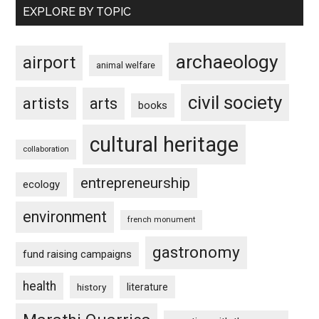
EXPLORE BY TOPIC
archaeology
airport
animal welfare
civil society
artists
arts
books
cultural heritage
collaboration
entrepreneurship
ecology
environment
french monument
gastronomy
fund raising campaigns
health
history
literature