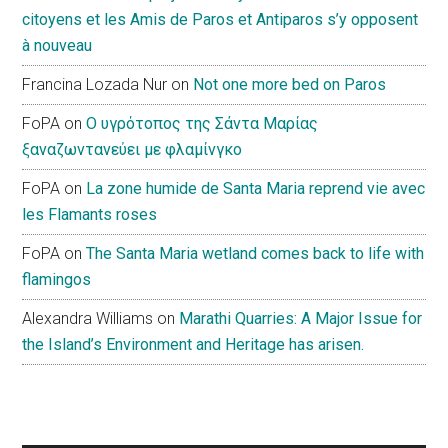
citoyens et les Amis de Paros et Antiparos s’y opposent
à nouveau
Francina Lozada Nur
on
Not one more bed on Paros
FoPA
on
Ο υγρότοπος της Σάντα Μαρίας
ξαναζωντανεύει με φλαμίνγκο
FoPA
on
La zone humide de Santa Maria reprend vie avec
les Flamants roses
FoPA
on
The Santa Maria wetland comes back to life with
flamingos
Alexandra Williams
on
Marathi Quarries: A Major Issue for
the Island’s Environment and Heritage has arisen.