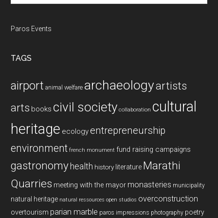
Paros Events
TAGS
archaeology
airport
artists
animal welfare
cultural
civil society
arts
books
collaboration
heritage
entrepreneurship
ecology
environment
fund raising campaigns
french monument
gastronomy
Marathi
health
history
literature
Quarries
monasteries
meeting with the mayor
municipality
overconstruction
natural heritage
natural ressources
open studios
parian marble
overtourism
poetry
paros impressions
photography