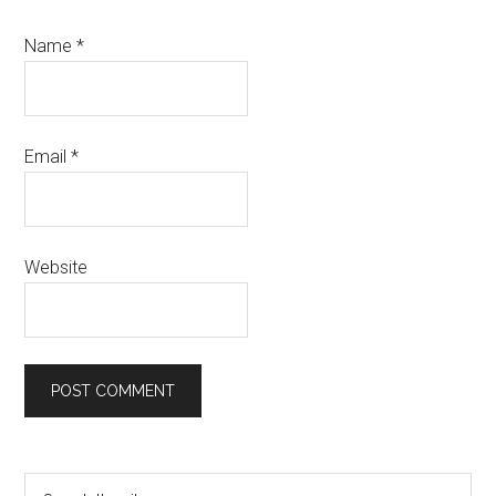
Name
*
Email
*
Website
Primary
Search