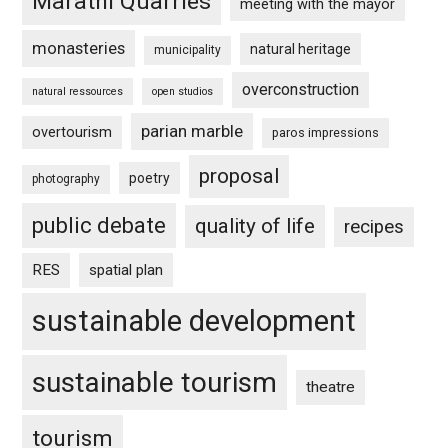
Marathi Quarries
meeting with the mayor
monasteries
natural heritage
municipality
overconstruction
natural ressources
open studios
parian marble
overtourism
paros impressions
proposal
poetry
photography
public debate
quality of life
recipes
RES
spatial plan
sustainable development
sustainable tourism
theatre
tourism