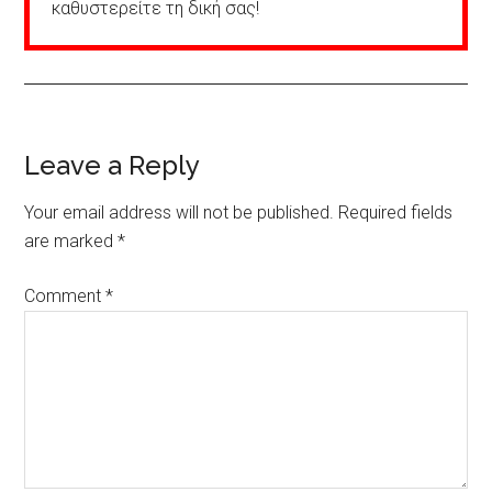
καθυστερείτε τη δική σας!
Reader
Leave a Reply
Interactions
Your email address will not be published.
Required fields
are marked
*
Comment
*