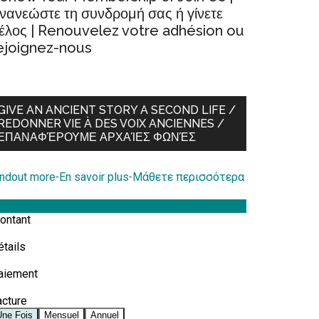
νανεώστε τη συνδρομή σας ή γίνετε
έλος | Renouvelez votre adhésion ou
ejoignez-nous
GIVE AN ANCIENT STORY A SECOND LIFE /
REDONNER VIE À DES VOIX ANCIENNES /
ΕΠΑΝΑΦΈΡΟΥΜΕ ΑΡΧΑΊΕΣ ΦΩΝΈΣ
indout more
-
En savoir plus
-
Μάθετε περισσότερα