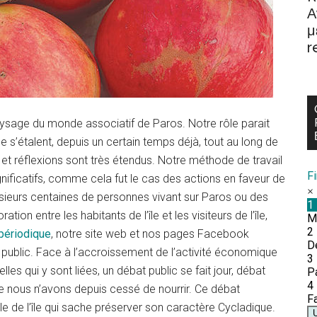
Α
μ
r
aysage du monde associatif de Paros. Notre rôle parait
 de s’étalent, depuis un certain temps déjà, tout au long de
et réflexions sont très étendus. Notre méthode de travail
F
gnificatifs, comme cela fut le cas des actions en faveur de
usieurs centaines de personnes vivant sur Paros ou des
ation entre les habitants de l’île et les visiteurs de l’île,
 périodique
, notre site web et nos pages Facebook
t public. Face à l’accroissement de l’activité économique
elles qui y sont liées, un débat public se fait jour, débat
e nous n’avons depuis cessé de nourrir. Ce débat
 de l’île qui sache préserver son caractère Cycladique.