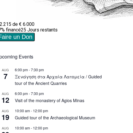
pcoming Events
6:00 pm
-
7:30 pm
AUG
7
Ξενάγηση στα Αρχαία Λατομεία / Guided
tour of the Ancient Quarries
6:00 pm
-
7:30 pm
AUG
12
Visit of the monastery of Agios Minas
10:00 am
-
12:00 pm
AUG
19
Guided tour of the Archaeological Museum
10:00 am
-
12:00 pm
AUG