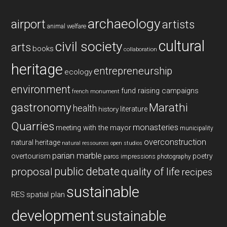
archaeology
airport
artists
animal welfare
cultural
civil society
arts
books
collaboration
heritage
entrepreneurship
ecology
environment
fund raising campaigns
french monument
gastronomy
Marathi
health
history
literature
Quarries
monasteries
meeting with the mayor
municipality
overconstruction
natural heritage
natural ressources
open studios
parian marble
overtourism
poetry
paros impressions
photography
public debate
proposal
quality of life
recipes
sustainable
RES
spatial plan
development
sustainable