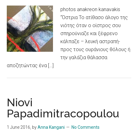
photos anakreon kanavakis
“Όστρια Το ατίθασο άλογο της
νιότης όταν ο οίστρος σου
σπηρούνιαζε και ξέφρενο
κάλπαζε – λευκή αστραπή-
προς τους ουράνιους θόλους ή
την γαλάζια θάλασσα
αποζητώντας ένα […]
Niovi
Papadimitracopoulou
1 June 2016
, by
Anna Kangani
No Comments