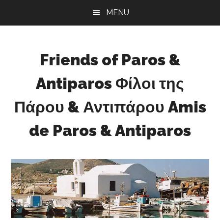
Skip
Skip
Skip
MENU
to
to
to
main
primary
footer
content
sidebar
Friends of Paros &
Antiparos Φίλοι της
Πάρου & Αντιπάρου Amis
de Paros & Antiparos
Sustainable
development
for
Paros
&
Antiparos