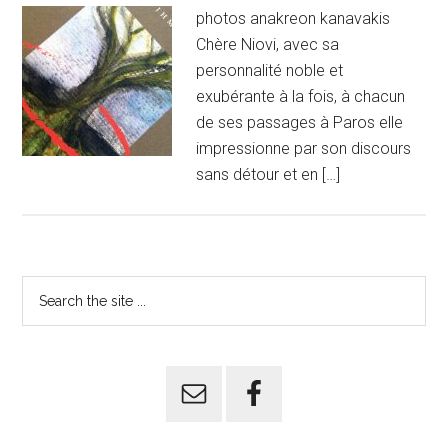
photos anakreon kanavakis
Chère Niovi, avec sa
personnalité noble et
exubérante à la fois, à chacun
de ses passages à Paros elle
impressionne par son discours
sans détour et en […]
Primary
Search
the
Sidebar
site
...