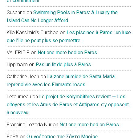
of commitment
Susanne
on
Swimming Pools in Paros: A Luxury the
Island Can No Longer Afford
Klio Kassimidis Curchod
on
Les piscines à Paros : un luxe
que l’île ne peut plus se permettre
VALERIE P
on
Not one more bed on Paros
Lippmann
on
Pas un lit de plus à Paros
Catherine Jean
on
La zone humide de Santa Maria
reprend vie avec les Flamants roses
Letourneau
on
Le projet de Kolymbithres revient — Les
citoyens et les Amis de Paros et Antiparos s’y opposent
à nouveau
Francina Lozada Nur
on
Not one more bed on Paros
FoPA
on
Ο υγρότοπος της Σάντα Μαρίας