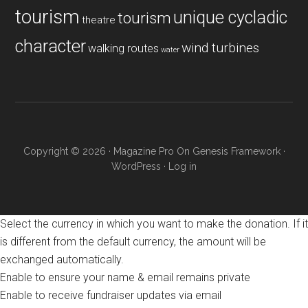
tourism
unique cycladic
tourism
theatre
character
wind turbines
walking routes
water
Copyright © 2026 ·
Magazine Pro
On
Genesis Framework
·
WordPress
·
Log in
Select the currency in which you want to make the donation. If it
is different from the default currency, the amount will be
exchanged automatically.
Enable to ensure your name & email remains private
Enable to receive fundraiser updates via email