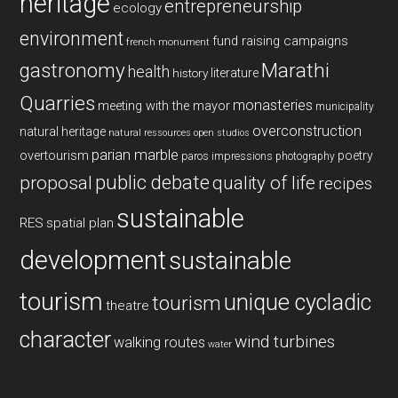
heritage
entrepreneurship
ecology
environment
fund raising campaigns
french monument
gastronomy
Marathi
health
history
literature
Quarries
monasteries
meeting with the mayor
municipality
overconstruction
natural heritage
natural ressources
open studios
parian marble
overtourism
poetry
paros impressions
photography
public debate
proposal
quality of life
recipes
sustainable
RES
spatial plan
development
sustainable
tourism
unique cycladic
tourism
theatre
character
wind turbines
walking routes
water