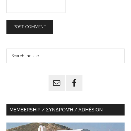
Primary
Search
the
Sidebar
site
...
MEMBERSHIP / ΣΥΝΔΡΟΜΉ / ADHÉSION