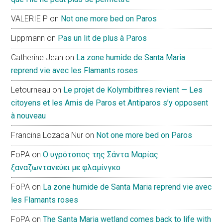
VALERIE P
on
Not one more bed on Paros
Lippmann
on
Pas un lit de plus à Paros
Catherine Jean
on
La zone humide de Santa Maria
reprend vie avec les Flamants roses
Letourneau
on
Le projet de Kolymbithres revient — Les
citoyens et les Amis de Paros et Antiparos s’y opposent
à nouveau
Francina Lozada Nur
on
Not one more bed on Paros
FoPA
on
Ο υγρότοπος της Σάντα Μαρίας
ξαναζωντανεύει με φλαμίνγκο
FoPA
on
La zone humide de Santa Maria reprend vie avec
les Flamants roses
FoPA
on
The Santa Maria wetland comes back to life with