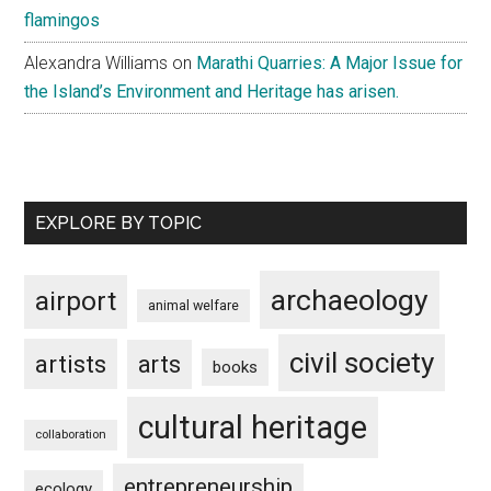
flamingos
Alexandra Williams
on
Marathi Quarries: A Major Issue for
the Island’s Environment and Heritage has arisen.
EXPLORE BY TOPIC
archaeology
airport
animal welfare
civil society
artists
arts
books
cultural heritage
collaboration
entrepreneurship
ecology