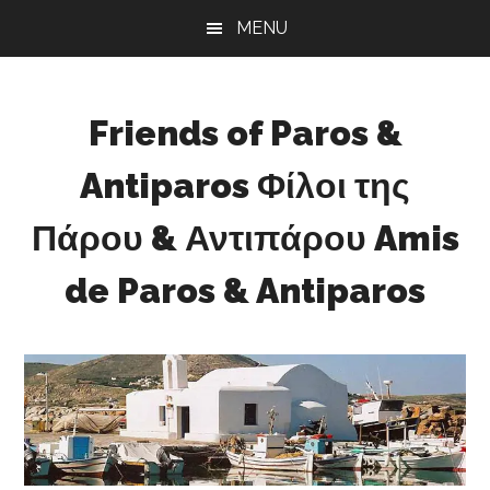
Skip
Skip
Skip
MENU
to
to
to
main
primary
footer
content
sidebar
Friends of Paros &
Antiparos Φίλοι της
Πάρου & Αντιπάρου Amis
de Paros & Antiparos
Sustainable
development
for
Paros
&
Antiparos