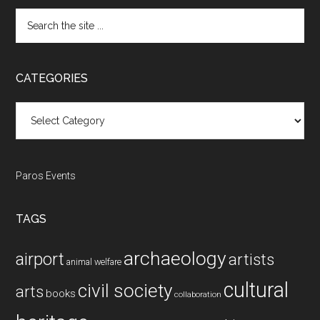
Search
the
site
...
CATEGORIES
Categories
Paros Events
TAGS
archaeology
airport
artists
animal welfare
cultural
civil society
arts
books
collaboration