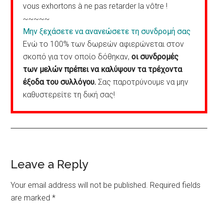
vous exhortons à ne pas retarder la vôtre !
~~~~~
Μην ξεχάσετε να ανανεώσετε τη συνδρομή σας
Ενώ το 100% των δωρεών αφιερώνεται στον
σκοπό για τον οποίο δόθηκαν,
οι συνδρομές
των μελών πρέπει να καλύψουν τα τρέχοντα
έξοδα του συλλόγου.
Σας παροτρύνουμε να μην
καθυστερείτε τη δική σας!
Reader
Leave a Reply
Interactions
Your email address will not be published.
Required fields
are marked
*