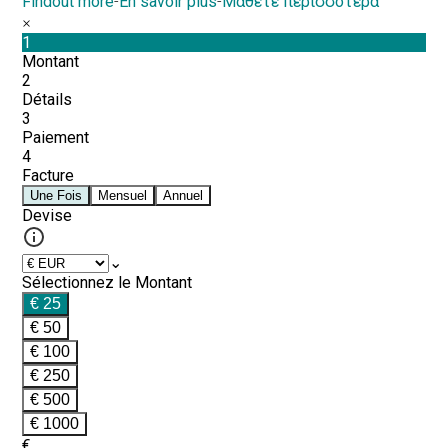
Findout more
-
En savoir plus
-
Μάθετε περισσότερα