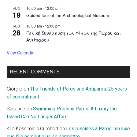
10:00 am
-
12:00 pm
AUG
19
Guided tour of the Archaeological Museum
10:00 am
-
12:00 pm
AUG
28
Γενική Συνέλευση των Φίλων της Πάρου και
Αντίπαρου
View Calendar
RECENT COMMENTS
Giorgio
on
The Friends of Paros and Antiparos: 25 years
of commitment
Susanne
on
Swimming Pools in Paros: A Luxury the
Island Can No Longer Afford
Klio Kassimidis Curchod
on
Les piscines à Paros : un luxe
que l’île ne peut plus se permettre