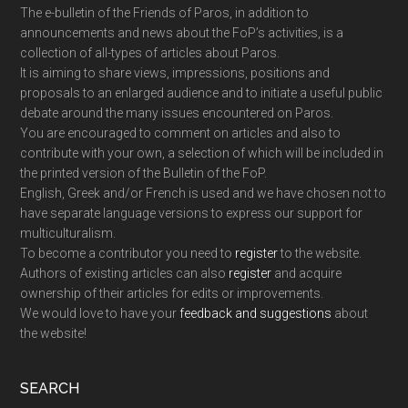
The e-bulletin of the Friends of Paros, in addition to
announcements and news about the FoP’s activities, is a
collection of all-types of articles about Paros.
It is aiming to share views, impressions, positions and
proposals to an enlarged audience and to initiate a useful public
debate around the many issues encountered on Paros.
You are encouraged to comment on articles and also to
contribute with your own, a selection of which will be included in
the printed version of the Bulletin of the FoP.
English, Greek and/or French is used and we have chosen not to
have separate language versions to express our support for
multiculturalism.
To become a contributor you need to
register
to the website.
Authors of existing articles can also
register
and acquire
ownership of their articles for edits or improvements.
We would love to have your
feedback and suggestions
about
the website!
SEARCH