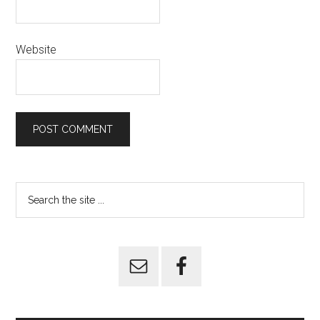
Website
Primary
Search
the
Sidebar
site
...