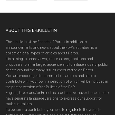
Footer
ABOUT THIS E-BULLETIN
The e-bulletin of the Friends of Paros, in addition to
announcements and news about the FoP’s activities, is a
collection of all-types of articles about Paros.
It is aiming to share views, impressions, positions and
proposals to an enlarged audience and to initiate a useful public
debate around the many issues encountered on Paros.
You are encouraged to comment on articles and also to
contribute with your own, a selection of which will be included in
the printed version of the Bulletin of the FoP.
English, Greek and/or French is used and we have chosen not to
have separate language versions to express our support for
multiculturalism.
To become a contributor you need to
register
to the website.