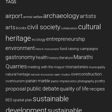
TAGS
archaeology
airport
artists
animal welfare
cultural
civil society
arts
books
collaboration
heritage
entrepreneurship
ecology
environment
fund raising campaigns
french monument
gastronomy
Marathi
health
history
literature
Quarries
monasteries
meeting with the mayor
municipality
overconstruction
natural heritage
natural ressources
open studios
parian marble
overtourism
poetry
paros impressions
photography
public debate
proposal
quality of life
recipes
sustainable
RES
spatial plan
development
sustainable