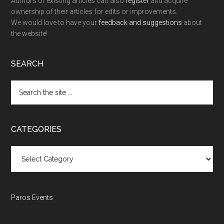
Authors of existing articles can also
register
and acquire
ownership of their articles for edits or improvements.
We would love to have your
feedback and suggestions
about
the website!
SEARCH
Search
the
site
...
CATEGORIES
Categories
Paros Events