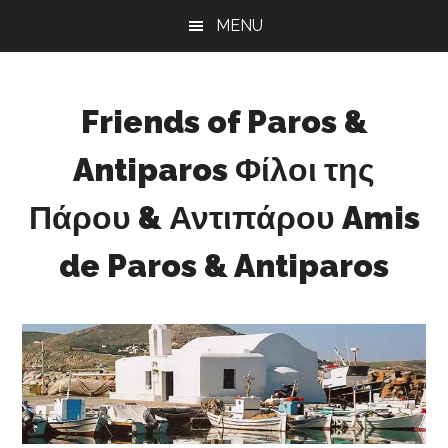
Skip
Skip
Skip
MENU
to
to
to
main
primary
footer
content
sidebar
Friends of Paros &
Antiparos Φίλοι της
Πάρου & Αντιπάρου Amis
de Paros & Antiparos
Sustainable
development
for
Paros
&
Antiparos