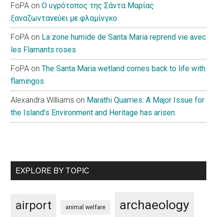
FoPA
on
Ο υγρότοπος της Σάντα Μαρίας
ξαναζωντανεύει με φλαμίνγκο
FoPA
on
La zone humide de Santa Maria reprend vie avec
les Flamants roses
FoPA
on
The Santa Maria wetland comes back to life with
flamingos
Alexandra Williams
on
Marathi Quarries: A Major Issue for
the Island’s Environment and Heritage has arisen.
EXPLORE BY TOPIC
archaeology
airport
animal welfare