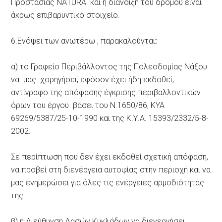
Προστασίας ΝΑΤURΑ και η διάνοιξη του δρόμου είναι
άκρως επιβαρυντικό στοιχείο.
6.Ενόψει των ανωτέρω , παρακαλούνται
:
α) το Γραφείο Περιβάλλοντος της Πολεοδομίας Νάξου
να μας χορηγήσει, εφόσον έχει ήδη εκδοθεί,
αντίγραφο της απόφασης έγκρισης περιβαλλοντικών
όρων του έργου βάσει του Ν.1650/86, ΚΥΑ
69269/5387/25-10-1990 και της Κ.Υ.Α. 15393/2332/5-8-
2002.
Σε περίπτωση που δεν έχει εκδοθεί σχετική απόφαση,
να προβεί στη διενέργεια αυτοψίας στην περιοχή και να
μας ενημερώσει για όλες τις ενέργειες αρμοδιότητάς
της.
β) η Διεύθυνση Δασών Κυκλάδων να διενεργήσει