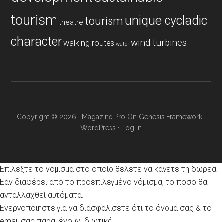
tourism
unique cycladic
tourism
theatre
character
wind turbines
walking routes
water
Copyright © 2026 ·
Magazine Pro
On
Genesis Framework
·
WordPress
·
Log in
Επιλέξτε το νόμισμα στο οποίο θέλετε να κάνετε τη δωρεά
Εάν διαφέρει από το προεπιλεγμένο νόμισμα, το ποσό θα
ανταλλαχθεί αυτόματα.
Ενεργοποιήστε για να διασφαλίσετε ότι το όνομά σας & το
email σας παραμένουν ιδιωτικά