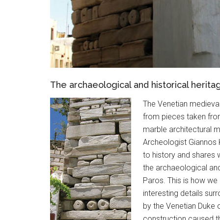
The archaeological and historical herita
The Venetian medieval C
from pieces taken from
marble architectural
Archeologist Giannos 
to history and shares 
the archaeological and
Paros. This is how we
interesting details surr
by the Venetian Duke o
construction caused th