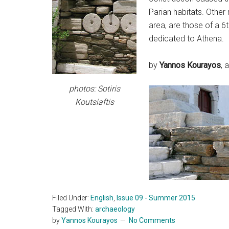
Parian habitats. Other ru
area, are those of a 6
dedicated to Athena.
by
Yannos Kourayos
, 
photos: Sotiris
Koutsiaftis
Filed Under:
English
,
Issue 09 - Summer 2015
Tagged With:
archaeology
by
Yannos Kourayos
No Comments