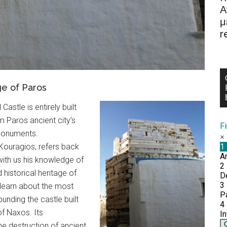
Α
μ
r
ge of Paros
astle is entirely built
 Paros ancient city’s
F
 monuments.
Kouragios, refers back
with us his knowledge of
 historical heritage of
 learn about the most
ounding the castle built
f Naxos. Its
e destruction of ancient