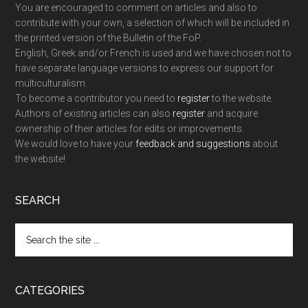
You are encouraged to comment on articles and also to
contribute with your own, a selection of which will be included in
the printed version of the Bulletin of the FoP.
English, Greek and/or French is used and we have chosen not to
have separate language versions to express our support for
multiculturalism.
To become a contributor you need to
register
to the website.
Authors of existing articles can also
register
and acquire
ownership of their articles for edits or improvements.
We would love to have your
feedback and suggestions
about
the website!
SEARCH
Search
the
site
...
CATEGORIES