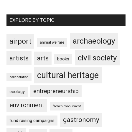
EXPLORE BY TOPIC
archaeology
airport
animal welfare
civil society
artists
arts
books
cultural heritage
collaboration
entrepreneurship
ecology
environment
french monument
gastronomy
fund raising campaigns