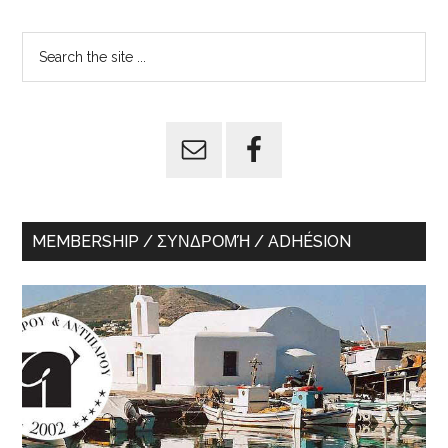
Primary
Search
the
Sidebar
site
...
MEMBERSHIP / ΣΥΝΔΡΟΜΉ / ADHÉSION