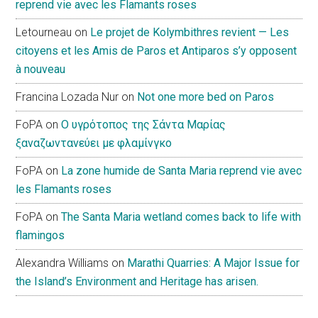
reprend vie avec les Flamants roses
Letourneau
on
Le projet de Kolymbithres revient — Les
citoyens et les Amis de Paros et Antiparos s’y opposent
à nouveau
Francina Lozada Nur
on
Not one more bed on Paros
FoPA
on
Ο υγρότοπος της Σάντα Μαρίας
ξαναζωντανεύει με φλαμίνγκο
FoPA
on
La zone humide de Santa Maria reprend vie avec
les Flamants roses
FoPA
on
The Santa Maria wetland comes back to life with
flamingos
Alexandra Williams
on
Marathi Quarries: A Major Issue for
the Island’s Environment and Heritage has arisen.