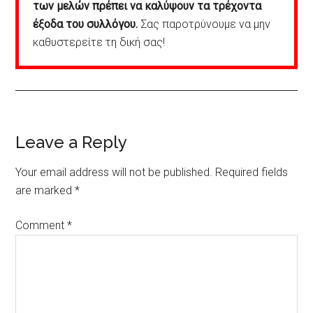
των μελών πρέπει να καλύψουν τα τρέχοντα
έξοδα του συλλόγου.
Σας παροτρύνουμε να μην
καθυστερείτε τη δική σας!
Reader
Leave a Reply
Interactions
Your email address will not be published.
Required fields
are marked
*
Comment
*