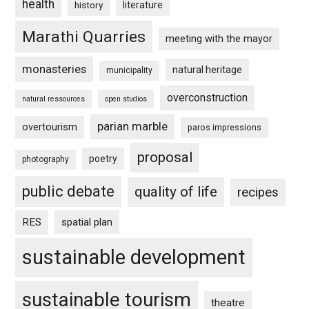
health
history
literature
Marathi Quarries
meeting with the mayor
monasteries
natural heritage
municipality
overconstruction
natural ressources
open studios
parian marble
overtourism
paros impressions
proposal
poetry
photography
public debate
quality of life
recipes
RES
spatial plan
sustainable development
sustainable tourism
theatre