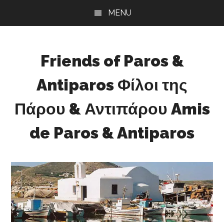
Skip
Skip
Skip
MENU
to
to
to
main
primary
footer
content
sidebar
Friends of Paros &
Antiparos Φίλοι της
Πάρου & Αντιπάρου Amis
de Paros & Antiparos
Sustainable
development
for
Paros
&
Antiparos