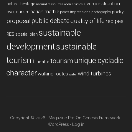
overconstruction
natural heritage
natural ressources
open studios
parian marble
overtourism
poetry
paros impressions
photography
public debate
proposal
quality of life
recipes
sustainable
RES
spatial plan
development
sustainable
tourism
unique cycladic
tourism
theatre
character
wind turbines
walking routes
water
Copyright © 2026 ·
Magazine Pro
On
Genesis Framework
·
WordPress
·
Log in