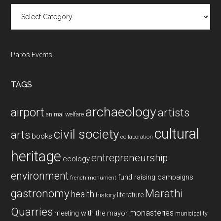
Categories
Paros Events
TAGS
archaeology
airport
artists
animal welfare
cultural
civil society
arts
books
collaboration
heritage
entrepreneurship
ecology
environment
fund raising campaigns
french monument
gastronomy
Marathi
health
history
literature
Quarries
monasteries
meeting with the mayor
municipality