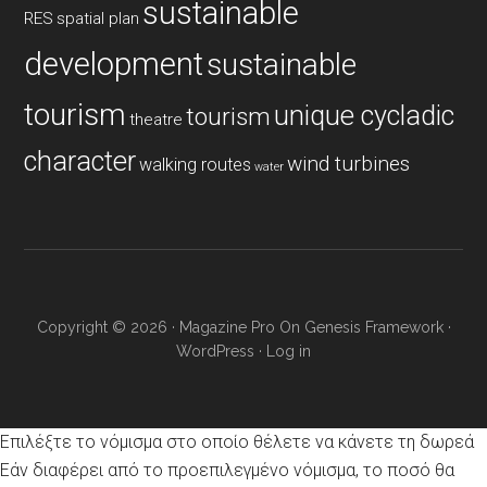
sustainable
RES
spatial plan
development
sustainable
tourism
unique cycladic
tourism
theatre
character
wind turbines
walking routes
water
Copyright © 2026 ·
Magazine Pro
On
Genesis Framework
·
WordPress
·
Log in
Επιλέξτε το νόμισμα στο οποίο θέλετε να κάνετε τη δωρεά
Εάν διαφέρει από το προεπιλεγμένο νόμισμα, το ποσό θα