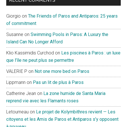
RECENT COMMENTS
Giorgio
on
The Friends of Paros and Antiparos: 25 years
of commitment
Susanne
on
Swimming Pools in Paros: A Luxury the
Island Can No Longer Afford
Klio Kassimidis Curchod
on
Les piscines à Paros : un luxe
que l’île ne peut plus se permettre
VALERIE P
on
Not one more bed on Paros
Lippmann
on
Pas un lit de plus à Paros
Catherine Jean
on
La zone humide de Santa Maria
reprend vie avec les Flamants roses
Letourneau
on
Le projet de Kolymbithres revient — Les
citoyens et les Amis de Paros et Antiparos s’y opposent
à nouveau