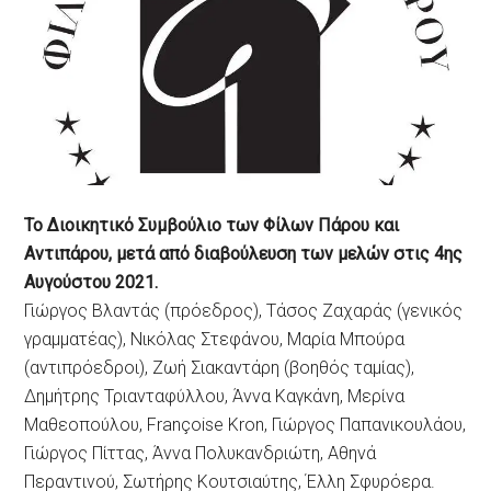
Το Διοικητικό Συμβούλιο των Φίλων Πάρου και
Αντιπάρου, μετά από διαβούλευση των μελών στις 4ης
Αυγούστου 2021.
Γιώργος Βλαντάς (πρόεδρος), Τάσος Ζαχαράς (γενικός
γραμματέας), Νικόλας Στεφάνου, Μαρία Μπούρα
(αντιπρόεδροι), Ζωή Σιακαντάρη (βοηθός ταμίας),
Δημήτρης Τριανταφύλλου, Άννα Καγκάνη, Μερίνα
Μαθεοπούλου, Françoise Kron, Γιώργος Παπανικουλάου,
Γιώργος Πίττας, Άννα Πολυκανδριώτη, Αθηνά
Περαντινού, Σωτήρης Κουτσιαύτης, Έλλη Σφυρόερα.