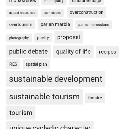
monasteries
natural heritage
municipality
overconstruction
natural ressources
open studios
parian marble
overtourism
paros impressions
proposal
poetry
photography
public debate
quality of life
recipes
RES
spatial plan
sustainable development
sustainable tourism
theatre
tourism
unique cycladic character