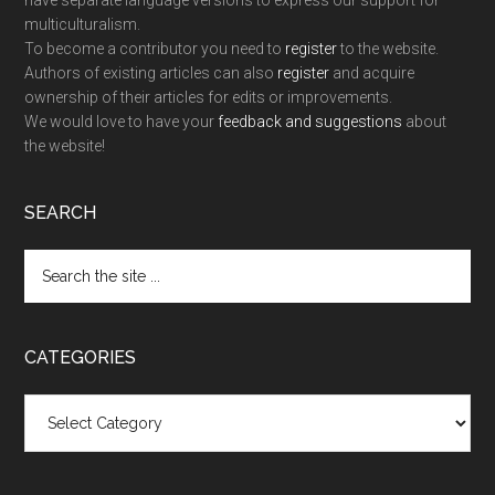
multiculturalism.
To become a contributor you need to
register
to the website.
Authors of existing articles can also
register
and acquire
ownership of their articles for edits or improvements.
We would love to have your
feedback and suggestions
about
the website!
SEARCH
Search
the
site
...
CATEGORIES
Categories