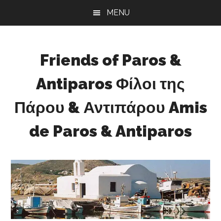
Skip
Skip
Skip
MENU
to
to
to
main
primary
footer
content
sidebar
Friends of Paros &
Antiparos Φίλοι της
Πάρου & Αντιπάρου Amis
de Paros & Antiparos
Sustainable
development
for
Paros
&
Antiparos