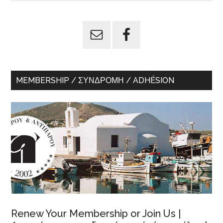
Sidebar
site
...
MEMBERSHIP / ΣΥΝΔΡΟΜΉ / ADHÉSION
Renew Your Membership or Join Us |