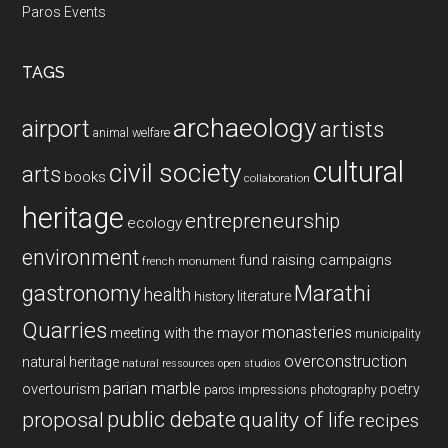
Paros Events
TAGS
archaeology
airport
artists
animal welfare
cultural
civil society
arts
books
collaboration
heritage
entrepreneurship
ecology
environment
fund raising campaigns
french monument
gastronomy
Marathi
health
history
literature
Quarries
monasteries
meeting with the mayor
municipality
overconstruction
natural heritage
natural ressources
open studios
parian marble
overtourism
poetry
paros impressions
photography
public debate
proposal
quality of life
recipes