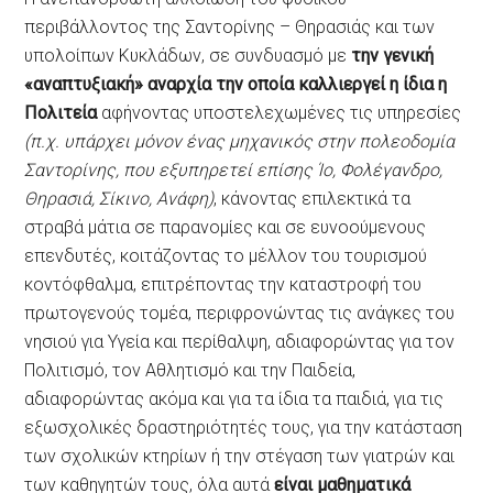
περιβάλλοντος της Σαντορίνης – Θηρασιάς και των
υπολοίπων Κυκλάδων, σε συνδυασμό με
την γενική
«αναπτυξιακή» αναρχία την οποία καλλιεργεί η ίδια η
Πολιτεία
αφήνοντας υποστελεχωμένες τις υπηρεσίες
(π.χ. υπάρχει μόνον ένας μηχανικός στην πολεοδομία
Σαντορίνης, που εξυπηρετεί επίσης Ίο, Φολέγανδρο,
Θηρασιά, Σίκινο, Ανάφη)
, κάνοντας επιλεκτικά τα
στραβά μάτια σε παρανομίες και σε ευνοούμενους
επενδυτές, κοιτάζοντας το μέλλον του τουρισμού
κοντόφθαλμα, επιτρέποντας την καταστροφή του
πρωτογενούς τομέα, περιφρονώντας τις ανάγκες του
νησιού για Υγεία και περίθαλψη, αδιαφορώντας για τον
Πολιτισμό, τον Αθλητισμό και την Παιδεία,
αδιαφορώντας ακόμα και για τα ίδια τα παιδιά, για τις
εξωσχολικές δραστηριότητές τους, για την κατάσταση
των σχολικών κτηρίων ή την στέγαση των γιατρών και
των καθηγητών τους, όλα αυτά
είναι μαθηματικά