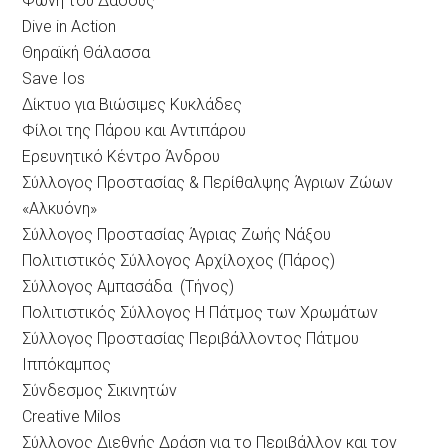
Φωνή του Δάσους
Dive in Action
Θηραϊκή Θάλασσα
Save Ios
Δίκτυο για Βιώσιμες Κυκλάδες
Φίλοι της Πάρου και Αντιπάρου
Ερευνητικό Κέντρο Άνδρου
Σύλλογος Προστασίας & Περίθαλψης Άγριων Ζώων
«Αλκυόνη»
Σύλλογος Προστασίας Άγριας Ζωής Νάξου
Πολιτιστικός Σύλλογος Αρχίλοχος (Πάρος)
Σύλλογος Αμπασάδα (Τήνος)
Πολιτιστικός Σύλλογος Η Πάτμος των Χρωμάτων
Σύλλογος Προστασίας Περιβάλλοντος Πάτμου
Ιππόκαμπος
Σύνδεσμος Σικινητών
Creative Milos
Σύλλογος Διεθνής Δράση για το Περιβάλλον και τον