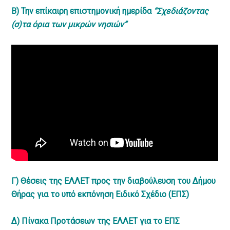
Β) Την επίκαιρη επιστημονική
ημερίδα
“Σχεδιάζοντας
(σ)τα όρια των μικρών νησιών”
Γ) Θέσεις της ΕΛΛΕΤ προς την διαβούλευση του Δήμου
Θήρας για το υπό εκπόνηση Ειδικό Σχέδιο (ΕΠΣ)
Δ) Πίνακα Προτάσεων της ΕΛΛΕΤ για το ΕΠΣ