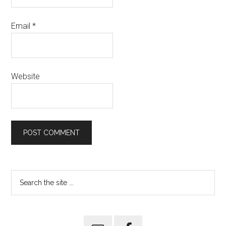
Email
*
Website
Primary
Search
the
Sidebar
site
...