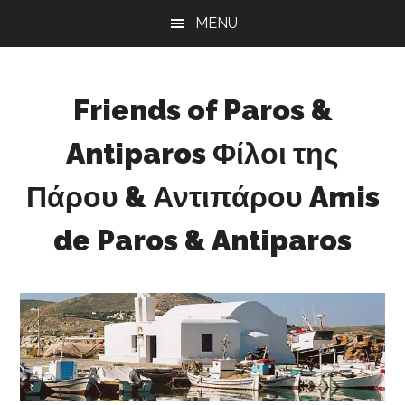
Skip
Skip
Skip
MENU
to
to
to
main
primary
footer
content
sidebar
Friends of Paros &
Antiparos Φίλοι της
Πάρου & Αντιπάρου Amis
de Paros & Antiparos
Sustainable
development
for
Paros
&
Antiparos