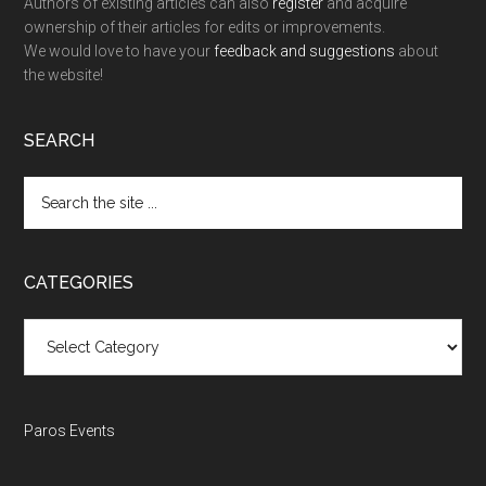
Authors of existing articles can also
register
and acquire
ownership of their articles for edits or improvements.
We would love to have your
feedback and suggestions
about
the website!
SEARCH
Search
the
site
...
CATEGORIES
Categories
Paros Events