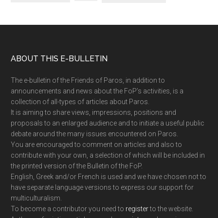
Footer
ABOUT THIS E-BULLETIN
The e-bulletin of the Friends of Paros, in addition to
announcements and news about the FoP’s activities, is a
collection of all-types of articles about Paros.
It is aiming to share views, impressions, positions and
proposals to an enlarged audience and to initiate a useful public
debate around the many issues encountered on Paros.
You are encouraged to comment on articles and also to
contribute with your own, a selection of which will be included in
the printed version of the Bulletin of the FoP.
English, Greek and/or French is used and we have chosen not to
have separate language versions to express our support for
multiculturalism.
To become a contributor you need to
register
to the website.