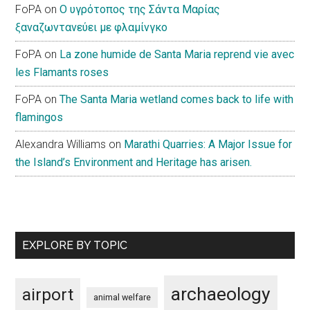
FoPA
on
Ο υγρότοπος της Σάντα Μαρίας
ξαναζωντανεύει με φλαμίνγκο
FoPA
on
La zone humide de Santa Maria reprend vie avec
les Flamants roses
FoPA
on
The Santa Maria wetland comes back to life with
flamingos
Alexandra Williams
on
Marathi Quarries: A Major Issue for
the Island’s Environment and Heritage has arisen.
EXPLORE BY TOPIC
archaeology
airport
animal welfare