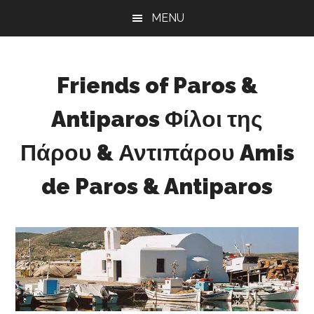
Skip
Skip
Skip
MENU
to
to
to
main
primary
footer
content
sidebar
Friends of Paros &
Antiparos Φίλοι της
Πάρου & Αντιπάρου Amis
de Paros & Antiparos
Sustainable
development
for
Paros
&
Antiparos