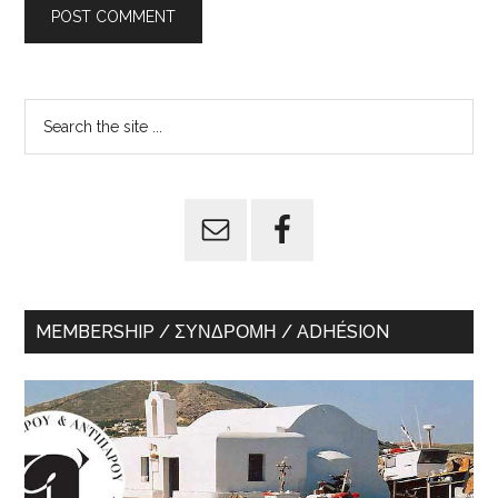
Primary
Search
the
Sidebar
site
...
MEMBERSHIP / ΣΥΝΔΡΟΜΉ / ADHÉSION