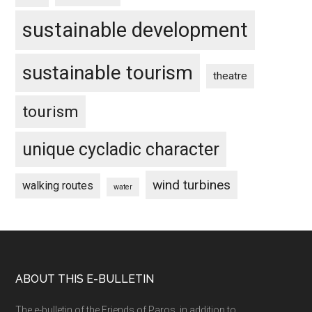
sustainable development
sustainable tourism
theatre
tourism
unique cycladic character
wind turbines
walking routes
water
Footer
ABOUT THIS E-BULLETIN
The e-bulletin of the Friends of Paros, in addition to