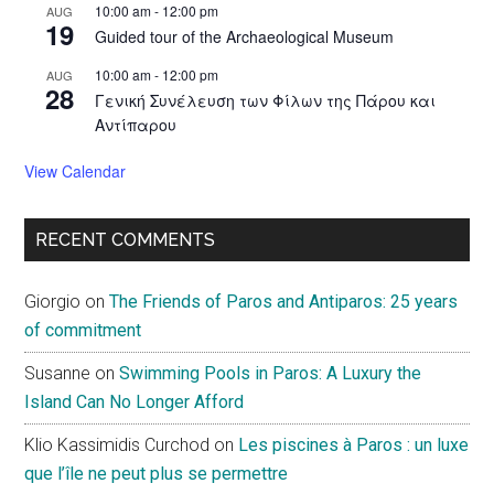
10:00 am
-
12:00 pm
AUG
19
Guided tour of the Archaeological Museum
10:00 am
-
12:00 pm
AUG
28
Γενική Συνέλευση των Φίλων της Πάρου και
Αντίπαρου
View Calendar
RECENT COMMENTS
Giorgio
on
The Friends of Paros and Antiparos: 25 years
of commitment
Susanne
on
Swimming Pools in Paros: A Luxury the
Island Can No Longer Afford
Klio Kassimidis Curchod
on
Les piscines à Paros : un luxe
que l’île ne peut plus se permettre