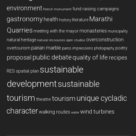
environment
fund raising campaigns
french monument
gastronomy
Marathi
health
history
literature
Quarries
monasteries
meeting with the mayor
municipality
overconstruction
natural heritage
natural ressources
open studios
parian marble
overtourism
poetry
paros impressions
photography
public debate
proposal
quality of life
recipes
sustainable
RES
spatial plan
development
sustainable
tourism
unique cycladic
tourism
theatre
character
wind turbines
walking routes
water