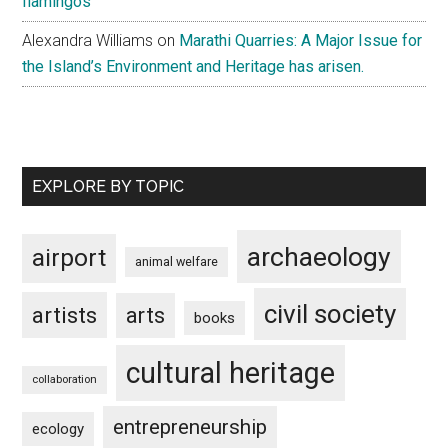
flamingos
Alexandra Williams
on
Marathi Quarries: A Major Issue for
the Island’s Environment and Heritage has arisen.
EXPLORE BY TOPIC
archaeology
airport
animal welfare
civil society
artists
arts
books
cultural heritage
collaboration
entrepreneurship
ecology