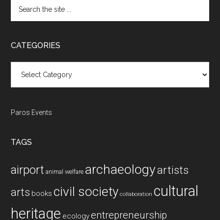
Search
the
site
...
CATEGORIES
Categories
Paros Events
TAGS
archaeology
airport
artists
animal welfare
cultural
civil society
arts
books
collaboration
heritage
entrepreneurship
ecology