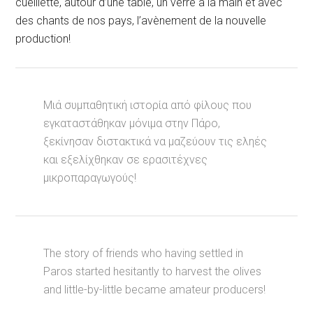
cueillette, autour d’une table, un verre à la main et avec
des chants de nos pays, l’avènement de la nouvelle
production!
Μιά συμπαθητική ιστορία από φίλους που
εγκαταστάθηκαν μόνιμα στην Πάρο,
ξεκίνησαν διστακτικά να μαζεύουν τις εληές
και εξελίχθηκαν σε ερασιτέχνες
μικροπαραγωγούς!
The story of friends who having settled in
Paros started hesitantly to harvest the olives
and little-by-little became amateur producers!