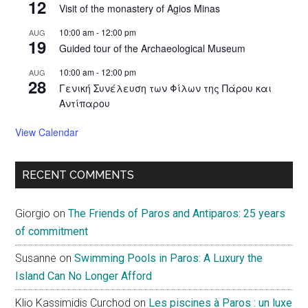
12
Visit of the monastery of Agios Minas
10:00 am
-
12:00 pm
AUG
19
Guided tour of the Archaeological Museum
10:00 am
-
12:00 pm
AUG
28
Γενική Συνέλευση των Φίλων της Πάρου και
Αντίπαρου
View Calendar
RECENT COMMENTS
Giorgio
on
The Friends of Paros and Antiparos: 25 years
of commitment
Susanne
on
Swimming Pools in Paros: A Luxury the
Island Can No Longer Afford
Klio Kassimidis Curchod
on
Les piscines à Paros : un luxe