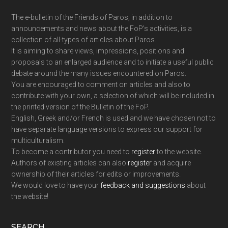
The e-bulletin of the Friends of Paros, in addition to
announcements and news about the FoP’s activities, is a
collection of all-types of articles about Paros.
It is aiming to share views, impressions, positions and
proposals to an enlarged audience and to initiate a useful public
debate around the many issues encountered on Paros.
You are encouraged to comment on articles and also to
contribute with your own, a selection of which will be included in
the printed version of the Bulletin of the FoP.
English, Greek and/or French is used and we have chosen not to
have separate language versions to express our support for
multiculturalism.
To become a contributor you need to
register
to the website.
Authors of existing articles can also
register
and acquire
ownership of their articles for edits or improvements.
We would love to have your
feedback and suggestions
about
the website!
SEARCH