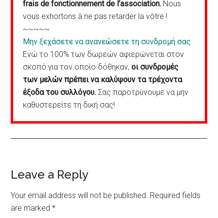
frais de fonctionnement de l’association.
Nous
vous exhortons à ne pas retarder la vôtre !
~~~~~
Μην ξεχάσετε να ανανεώσετε τη συνδρομή σας
Ενώ το 100% των δωρεών αφιερώνεται στον
σκοπό για τον οποίο δόθηκαν,
οι συνδρομές
των μελών πρέπει να καλύψουν τα τρέχοντα
έξοδα του συλλόγου.
Σας παροτρύνουμε να μην
καθυστερείτε τη δική σας!
Reader
Leave a Reply
Interactions
Your email address will not be published.
Required fields
are marked
*