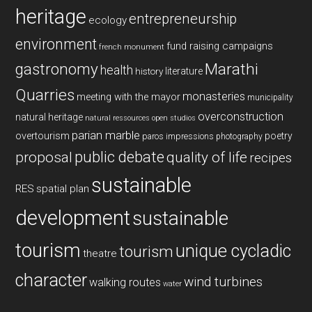
heritage
entrepreneurship
ecology
environment
fund raising campaigns
french monument
gastronomy
Marathi
health
history
literature
Quarries
monasteries
meeting with the mayor
municipality
overconstruction
natural heritage
natural ressources
open studios
parian marble
overtourism
poetry
paros impressions
photography
public debate
proposal
quality of life
recipes
sustainable
RES
spatial plan
development
sustainable
tourism
unique cycladic
tourism
theatre
character
wind turbines
walking routes
water