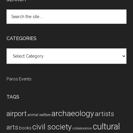
Search
the
site
...
CATEGORIES
Categories
Paros Events
TAGS
archaeology
airport
artists
animal welfare
cultural
civil society
arts
books
collaboration