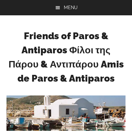
Skip
Skip
Skip
MENU
to
to
to
main
primary
footer
content
sidebar
Friends of Paros &
Antiparos Φίλοι της
Πάρου & Αντιπάρου Amis
de Paros & Antiparos
Sustainable
development
for
Paros
&
Antiparos