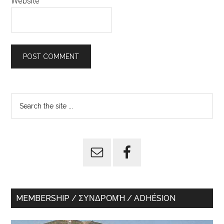
Website
Primary
Search
the
Sidebar
site
...
MEMBERSHIP / ΣΥΝΔΡΟΜΉ / ADHÉSION