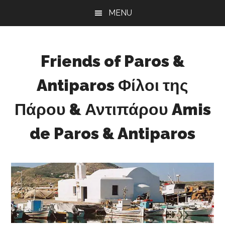
Skip
Skip
Skip
MENU
to
to
to
main
primary
footer
content
sidebar
Friends of Paros &
Antiparos Φίλοι της
Πάρου & Αντιπάρου Amis
de Paros & Antiparos
Sustainable
development
for
Paros
&
Antiparos