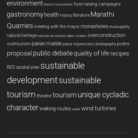
environment
fund raising campaigns
french monument
gastronomy
Marathi
health
history
literature
Quarries
monasteries
meeting with the mayor
municipality
overconstruction
natural heritage
natural ressources
open studios
parian marble
overtourism
poetry
paros impressions
photography
public debate
proposal
quality of life
recipes
sustainable
RES
spatial plan
development
sustainable
tourism
unique cycladic
tourism
theatre
character
wind turbines
walking routes
water