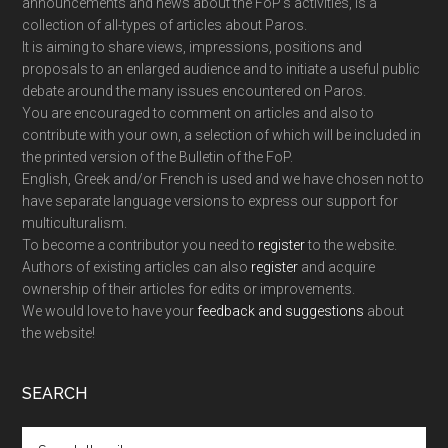
announcements and news about the FoP’s activities, is a
collection of all-types of articles about Paros.
It is aiming to share views, impressions, positions and
proposals to an enlarged audience and to initiate a useful public
debate around the many issues encountered on Paros.
You are encouraged to comment on articles and also to
contribute with your own, a selection of which will be included in
the printed version of the Bulletin of the FoP.
English, Greek and/or French is used and we have chosen not to
have separate language versions to express our support for
multiculturalism.
To become a contributor you need to
register
to the website.
Authors of existing articles can also
register
and acquire
ownership of their articles for edits or improvements.
We would love to have your
feedback and suggestions
about
the website!
SEARCH
Search