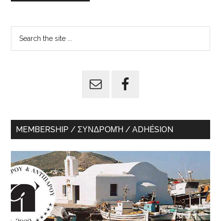
Primary
Search
the
Sidebar
site
...
MEMBERSHIP / ΣΥΝΔΡΟΜΉ / ADHÉSION