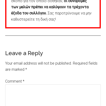
σκοπό για τον οποίο δόθηκαν,
οι συνδρομές
των μελών πρέπει να καλύψουν τα τρέχοντα
έξοδα του συλλόγου.
Σας παροτρύνουμε να μην
καθυστερείτε τη δική σας!
Reader
Leave a Reply
Interactions
Your email address will not be published.
Required fields
are marked
*
Comment
*