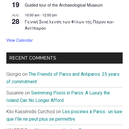
19
Guided tour of the Archaeological Museum
10:00 am
-
12:00 pm
AUG
28
Γενική Συνέλευση των Φίλων της Πάρου και
Αντίπαρου
View Calendar
RECENT COMMENTS
Giorgio
on
The Friends of Paros and Antiparos: 25 years
of commitment
Susanne
on
Swimming Pools in Paros: A Luxury the
Island Can No Longer Afford
Klio Kassimidis Curchod
on
Les piscines à Paros : un luxe
que l’île ne peut plus se permettre