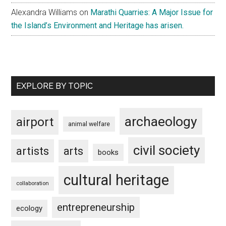
Alexandra Williams
on
Marathi Quarries: A Major Issue for
the Island’s Environment and Heritage has arisen.
EXPLORE BY TOPIC
archaeology
airport
animal welfare
civil society
artists
arts
books
cultural heritage
collaboration
entrepreneurship
ecology