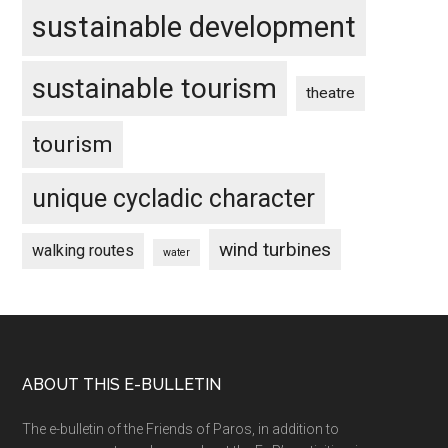
sustainable development
sustainable tourism
theatre
tourism
unique cycladic character
wind turbines
walking routes
water
Footer
ABOUT THIS E-BULLETIN
The e-bulletin of the Friends of Paros, in addition to