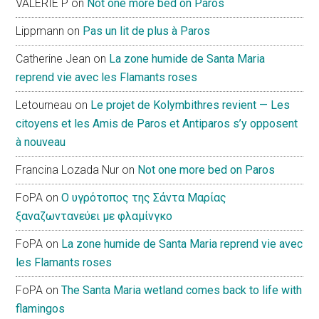
VALERIE P
on
Not one more bed on Paros
Lippmann
on
Pas un lit de plus à Paros
Catherine Jean
on
La zone humide de Santa Maria
reprend vie avec les Flamants roses
Letourneau
on
Le projet de Kolymbithres revient — Les
citoyens et les Amis de Paros et Antiparos s’y opposent
à nouveau
Francina Lozada Nur
on
Not one more bed on Paros
FoPA
on
Ο υγρότοπος της Σάντα Μαρίας
ξαναζωντανεύει με φλαμίνγκο
FoPA
on
La zone humide de Santa Maria reprend vie avec
les Flamants roses
FoPA
on
The Santa Maria wetland comes back to life with
flamingos