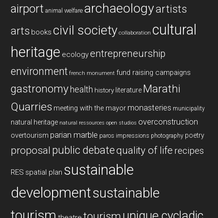
archaeology
airport
artists
animal welfare
cultural
civil society
arts
books
collaboration
heritage
entrepreneurship
ecology
environment
fund raising campaigns
french monument
gastronomy
Marathi
health
history
literature
Quarries
monasteries
meeting with the mayor
municipality
overconstruction
natural heritage
natural ressources
open studios
parian marble
overtourism
poetry
paros impressions
photography
public debate
proposal
quality of life
recipes
sustainable
RES
spatial plan
development
sustainable
tourism
unique cycladic
tourism
theatre