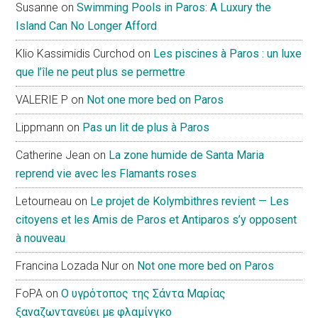
Susanne
on
Swimming Pools in Paros: A Luxury the
Island Can No Longer Afford
Klio Kassimidis Curchod
on
Les piscines à Paros : un luxe
que l’île ne peut plus se permettre
VALERIE P
on
Not one more bed on Paros
Lippmann
on
Pas un lit de plus à Paros
Catherine Jean
on
La zone humide de Santa Maria
reprend vie avec les Flamants roses
Letourneau
on
Le projet de Kolymbithres revient — Les
citoyens et les Amis de Paros et Antiparos s’y opposent
à nouveau
Francina Lozada Nur
on
Not one more bed on Paros
FoPA
on
Ο υγρότοπος της Σάντα Μαρίας
ξαναζωντανεύει με φλαμίνγκο