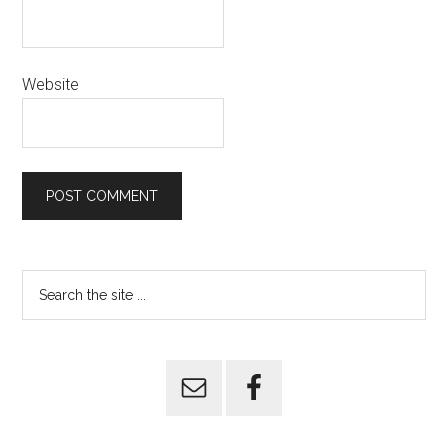
Website
Primary
Search
the
Sidebar
site
...