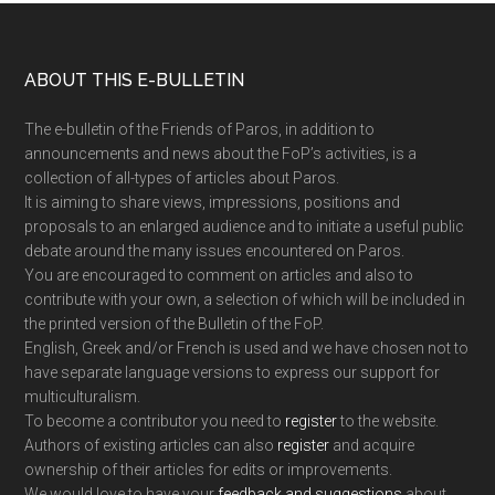
Footer
ABOUT THIS E-BULLETIN
The e-bulletin of the Friends of Paros, in addition to
announcements and news about the FoP’s activities, is a
collection of all-types of articles about Paros.
It is aiming to share views, impressions, positions and
proposals to an enlarged audience and to initiate a useful public
debate around the many issues encountered on Paros.
You are encouraged to comment on articles and also to
contribute with your own, a selection of which will be included in
the printed version of the Bulletin of the FoP.
English, Greek and/or French is used and we have chosen not to
have separate language versions to express our support for
multiculturalism.
To become a contributor you need to
register
to the website.
Authors of existing articles can also
register
and acquire
ownership of their articles for edits or improvements.
We would love to have your
feedback and suggestions
about