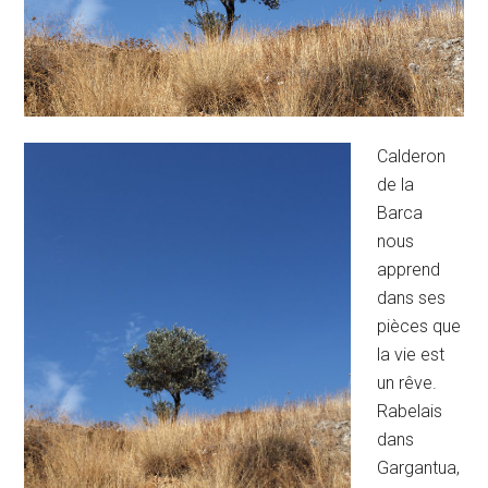
Calderon
de la
Barca
nous
apprend
dans ses
pièces que
la vie est
un rêve.
Rabelais
dans
Gargantua,