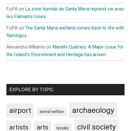
FoPA
on
La zone humide de Santa Maria reprend vie avec
les Flamants roses
FoPA
on
The Santa Maria wetland comes back to life with
flamingos
Alexandra Williams
on
Marathi Quarries: A Major Issue for
the Island’s Environment and Heritage has arisen.
EXPLORE BY TOPIC
archaeology
airport
animal welfare
civil society
artists
arts
books