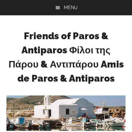
Skip
Skip
Skip
MENU
to
to
to
main
primary
footer
content
sidebar
Friends of Paros &
Antiparos Φίλοι της
Πάρου & Αντιπάρου Amis
de Paros & Antiparos
Sustainable
development
for
Paros
&
Antiparos