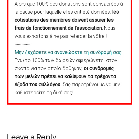
Alors que 100% des donations sont consacrées à
la cause pour laquelle elles ont été données,
les
cotisations des membres doivent assurer les
frais de fonctionnement de l’association.
Nous
vous exhortons à ne pas retarder la vôtre !
~~~~~
Μην ξεχάσετε να ανανεώσετε τη συνδρομή σας
Ενώ το 100% των δωρεών αφιερώνεται στον
σκοπό για τον οποίο δόθηκαν,
οι συνδρομές
των μελών πρέπει να καλύψουν τα τρέχοντα
έξοδα του συλλόγου.
Σας παροτρύνουμε να μην
καθυστερείτε τη δική σας!
Reader
Leave a Reply