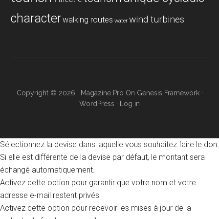
character
wind turbines
walking routes
water
Copyright © 2026 ·
Magazine Pro
On
Genesis Framework
·
WordPress
·
Log in
Sélectionnez la devise dans laquelle vous souhaitez faire le don.
Si elle est différente de la devise par défaut, le montant sera
échangé automatiquement.
Activez cette option pour garantir que votre nom et votre
adresse e-mail restent privés
Activez cette option pour recevoir les mises à jour de la