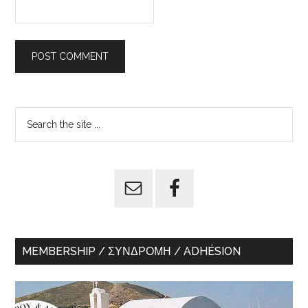
Primary
Search
the
Sidebar
site
...
MEMBERSHIP / ΣΥΝΔΡΟΜΉ / ADHÉSION