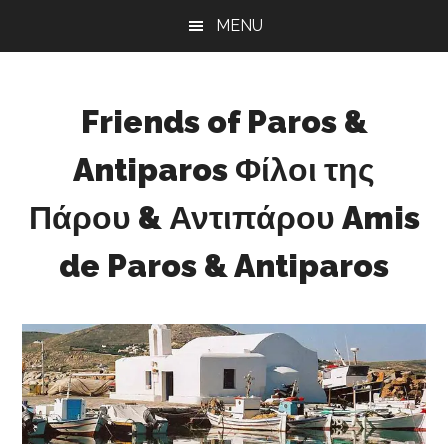
Skip
Skip
Skip
MENU
to
to
to
main
primary
footer
content
sidebar
Friends of Paros &
Antiparos Φίλοι της
Πάρου & Αντιπάρου Amis
de Paros & Antiparos
Sustainable
development
for
Paros
&
Antiparos