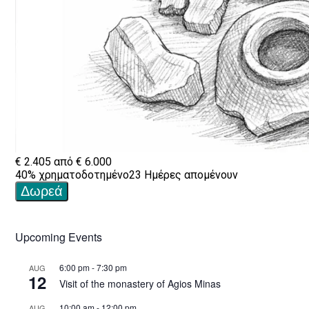
Upcoming Events
6:00 pm
-
7:30 pm
AUG
12
Visit of the monastery of Agios Minas
10:00 am
-
12:00 pm
AUG