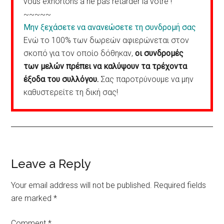
vous exhortons à ne pas retarder la vôtre !
~~~~~
Μην ξεχάσετε να ανανεώσετε τη συνδρομή σας
Ενώ το 100% των δωρεών αφιερώνεται στον
σκοπό για τον οποίο δόθηκαν,
οι συνδρομές
των μελών πρέπει να καλύψουν τα τρέχοντα
έξοδα του συλλόγου.
Σας παροτρύνουμε να μην
καθυστερείτε τη δική σας!
Reader
Leave a Reply
Interactions
Your email address will not be published.
Required fields
are marked
*
Comment
*