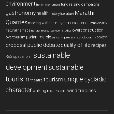
environment
fund raising campaigns
french monument
gastronomy
Marathi
health
history
literature
Quarries
monasteries
meeting with the mayor
municipality
overconstruction
natural heritage
natural ressources
open studios
parian marble
overtourism
poetry
paros impressions
photography
public debate
proposal
quality of life
recipes
sustainable
RES
spatial plan
development
sustainable
tourism
unique cycladic
tourism
theatre
character
wind turbines
walking routes
water