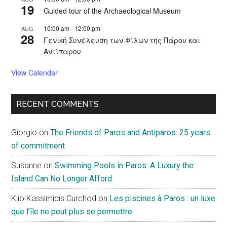
19
Guided tour of the Archaeological Museum
10:00 am
-
12:00 pm
AUG
28
Γενική Συνέλευση των Φίλων της Πάρου και
Αντίπαρου
View Calendar
RECENT COMMENTS
Giorgio
on
The Friends of Paros and Antiparos: 25 years
of commitment
Susanne
on
Swimming Pools in Paros: A Luxury the
Island Can No Longer Afford
Klio Kassimidis Curchod
on
Les piscines à Paros : un luxe
que l’île ne peut plus se permettre