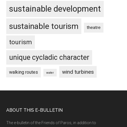
sustainable development
sustainable tourism
theatre
tourism
unique cycladic character
wind turbines
walking routes
water
Footer
ABOUT THIS E-BULLETIN
The e-bulletin of the Friends of Paros, in addition to