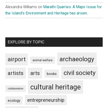
Alexandra Williams
on
Marathi Quarries: A Major Issue for
the Island’s Environment and Heritage has arisen.
EXPLORE BY TOPIC
archaeology
airport
animal welfare
civil society
artists
arts
books
cultural heritage
collaboration
entrepreneurship
ecology