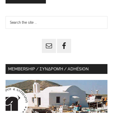
Primary
Search
the
Sidebar
site
...
MEMBERSHIP / ΣΥΝΔΡΟΜΉ / ADHÉSION