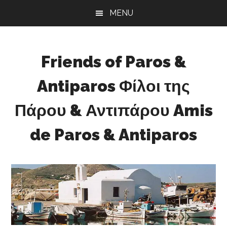
Skip
Skip
Skip
MENU
to
to
to
main
primary
footer
content
sidebar
Friends of Paros &
Antiparos Φίλοι της
Πάρου & Αντιπάρου Amis
de Paros & Antiparos
Sustainable
development
for
Paros
&
Antiparos