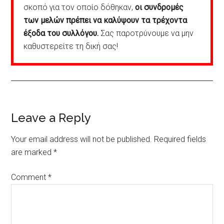
σκοπό για τον οποίο δόθηκαν,
οι συνδρομές
των μελών πρέπει να καλύψουν τα τρέχοντα
έξοδα του συλλόγου.
Σας παροτρύνουμε να μην
καθυστερείτε τη δική σας!
Reader
Leave a Reply
Interactions
Your email address will not be published.
Required fields
are marked
*
Comment
*