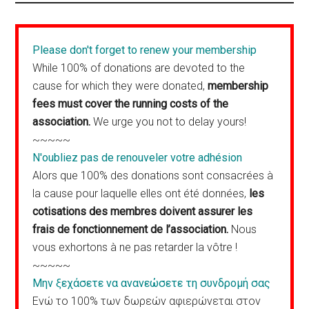
Please don't forget to renew your membership
While 100% of donations are devoted to the
cause for which they were donated,
membership
fees must cover the running costs of the
association.
We urge you not to delay yours!
~~~~~
N'oubliez pas de renouveler votre adhésion
Alors que 100% des donations sont consacrées à
la cause pour laquelle elles ont été données,
les
cotisations des membres doivent assurer les
frais de fonctionnement de l’association.
Nous
vous exhortons à ne pas retarder la vôtre !
~~~~~
Μην ξεχάσετε να ανανεώσετε τη συνδρομή σας
Ενώ το 100% των δωρεών αφιερώνεται στον