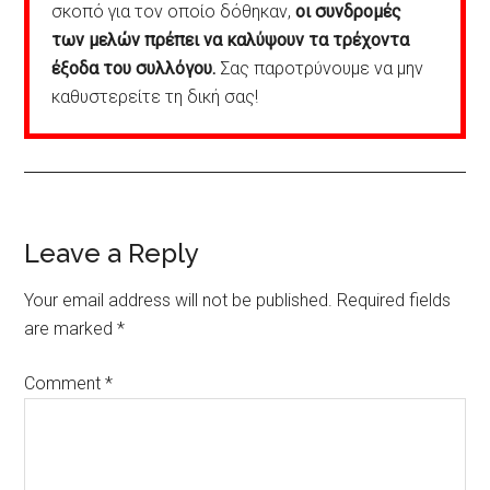
σκοπό για τον οποίο δόθηκαν,
οι συνδρομές
των μελών πρέπει να καλύψουν τα τρέχοντα
έξοδα του συλλόγου.
Σας παροτρύνουμε να μην
καθυστερείτε τη δική σας!
Reader
Leave a Reply
Interactions
Your email address will not be published.
Required fields
are marked
*
Comment
*