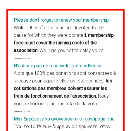
Please don't forget to renew your membership
While 100% of donations are devoted to the
cause for which they were donated,
membership
fees must cover the running costs of the
association.
We urge you not to delay yours!
~~~~~
N'oubliez pas de renouveler votre adhésion
Alors que 100% des donations sont consacrées à
la cause pour laquelle elles ont été données,
les
cotisations des membres doivent assurer les
frais de fonctionnement de l’association.
Nous
vous exhortons à ne pas retarder la vôtre !
~~~~~
Μην ξεχάσετε να ανανεώσετε τη συνδρομή σας
Ενώ το 100% των δωρεών αφιερώνεται στον