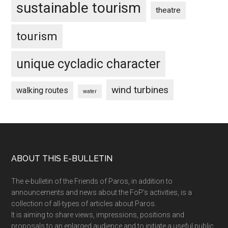
sustainable tourism
theatre
tourism
unique cycladic character
wind turbines
walking routes
water
Footer
ABOUT THIS E-BULLETIN
The e-bulletin of the Friends of Paros, in addition to
announcements and news about the FoP’s activities, is a
collection of all-types of articles about Paros.
It is aiming to share views, impressions, positions and
proposals to an enlarged audience and to initiate a useful public