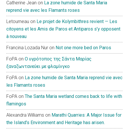
Catherine Jean
on
La zone humide de Santa Maria
reprend vie avec les Flamants roses
Letourneau
on
Le projet de Kolymbithres revient — Les
citoyens et les Amis de Paros et Antiparos s’y opposent
à nouveau
Francina Lozada Nur
on
Not one more bed on Paros
FoPA
on
Ο υγρότοπος της Σάντα Μαρίας
ξαναζωντανεύει με φλαμίνγκο
FoPA
on
La zone humide de Santa Maria reprend vie avec
les Flamants roses
FoPA
on
The Santa Maria wetland comes back to life with
flamingos
Alexandra Williams
on
Marathi Quarries: A Major Issue for
the Island’s Environment and Heritage has arisen.