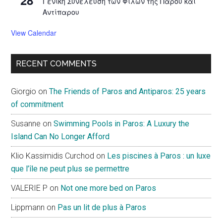
Γενική Συνέλευση των Φίλων της Πάρου και
Αντίπαρου
View Calendar
RECENT COMMENTS
Giorgio
on
The Friends of Paros and Antiparos: 25 years
of commitment
Susanne
on
Swimming Pools in Paros: A Luxury the
Island Can No Longer Afford
Klio Kassimidis Curchod
on
Les piscines à Paros : un luxe
que l’île ne peut plus se permettre
VALERIE P
on
Not one more bed on Paros
Lippmann
on
Pas un lit de plus à Paros