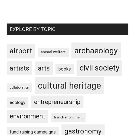
EXPLORE BY TOPIC
archaeology
airport
animal welfare
civil society
artists
arts
books
cultural heritage
collaboration
entrepreneurship
ecology
environment
french monument
gastronomy
fund raising campaigns