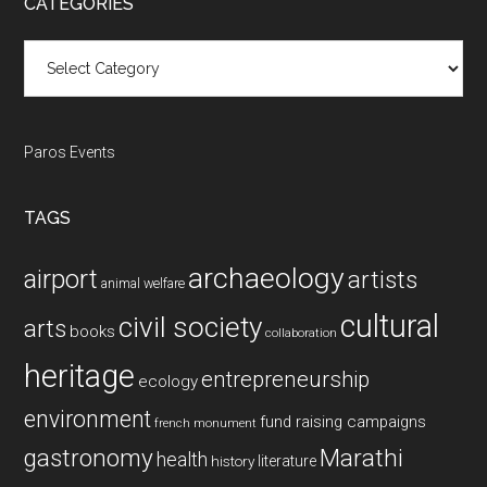
CATEGORIES
Categories
Paros Events
TAGS
archaeology
airport
artists
animal welfare
cultural
civil society
arts
books
collaboration
heritage
entrepreneurship
ecology
environment
fund raising campaigns
french monument
gastronomy
Marathi
health
history
literature