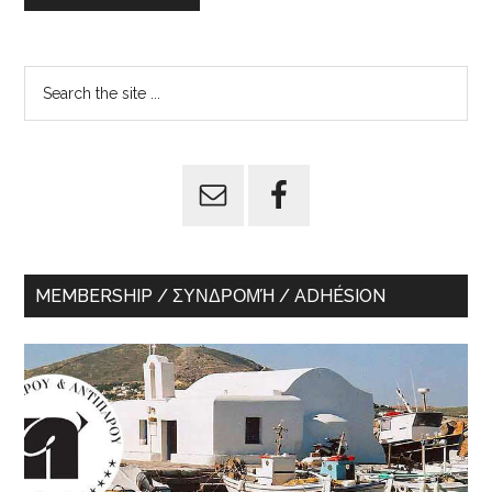
Primary
Search
the
Sidebar
site
...
MEMBERSHIP / ΣΥΝΔΡΟΜΉ / ADHÉSION