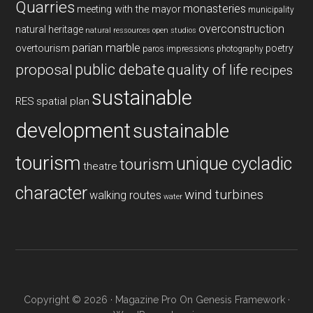
Quarries
monasteries
meeting with the mayor
municipality
overconstruction
natural heritage
natural ressources
open studios
parian marble
overtourism
poetry
paros impressions
photography
public debate
proposal
quality of life
recipes
sustainable
RES
spatial plan
development
sustainable
tourism
unique cycladic
tourism
theatre
character
wind turbines
walking routes
water
Copyright © 2026 ·
Magazine Pro
On
Genesis Framework
·