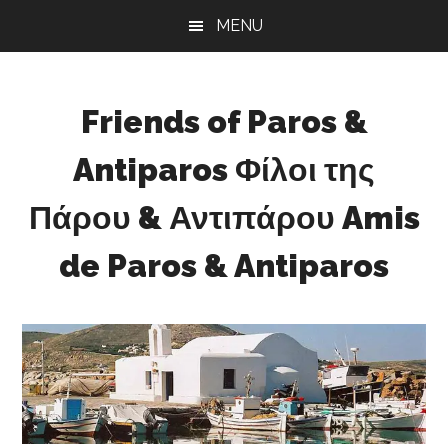
Skip
Skip
Skip
MENU
to
to
to
main
primary
footer
content
sidebar
Friends of Paros &
Antiparos Φίλοι της
Πάρου & Αντιπάρου Amis
de Paros & Antiparos
Sustainable
development
for
Paros
&
Antiparos