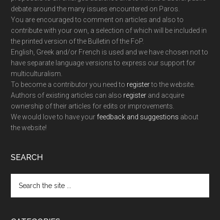
debate around the many issues encountered on Paros.
You are encouraged to comment on articles and also to
contribute with your own, a selection of which will be included in
the printed version of the Bulletin of the FoP.
English, Greek and/or French is used and we have chosen not to
have separate language versions to express our support for
multiculturalism.
To become a contributor you need to
register
to the website.
Authors of existing articles can also
register
and acquire
ownership of their articles for edits or improvements.
We would love to have your
feedback and suggestions
about
the website!
SEARCH
Search
the
site
...