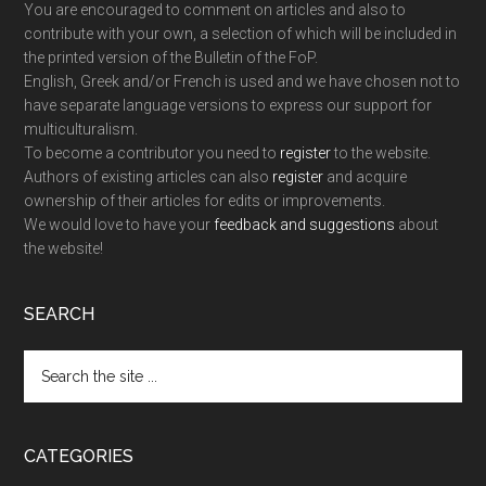
You are encouraged to comment on articles and also to
contribute with your own, a selection of which will be included in
the printed version of the Bulletin of the FoP.
English, Greek and/or French is used and we have chosen not to
have separate language versions to express our support for
multiculturalism.
To become a contributor you need to
register
to the website.
Authors of existing articles can also
register
and acquire
ownership of their articles for edits or improvements.
We would love to have your
feedback and suggestions
about
the website!
SEARCH
Search
the
site
...
CATEGORIES