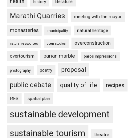
health
history
literature
Marathi Quarries
meeting with the mayor
monasteries
natural heritage
municipality
overconstruction
natural ressources
open studios
parian marble
overtourism
paros impressions
proposal
poetry
photography
public debate
quality of life
recipes
RES
spatial plan
sustainable development
sustainable tourism
theatre