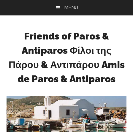
Skip
Skip
Skip
MENU
to
to
to
main
primary
footer
content
sidebar
Friends of Paros &
Antiparos Φίλοι της
Πάρου & Αντιπάρου Amis
de Paros & Antiparos
Sustainable
development
for
Paros
&
Antiparos