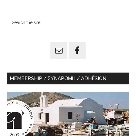
Primary
Search
the
Sidebar
site
...
MEMBERSHIP / ΣΥΝΔΡΟΜΉ / ADHÉSION