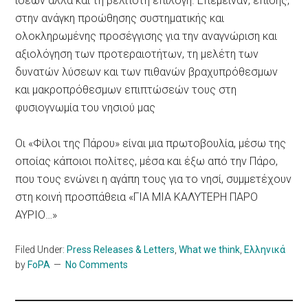
ιδεών αλλά και τη βέλτιστη επιλογή. Επέμειναν, επίσης,
στην ανάγκη προώθησης συστηματικής και
ολοκληρωμένης προσέγγισης για την αναγνώριση και
αξιολόγηση των προτεραιοτήτων, τη μελέτη των
δυνατών λύσεων και των πιθανών βραχυπρόθεσμων
και μακροπρόθεσμων επιπτώσεών τους στη
φυσιογνωμία του νησιού μας
Οι «Φίλοι της Πάρου» είναι μια πρωτοβουλία, μέσω της
οποίας κάποιοι πολίτες, μέσα και έξω από την Πάρο,
που τους ενώνει η αγάπη τους για το νησί, συμμετέχουν
στη κοινή προσπάθεια «ΓΙΑ ΜΙΑ ΚΑΛΥΤΕΡΗ ΠΑΡΟ
ΑΥΡΙΟ…»
Filed Under:
Press Releases & Letters
,
What we think
,
Ελληνικά
by
FoPA
No Comments