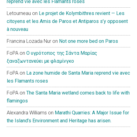
reprend vie avec les Flamants roses
Letourneau
on
Le projet de Kolymbithres revient — Les
citoyens et les Amis de Paros et Antiparos s’y opposent
à nouveau
Francina Lozada Nur
on
Not one more bed on Paros
FoPA
on
Ο υγρότοπος της Σάντα Μαρίας
ξαναζωντανεύει με φλαμίνγκο
FoPA
on
La zone humide de Santa Maria reprend vie avec
les Flamants roses
FoPA
on
The Santa Maria wetland comes back to life with
flamingos
Alexandra Williams
on
Marathi Quarries: A Major Issue for
the Island’s Environment and Heritage has arisen.