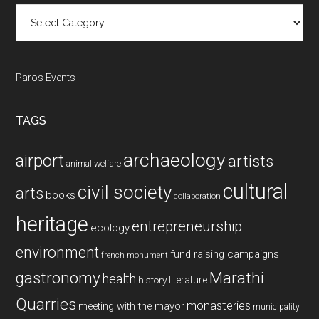
Categories
Paros Events
TAGS
archaeology
airport
artists
animal welfare
cultural
civil society
arts
books
collaboration
heritage
entrepreneurship
ecology
environment
fund raising campaigns
french monument
gastronomy
Marathi
health
history
literature
Quarries
monasteries
meeting with the mayor
municipality