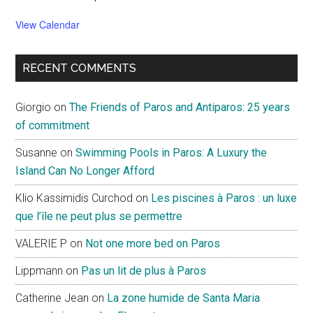
View Calendar
RECENT COMMENTS
Giorgio
on
The Friends of Paros and Antiparos: 25 years
of commitment
Susanne
on
Swimming Pools in Paros: A Luxury the
Island Can No Longer Afford
Klio Kassimidis Curchod
on
Les piscines à Paros : un luxe
que l’île ne peut plus se permettre
VALERIE P
on
Not one more bed on Paros
Lippmann
on
Pas un lit de plus à Paros
Catherine Jean
on
La zone humide de Santa Maria