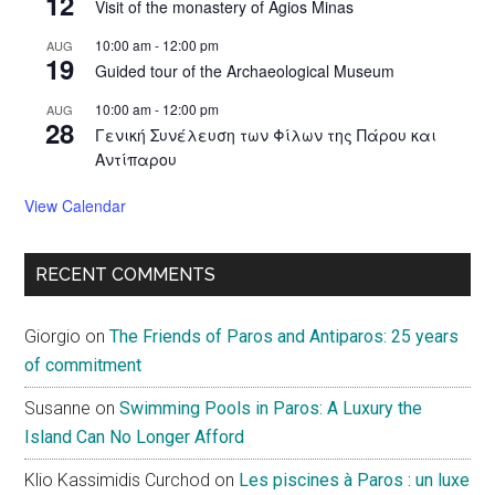
12
Visit of the monastery of Agios Minas
10:00 am
-
12:00 pm
AUG
19
Guided tour of the Archaeological Museum
10:00 am
-
12:00 pm
AUG
28
Γενική Συνέλευση των Φίλων της Πάρου και
Αντίπαρου
View Calendar
RECENT COMMENTS
Giorgio
on
The Friends of Paros and Antiparos: 25 years
of commitment
Susanne
on
Swimming Pools in Paros: A Luxury the
Island Can No Longer Afford
Klio Kassimidis Curchod
on
Les piscines à Paros : un luxe