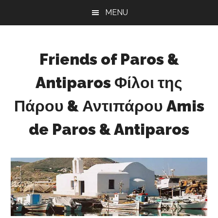
Skip
Skip
Skip
MENU
to
to
to
main
primary
footer
content
sidebar
Friends of Paros &
Antiparos Φίλοι της
Πάρου & Αντιπάρου Amis
de Paros & Antiparos
Sustainable
development
for
Paros
&
Antiparos