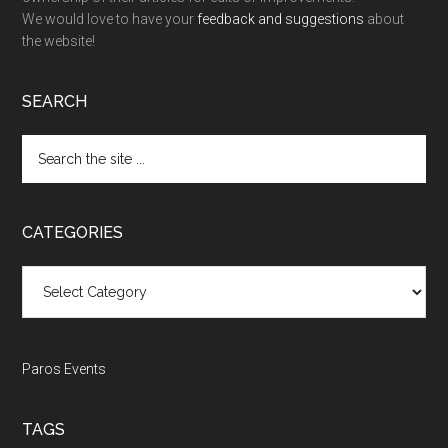
We would love to have your
feedback and suggestions
about
the website!
SEARCH
Search
the
site
...
CATEGORIES
Categories
Paros Events
TAGS