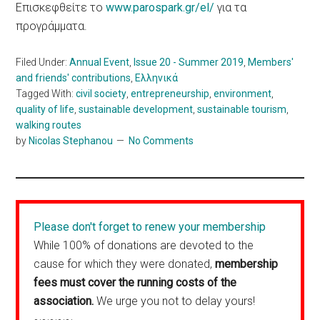
Επισκεφθείτε το
www.parospark.gr/el/
για τα
προγράμματα.
Filed Under:
Annual Event
,
Issue 20 - Summer 2019
,
Members'
and friends' contributions
,
Ελληνικά
Tagged With:
civil society
,
entrepreneurship
,
environment
,
quality of life
,
sustainable development
,
sustainable tourism
,
walking routes
by
Nicolas Stephanou
No Comments
Please don't forget to renew your membership
While 100% of donations are devoted to the
cause for which they were donated,
membership
fees must cover the running costs of the
association.
We urge you not to delay yours!
~~~~~