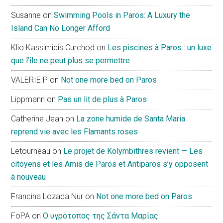
Susanne
on
Swimming Pools in Paros: A Luxury the
Island Can No Longer Afford
Klio Kassimidis Curchod
on
Les piscines à Paros : un luxe
que l’île ne peut plus se permettre
VALERIE P
on
Not one more bed on Paros
Lippmann
on
Pas un lit de plus à Paros
Catherine Jean
on
La zone humide de Santa Maria
reprend vie avec les Flamants roses
Letourneau
on
Le projet de Kolymbithres revient — Les
citoyens et les Amis de Paros et Antiparos s’y opposent
à nouveau
Francina Lozada Nur
on
Not one more bed on Paros
FoPA
on
Ο υγρότοπος της Σάντα Μαρίας