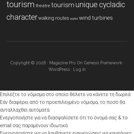
tourism
unique cycladic
tourism
theatre
character
wind turbines
walking routes
water
Copyright © 2026 ·
Magazine Pro
On
Genesis Framework
·
WordPress
·
Log in
Επιλέξτε το νόμισμα στο οποίο θέλετε να κάνετε τη δωρεά
Εάν διαφέρει από το προεπιλεγμένο νόμισμα, το ποσό θα
ανταλλαχθεί αυτόματα.
Ενεργοποιήστε για να διασφαλίσετε ότι το όνομά σας & το
email σας παραμένουν ιδιωτικά
Ενεργοποιήστε για να λαμβάνετε ενημερώσεις για καμπάνιες