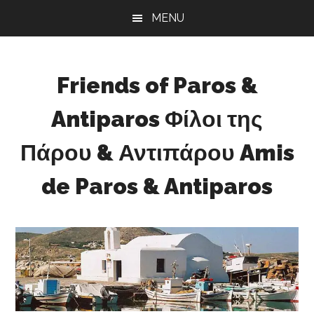
Skip
Skip
Skip
MENU
to
to
to
main
primary
footer
content
sidebar
Friends of Paros &
Antiparos Φίλοι της
Πάρου & Αντιπάρου Amis
de Paros & Antiparos
Sustainable
development
for
Paros
&
Antiparos