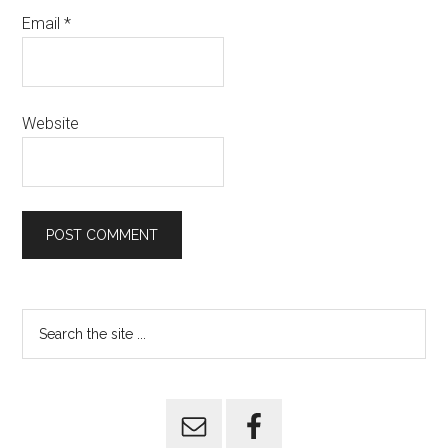
Email
*
Website
Primary
Search
the
Sidebar
site
...