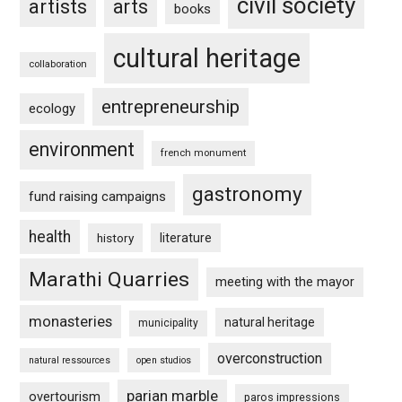
civil society
artists
arts
books
cultural heritage
collaboration
entrepreneurship
ecology
environment
french monument
gastronomy
fund raising campaigns
health
history
literature
Marathi Quarries
meeting with the mayor
monasteries
natural heritage
municipality
overconstruction
natural ressources
open studios
parian marble
overtourism
paros impressions