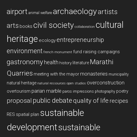
archaeology
airport
artists
animal welfare
cultural
civil society
arts
books
collaboration
heritage
entrepreneurship
ecology
environment
fund raising campaigns
french monument
gastronomy
Marathi
health
history
literature
Quarries
monasteries
meeting with the mayor
municipality
overconstruction
natural heritage
natural ressources
open studios
parian marble
overtourism
poetry
paros impressions
photography
public debate
proposal
quality of life
recipes
sustainable
RES
spatial plan
development
sustainable