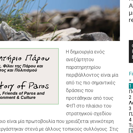
Α
μ
r
Η δημιουργία ενός
ανεξάρτητου
παρατηρητηρίου
F
περιβάλλοντος είναι μία
από τις πιο σημαντικές
δράσεις που
προτάθηκαν από τους
ΦτΠ στο πλαίσιο του
στρατηγικού σχεδίου
ιο είναι μία πρωτοβουλία που χρειάζεται γενικότερη
υνεργάστηκαν στενά με άλλους τοπικούς συλλόγους. Στις