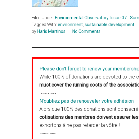
Filed Under:
Environmental Observatory
,
Issue 07 - Su
Tagged With:
environment
,
sustainable development
by
Haris Martinos
No Comments
Please don't forget to renew your membershi
While 100% of donations are devoted to the 
must cover the running costs of the associati
~~~~~
N'oubliez pas de renouveler votre adhésion
Alors que 100% des donations sont consacrées
cotisations des membres doivent assurer les 
exhortons à ne pas retarder la vôtre !
~~~~~