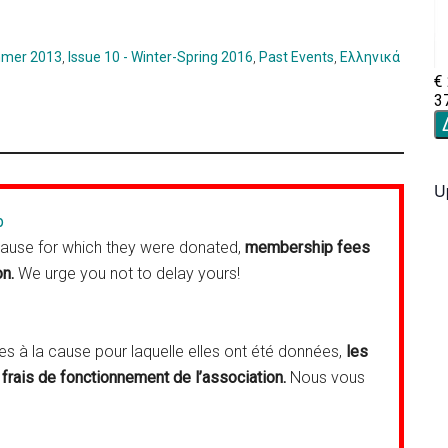
mmer 2013
,
Issue 10 - Winter-Spring 2016
,
Past Events
,
Ελληνικά
U
p
cause for which they were donated,
membership fees
on.
We urge you not to delay yours!
 à la cause pour laquelle elles ont été données,
les
frais de fonctionnement de l’association.
Nous vous