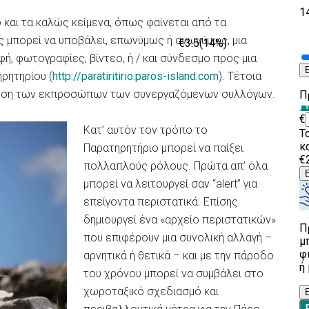
και τα καλώς κείμενα, όπως φαίνεται από τα
ς μπορεί να υποβάλει, επωνύμως ή ανωνύμως, μια
ή, φωτογραφίες, βίντεο, ή / και σύνδεσμο προς μια
ρητηρίου (
http://paratiritirio.paros-island.com
). Τέτοια
οίηση των εκπροσώπων των συνεργαζόμενων συλλόγων.
Κατ’ αυτόν τον τρόπο το
Παρατηρητήριο μπορεί να παίξει
πολλαπλούς ρόλους. Πρώτα απ’ όλα
μπορεί να λειτουργεί σαν “alert” για
επείγοντα περιστατικά. Επίσης
δημιουργεί ένα «αρχείο περιστατικών»
που επιφέρουν μια συνολική αλλαγή –
αρνητικά ή θετικά – και με την πάροδο
του χρόνου μπορεί να συμβάλει στο
χωροταξικό σχεδιασμό και