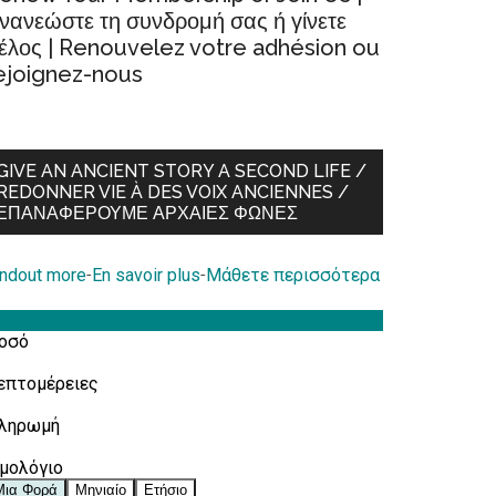
νανεώστε τη συνδρομή σας ή γίνετε
έλος | Renouvelez votre adhésion ou
ejoignez-nous
GIVE AN ANCIENT STORY A SECOND LIFE /
REDONNER VIE À DES VOIX ANCIENNES /
ΕΠΑΝΑΦΈΡΟΥΜΕ ΑΡΧΑΊΕΣ ΦΩΝΈΣ
indout more
-
En savoir plus
-
Μάθετε περισσότερα