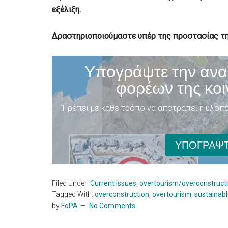
εξέλιξη.
Δραστηριοποιούμαστε υπέρ της προστασίας τη
Υπογράψτε την ανα
φορέων της κοι
“Πρέπει με κάθε τρόπο να αποτραπεί η υλοπο
ΥΠΟΓΡΑΨΤ
Filed Under:
Current Issues
,
overtourism/overconstruct
Tagged With:
overconstruction
,
overtourism
,
sustainab
by
FoPA
No Comments