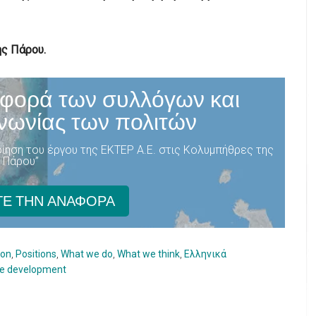
ς Πάρου.
φορά των συλλόγων και
νωνίας των πολιτών
ίηση του έργου της ΕΚΤΕΡ Α.Ε. στις Κολυμπήθρες της
Πάρου”
Ε ΤΗΝ ΑΝΑΦΟΡΑ
ion
,
Positions
,
What we do
,
What we think
,
Ελληνικά
le development