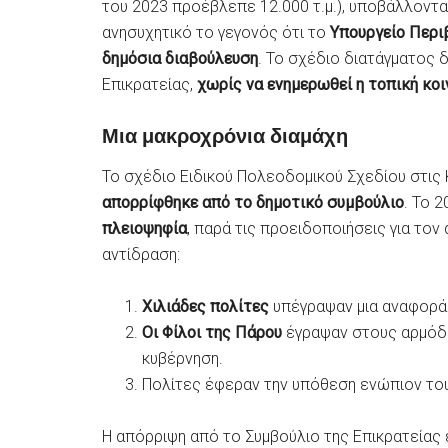
του 2023 προέβλεπε 12.000 τ.μ.), υποβάλλοντ
ανησυχητικό το γεγονός ότι το
Υπουργείο Περι
δημόσια διαβούλευση
. Το σχέδιο διατάγματος
Επικρατείας,
χωρίς να ενημερωθεί η τοπική κοι
Μια μακροχρόνια διαμάχη
Το σχέδιο Ειδικού Πολεοδομικού Σχεδίου στις
απορρίφθηκε από το δημοτικό συμβούλιο
. Το 
πλειοψηφία
, παρά τις προειδοποιήσεις για το
αντίδραση:
Χιλιάδες πολίτες
υπέγραψαν μια αναφορά
Οι Φίλοι της Πάρου
έγραψαν στους αρμόδι
κυβέρνηση.
Πολίτες έφεραν την υπόθεση ενώπιον το
Η απόρριψη από το Συμβούλιο της Επικρατείας 