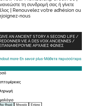
νανεώστε τη συνδρομή σας ή γίνετε
έλος | Renouvelez votre adhésion ou
ejoignez-nous
GIVE AN ANCIENT STORY A SECOND LIFE /
REDONNER VIE À DES VOIX ANCIENNES /
ΕΠΑΝΑΦΈΡΟΥΜΕ ΑΡΧΑΊΕΣ ΦΩΝΈΣ
indout more
-
En savoir plus
-
Μάθετε περισσότερα