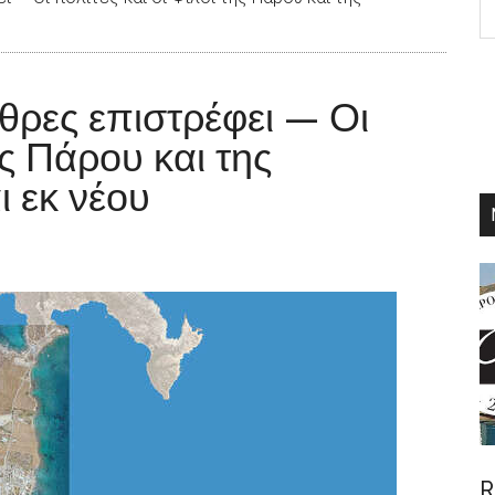
th
si
...
θρες επιστρέφει — Οι
ης Πάρου και της
ι εκ νέου
R