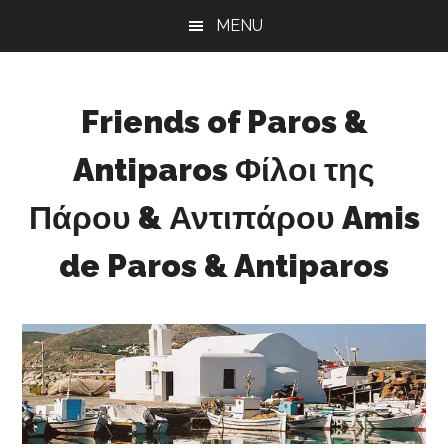
Skip
Skip
Skip
MENU
to
to
to
main
primary
footer
content
sidebar
Friends of Paros &
Antiparos Φίλοι της
Πάρου & Αντιπάρου Amis
de Paros & Antiparos
Sustainable
development
for
Paros
&
Antiparos