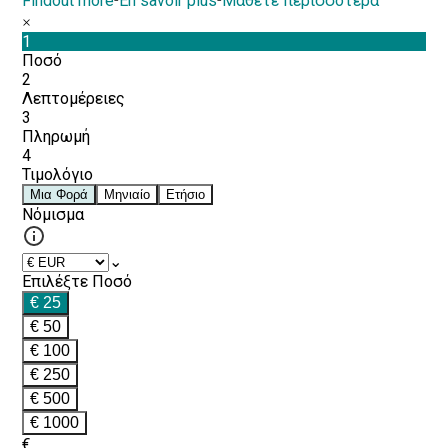
Findout more
-
En savoir plus
-
Μάθετε περισσότερα