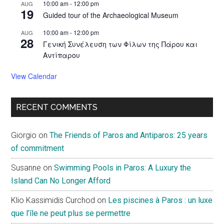
10:00 am
-
12:00 pm
AUG
19
Guided tour of the Archaeological Museum
10:00 am
-
12:00 pm
AUG
28
Γενική Συνέλευση των Φίλων της Πάρου και
Αντίπαρου
View Calendar
RECENT COMMENTS
Giorgio
on
The Friends of Paros and Antiparos: 25 years
of commitment
Susanne
on
Swimming Pools in Paros: A Luxury the
Island Can No Longer Afford
Klio Kassimidis Curchod
on
Les piscines à Paros : un luxe
que l’île ne peut plus se permettre