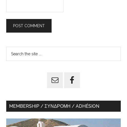
Primary
Search
the
Sidebar
site
...
MEMBERSHIP / ΣΥΝΔΡΟΜΉ / ADHÉSION