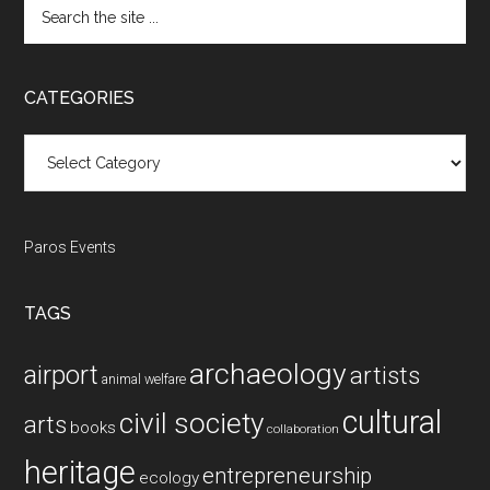
Search
the
site
...
CATEGORIES
Categories
Paros Events
TAGS
archaeology
airport
artists
animal welfare
cultural
civil society
arts
books
collaboration
heritage
entrepreneurship
ecology