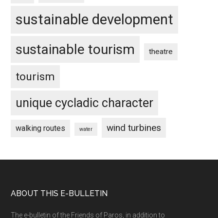
sustainable development
sustainable tourism
theatre
tourism
unique cycladic character
wind turbines
walking routes
water
Footer
ABOUT THIS E-BULLETIN
The e-bulletin of the Friends of Paros, in addition to