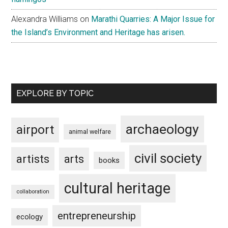
Alexandra Williams
on
Marathi Quarries: A Major Issue for
the Island’s Environment and Heritage has arisen.
EXPLORE BY TOPIC
archaeology
airport
animal welfare
civil society
artists
arts
books
cultural heritage
collaboration
entrepreneurship
ecology