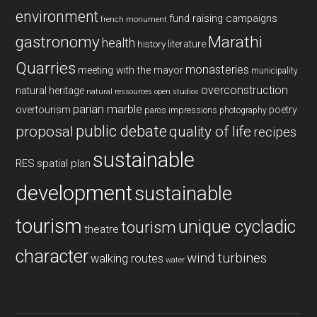
environment
fund raising campaigns
french monument
gastronomy
Marathi
health
history
literature
Quarries
monasteries
meeting with the mayor
municipality
overconstruction
natural heritage
natural ressources
open studios
parian marble
overtourism
poetry
paros impressions
photography
public debate
proposal
quality of life
recipes
sustainable
RES
spatial plan
development
sustainable
tourism
unique cycladic
tourism
theatre
character
wind turbines
walking routes
water