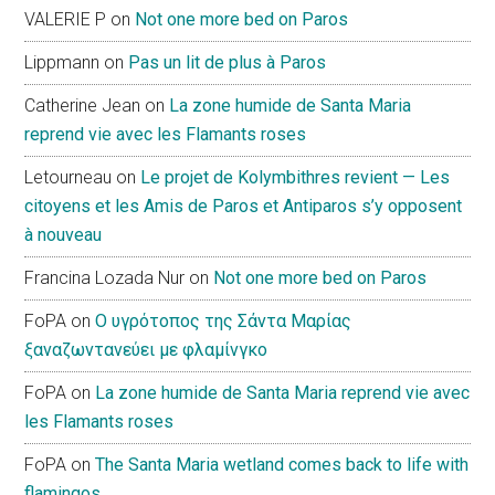
VALERIE P
on
Not one more bed on Paros
Lippmann
on
Pas un lit de plus à Paros
Catherine Jean
on
La zone humide de Santa Maria
reprend vie avec les Flamants roses
Letourneau
on
Le projet de Kolymbithres revient — Les
citoyens et les Amis de Paros et Antiparos s’y opposent
à nouveau
Francina Lozada Nur
on
Not one more bed on Paros
FoPA
on
Ο υγρότοπος της Σάντα Μαρίας
ξαναζωντανεύει με φλαμίνγκο
FoPA
on
La zone humide de Santa Maria reprend vie avec
les Flamants roses
FoPA
on
The Santa Maria wetland comes back to life with
flamingos