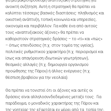
γιά μιά μακροπρόθεσμη αναπτυξιακή στρατηγική γιά
ανοικτή συζήτηση. Αυτή η στρατηγική θα πρέπει να
καλύπτει τέσσερις βασικές διαστάσεις: πληθυσμός και
οικιστική ανάπτυξη, τοπική κοινωνία και υπηρεσίες,
οικονομία και περιβάλλον. Για κάθε ένα από αυτούς
τους «αναπτυξιακούς άξονες» θα πρέπει να
καθοριστούν στρατηγικές δράσεις – το «τί» και «πώς»
– όπως επενδύσεις (π.χ. στον τομέα της υγείας),
πολιτικές ρυθμιστικού χαρακτήρα (π.χ. περιορισμοί και
ίσως και απαγόρευση ιδιωτικών γεωτρήσεων),
θεσμικές αλλαγές (π.χ. δημιουργία οργανισμού
προώθησης της Πάρου) ή άλλες ενέργειες (π.χ.
θέσπιση βραβείου για την νεολαία).
Θα πρέπει να τονιστεί ότι οι άξονες και αυτές οι
δράσεις είναι αλληλοσυνδεδεμένες μεταξύ τους. Για
παράδειγμα, ο μοναδικός χαρακτήρας της Πάρου και
της γοητείας της εξαρτάται εν μέρει από τα τοπία της,