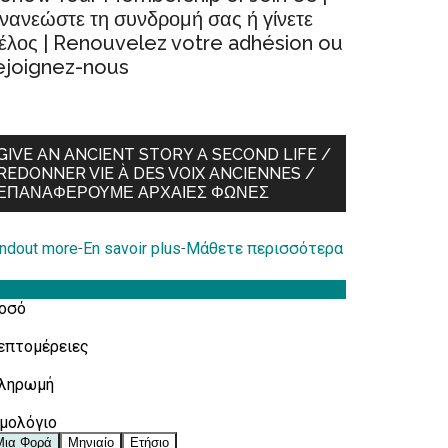
νανεώστε τη συνδρομή σας ή γίνετε
έλος | Renouvelez votre adhésion ou
ejoignez-nous
GIVE AN ANCIENT STORY A SECOND LIFE /
REDONNER VIE À DES VOIX ANCIENNES /
ΕΠΑΝΑΦΈΡΟΥΜΕ ΑΡΧΑΊΕΣ ΦΩΝΈΣ
indout more
-
En savoir plus
-
Μάθετε περισσότερα