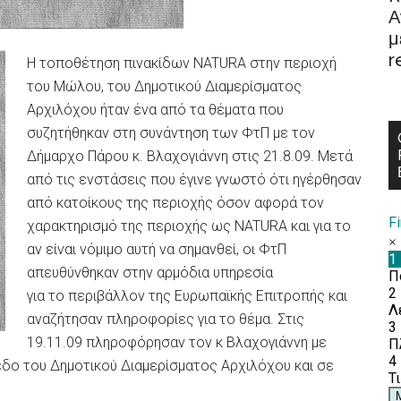
Α
μ
r
Η τοποθέτηση πινακίδων NATURA στην περιοχή
του Μώλου, του Δημοτικού Διαμερίσματος
Αρχιλόχου ήταν ένα από τα θέματα που
συζητήθηκαν στη συνάντηση των ΦτΠ με τον
Δήμαρχο Πάρου κ. Βλαχογιάννη στις 21.8.09. Μετά
από τις ενστάσεις που έγινε γνωστό ότι ηγέρθησαν
από κατοίκους της περιοχής όσον αφορά τον
F
χαρακτηρισμό της περιοχής ως NATURA και για το
αν είναι νόμιμο αυτή να σημανθεί, οι ΦτΠ
απευθύνθηκαν στην αρμόδια υπηρεσία
για το περιβάλλον της Ευρωπαϊκής Επιτροπής και
αναζήτησαν πληροφορίες για το θέμα. Στις
19.11.09 πληροφόρησαν τον κ Βλαχογιάννη με
εδο του Δημοτικού Διαμερίσματος Αρχιλόχου και σε