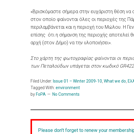
«Βρισκόμαστε σήμερα στην ευχάριστη θέση να 
στον οποίο φαίνονται όλες οι περιοχές της Π
περιλαμβάνεται και η περιοχή του Μώλου. Η Γε
επίσης ότι η σήμανση της περιοχής αποτελεί θ
αρχή (στον Δήμο) να την υλοποιήσει».
Στο χάρτη της φωτογραφίας φαίνονται οι περ
των Πεταλούδων υπάγεται στον κωδικό GR4220
Filed Under:
Issue 01 – Winter 2009-10
,
What we do
,
Ελ
Tagged With:
environment
by
FoPA
No Comments
Please don't forget to renew your membershi