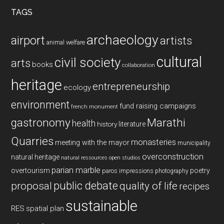
TAGS
archaeology
airport
artists
animal welfare
cultural
civil society
arts
books
collaboration
heritage
entrepreneurship
ecology
environment
fund raising campaigns
french monument
gastronomy
Marathi
health
history
literature
Quarries
monasteries
meeting with the mayor
municipality
overconstruction
natural heritage
natural ressources
open studios
parian marble
overtourism
poetry
paros impressions
photography
public debate
proposal
quality of life
recipes
sustainable
RES
spatial plan