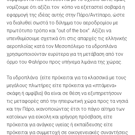
νομίζουμε ότι αξίζει τον κόπο να εξεταστεί σοβαρά η
εφαρμογή της ιδέας αυτής στην Πάρο/Αντίπαρο, ώστε
να διαλυθεί σωστά το δίλημμα του αεροδρομίου με
πρωτότυπο τρόπο και “out of the box”. Αξίζει να
υπενθυμίσουμε σχετικά ότι στις απαρχές τις ελληνικής
αεροπλοΐας κατά τον Μεσοπόλεμο τα υδροπλάνα
χρησιμοποιούνταν ευρύτερα για τη μετάβαση από τον
όρμο του Φαλήρου προς υπήνεμα λιμάνια της χώρας.
Τα υδροπλάνα (είτε πρόκειται για τα κλασσικά με τους
μεγάλους πλωτήρες είτε πρόκειται για «ιπτάμενα»
σκάφη ή αμφίβια) θα είναι σε θέση να εξυπηρετήσουν
τις μεταφορές από την ηπειρωτική χώρα προς τα νησιά
και την Πάρο, ικανοποιώντας έτσι το πάγιο αίτημα των
κατοίκων για εύκολη και γρήγορη πρόσβαση, είτε
πρόκειται για ανάγκες υγείας ή εκπαίδευσης είτε
πρόκειται για συμμετοχή σε οικογενειακές συναντήσεις