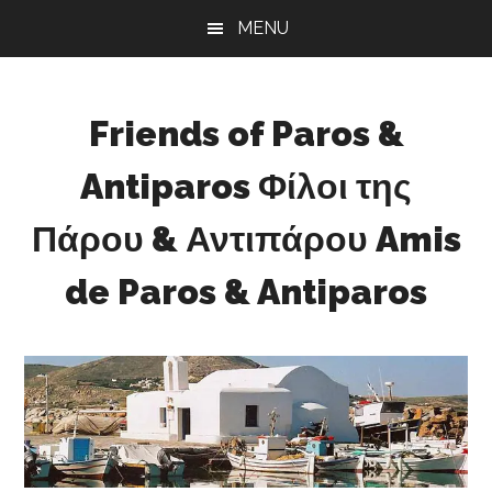
Skip
Skip
Skip
MENU
to
to
to
main
primary
footer
content
sidebar
Friends of Paros &
Antiparos Φίλοι της
Πάρου & Αντιπάρου Amis
de Paros & Antiparos
Sustainable
development
for
Paros
&
Antiparos