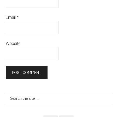
Email
*
Website
Primary
Search
the
Sidebar
site
...