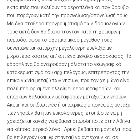
εκπομπές που εκλύουν τα αεροπλάνα και τον θόρυβο
που παράγουν κατά την προσγείωση/απογείωσή τους.
Με ένα σταθερό προγραμματισμό των δρομολογίων
τους αυτά δεν θα διακόπτονταν κατά τη χειμερινή
περίοδο, αφού το σχετικά μικρό μέγεθός τους
συνεπάγεται καταρχήν μεγαλύτερη ευελιξία με
μικρότερο κόστος απ’ ό,τι ένα μεγάλο αεροσκάφος. Τα
υδροπλάνα θα αναιρούσαν μάλιστα το γεωγραφικό
κατακερματισμό του αρχιπελάγους, επιτρέποντας την
επικοινωνία μεταξύ των νησιών, που τον χειμώνα είναι
πολύ περιορισμένη ελλείψει αερομεταφορών και
επαρκών θαλασσίων μεταφορών μεταξύ των νησιών.
Ακόμη και οι ιδιωτικές ή οι ιατρικές επισκέψεις μεταξύ
των νησιών θα ήταν ευκολότερες, έτσι ώστε να μη
χρειάζεται κανείς να φθάσει οπωσδήποτε στην Αθήνα
για κάποιο ιατρικό λόγο. Αρκεί βέβαια τα μοντέλα που
θα επιλεγούν (και υφίστανται) να αντέχουν και σε