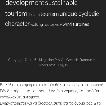
development
sustainable
tourism
unique cycladic
tourism
theatre
character
wind turbines
walking routes
water
Copyright © 2026 ·
Magazine Pro
On
Genesis Framework
·
WordPress
·
Log in
Επιλέξτε το νόμισμα στο οποίο θέλετε να κάνετε τη δωρεά
Εάν διαφέρει από το προεπιλεγμένο νόμισμα, το ποσό θα
ανταλλαχθεί αυτόματα.
Ενεργοποιήστε για να διασφαλίσετε ότι το όνομά σας & το