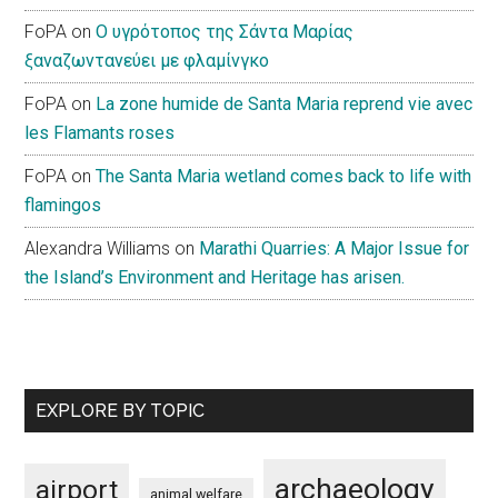
FoPA
on
Ο υγρότοπος της Σάντα Μαρίας
ξαναζωντανεύει με φλαμίνγκο
FoPA
on
La zone humide de Santa Maria reprend vie avec
les Flamants roses
FoPA
on
The Santa Maria wetland comes back to life with
flamingos
Alexandra Williams
on
Marathi Quarries: A Major Issue for
the Island’s Environment and Heritage has arisen.
EXPLORE BY TOPIC
archaeology
airport
animal welfare