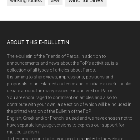
wind turbines
walking routes
water
Footer
ABOUT THIS E-BULLETIN
The e-bulletin of the Friends of Paros, in addition to
announcements and news about the FoP’s activities, is a
collection of all-types of articles about Paros.
It is aiming to share views, impressions, positions and
proposals to an enlarged audience and to initiate a useful public
debate around the many issues encountered on Paros.
You are encouraged to comment on articles and also to
contribute with your own, a selection of which will be included in
the printed version of the Bulletin of the FoP.
English, Greek and/or French is used and we have chosen not to
have separate language versions to express our support for
multiculturalism.
To become a contributor you need to
register
to the website.