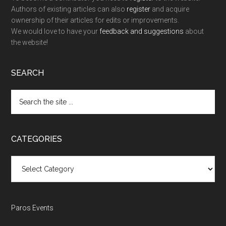
Authors of existing articles can also
register
and acquire
ownership of their articles for edits or improvements.
We would love to have your
feedback and suggestions
about
the website!
SEARCH
Search
the
site
...
CATEGORIES
Categories
Paros Events