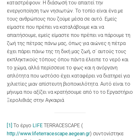
καταστρέφουν. Η διάσωσή του απαιτεί την
ενεργοποίηση των νησιωτών. Το τοπίο είναι ένα με
τους ανθρώπους που ζούμε μέσα σε αυτό. Εμείς
είμαστε που πρέπει να καταλάβουμε και να
απαιτήσουμε, εμείς είμαστε που πρέπει να πάρουμε τη
ζωή της πέτρας πάνω μας, όπως για αιώνες η πέτρα
έχει πάρει πάνω της τη δική μας ζωή, σ΄ αυτούς τους
εκπληκτικούς τόπους όπου πάντα έλειπε το νερό και
το χώμα, αλλά περίσσευε το φως και η ανόργανη
απλότητα που ωστόσο έχει καταφέρει να διατηρεί για
χιλιετίες μιαν απίστευτη βιοποικιλότητα. Αυτό είναι το
μήνυμα που αξίζει να κρατήσουμε από το το Εργαστήριο
Ξερολιθιάς στην Αγκαιριά
[1]
Το έργο
LIFE
TERRACESCAPE (
http://www.lifeterracescape.aegean.gr
) συντονίστηκε