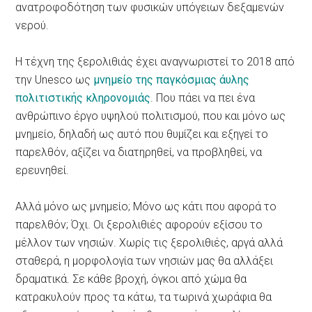
ανατροφοδότηση των φυσικών υπόγειων δεξαμενών
νερού.
Η τέχνη της ξερολιθιάς έχει αναγνωριστεί το 2018 από
την Unesco ως
μνημείο της παγκόσμιας άυλης
πολιτιστικής κληρονομιάς
. Που πάει να πει ένα
ανθρώπινο έργο υψηλού πολιτισμού, που και μόνο ως
μνημείο, δηλαδή ως αυτό που θυμίζει και εξηγεί το
παρελθόν, αξίζει να διατηρηθεί, να προβληθεί, να
ερευνηθεί.
Αλλά μόνο ως μνημείο; Μόνο ως κάτι που αφορά το
παρελθόν; Όχι. Οι ξερολιθιές αφορούν εξίσου το
μέλλον των νησιών. Χωρίς τις ξερολιθιές, αργά αλλά
σταθερά, η μορφολογία των νησιών μας θα αλλάξει
δραματικά. Σε κάθε βροχή, όγκοι από χώμα θα
κατρακυλούν προς τα κάτω, τα τωρινά χωράφια θα