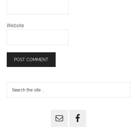
Website
Primary
Search
the
Sidebar
site
...