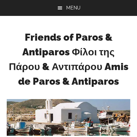
Skip
Skip
Skip
MENU
to
to
to
main
primary
footer
content
sidebar
Friends of Paros &
Antiparos Φίλοι της
Πάρου & Αντιπάρου Amis
de Paros & Antiparos
Sustainable
development
for
Paros
&
Antiparos