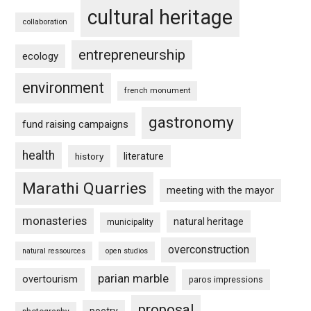
cultural heritage
collaboration
entrepreneurship
ecology
environment
french monument
gastronomy
fund raising campaigns
health
history
literature
Marathi Quarries
meeting with the mayor
monasteries
natural heritage
municipality
overconstruction
natural ressources
open studios
parian marble
overtourism
paros impressions
proposal
poetry