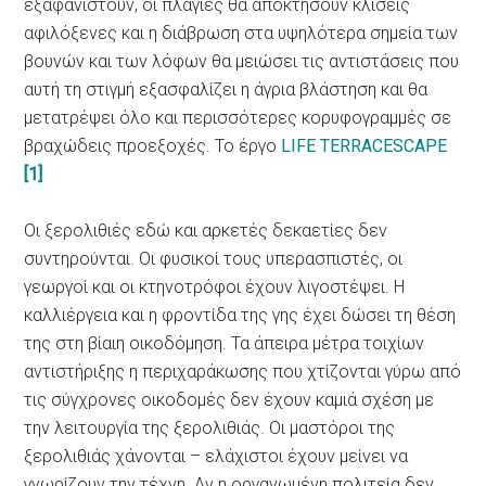
εξαφανιστούν, οι πλαγιές θα αποκτήσουν κλίσεις
αφιλόξενες και η διάβρωση στα υψηλότερα σημεία των
βουνών και των λόφων θα μειώσει τις αντιστάσεις που
αυτή τη στιγμή εξασφαλίζει η άγρια βλάστηση και θα
μετατρέψει όλο και περισσότερες κορυφογραμμές σε
βραχώδεις προεξοχές. Το έργο
LIFE TERRACESCAPE
[1]
Οι ξερολιθιές εδώ και αρκετές δεκαετίες δεν
συντηρούνται. Οι φυσικοί τους υπερασπιστές, οι
γεωργοί και οι κτηνοτρόφοι έχουν λιγοστέψει. Η
καλλιέργεια και η φροντίδα της γης έχει δώσει τη θέση
της στη βίαιη οικοδόμηση. Τα άπειρα μέτρα τοιχίων
αντιστήριξης η περιχαράκωσης που χτίζονται γύρω από
τις σύγχρονες οικοδομές δεν έχουν καμιά σχέση με
την λειτουργία της ξερολιθιάς. Οι μαστόροι της
ξερολιθιάς χάνονται – ελάχιστοι έχουν μείνει να
γνωρίζουν την τέχνη. Αν η οργανωμένη πολιτεία δεν