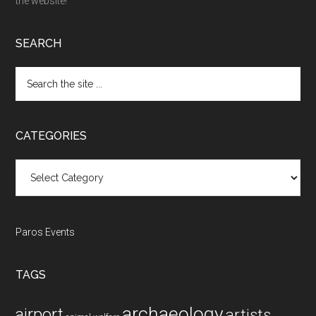
the website!
SEARCH
Search
the
site
...
CATEGORIES
Categories
Paros Events
TAGS
archaeology
airport
artists