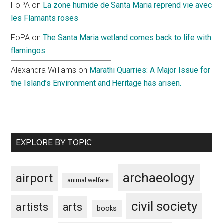
FoPA
on
La zone humide de Santa Maria reprend vie avec
les Flamants roses
FoPA
on
The Santa Maria wetland comes back to life with
flamingos
Alexandra Williams
on
Marathi Quarries: A Major Issue for
the Island’s Environment and Heritage has arisen.
EXPLORE BY TOPIC
archaeology
airport
animal welfare
civil society
artists
arts
books