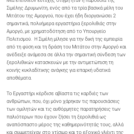
Μια επιπλέον ευτυχής στιγμή ήταν η παρουσία της
Σιμέλης Δρυμωνίτη, ενός από τα τρία βασικά μέλη του
Μιτάτου της Αμοργού, που έχει ήδη διοργανώσει 2
σημαντικά, πολυήμερα εργαστήρια ξερολιθιάς στην
Αμοργό, με χρηματοδότηση από το Υπουργείο
Πολιτισμού. Η Σιμέλη μίλησε για την δική της εμπειρία
από τη φύση και τη δράση του Μιτάτου στην Αμοργό και
ανέδειξε ανάμεσα σε άλλα την σημαντική σύνδεση των
ξερολιθικών κατασκευών με την αντιμετώπιση τη
κοινής κυκλαδίτικης ανάγκης για επαρκή υδατικά
αποθέματα.
Το Εργαστήρι κέρδισε αβίαστα τις καρδιές των
ανθρώπων, που, όχι μόνο χάρηκαν τις παρουσιάσεις
των ομιλητών και τις αυθόρμητες παρατηρήσεις των
παλιότερων που έχουν ζήσει τη ξερολιθιά ως
αναπόσπαστο μέρος της καθημερινότητάς τους, αλλά
και συμμετείχαν στο χτίσιμο και το εξοχικό γλέντι της