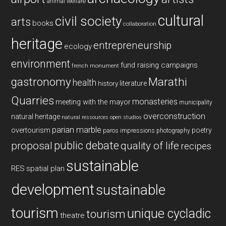
animal welfare
cultural
civil society
arts
books
collaboration
heritage
entrepreneurship
ecology
environment
fund raising campaigns
french monument
gastronomy
Marathi
health
history
literature
Quarries
monasteries
meeting with the mayor
municipality
overconstruction
natural heritage
natural ressources
open studios
parian marble
overtourism
poetry
paros impressions
photography
public debate
proposal
quality of life
recipes
sustainable
RES
spatial plan
development
sustainable
tourism
unique cycladic
tourism
theatre