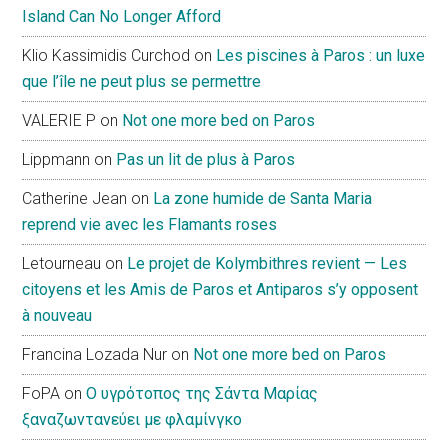
Island Can No Longer Afford
Klio Kassimidis Curchod
on
Les piscines à Paros : un luxe
que l’île ne peut plus se permettre
VALERIE P
on
Not one more bed on Paros
Lippmann
on
Pas un lit de plus à Paros
Catherine Jean
on
La zone humide de Santa Maria
reprend vie avec les Flamants roses
Letourneau
on
Le projet de Kolymbithres revient — Les
citoyens et les Amis de Paros et Antiparos s’y opposent
à nouveau
Francina Lozada Nur
on
Not one more bed on Paros
FoPA
on
Ο υγρότοπος της Σάντα Μαρίας
ξαναζωντανεύει με φλαμίνγκο