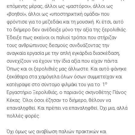
επόμενης μέρας, άλλοι ως «μαστόροι», άλλοι ως
«βοηθοί», άλλοι ως «υποστηρικτική ομάδα» που
φρόντισε για το μεζεδάκι και τη μουσική. Κι έτσι, αυτό
το διήμερο δεν ανέδειξε μόνο την αξία της ξερολιθιάς.
Έδειξε πως εκείνοι οι παλιοί τρόποι που στήριζαν
τους ανθρώπινους δεσμούς συνδυάζοντας την
αναγκαία εργασία με την απλή εγκάρδια διασκέδαση,
συνεχίζουν να έχουν την ίδια αξία που είχαν πάντα.
Όπως και οι ξερολιθιές μας άλλωστε. Και αυτό φάνηκε
ξεκάθαρα στα χαμόγελα όλων όσων συμμετείχαν και
ο
κατέγραψε στο σύντομο φιλμάκι του για το 1
Εργαστήριο Ξερολιθιάς, ο παριανός σκηνοθέτης Πάνος
Κέκας. Όλοι όσοι έζησαν το διήμερο, θέλουν να
επαναληφθεί. Και πρέπει να επαναληφθεί. Όχι μια, αλλά
πολλές φορές.
Όχι όμως ως αναβίωση παλιών πρακτικών και