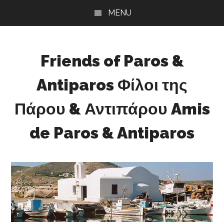
Skip
Skip
Skip
MENU
to
to
to
main
primary
footer
content
sidebar
Friends of Paros &
Antiparos Φίλοι της
Πάρου & Αντιπάρου Amis
de Paros & Antiparos
Sustainable
development
for
Paros
&
Antiparos