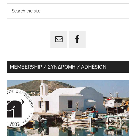
Primary
Search
the
Sidebar
site
...
MEMBERSHIP / ΣΥΝΔΡΟΜΉ / ADHÉSION