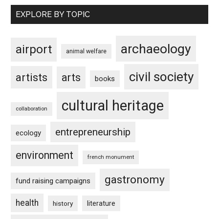
EXPLORE BY TOPIC
archaeology
airport
animal welfare
civil society
artists
arts
books
cultural heritage
collaboration
entrepreneurship
ecology
environment
french monument
gastronomy
fund raising campaigns
health
history
literature