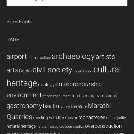
Paros Events
TAGS
archaeology
airport
artists
animal welfare
cultural
civil society
arts
books
collaboration
heritage
entrepreneurship
ecology
environment
fund raising campaigns
french monument
gastronomy
Marathi
health
history
literature
Quarries
monasteries
meeting with the mayor
municipality
overconstruction
natural heritage
natural ressources
open studios
parian marble