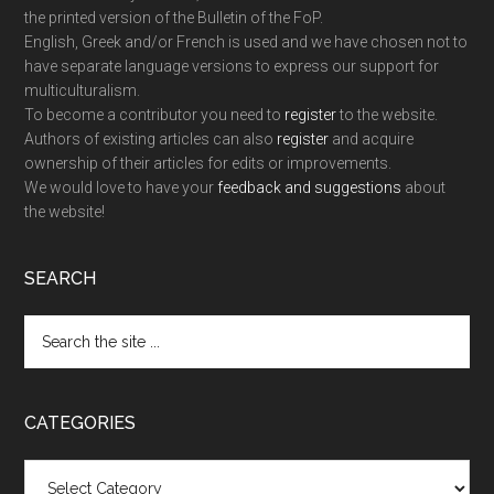
the printed version of the Bulletin of the FoP.
English, Greek and/or French is used and we have chosen not to
have separate language versions to express our support for
multiculturalism.
To become a contributor you need to
register
to the website.
Authors of existing articles can also
register
and acquire
ownership of their articles for edits or improvements.
We would love to have your
feedback and suggestions
about
the website!
SEARCH
Search
the
site
...
CATEGORIES
Categories