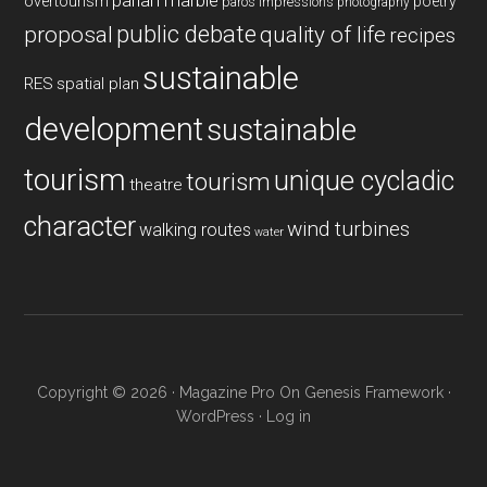
overtourism
poetry
paros impressions
photography
public debate
proposal
quality of life
recipes
sustainable
RES
spatial plan
development
sustainable
tourism
unique cycladic
tourism
theatre
character
wind turbines
walking routes
water
Copyright © 2026 ·
Magazine Pro
On
Genesis Framework
·
WordPress
·
Log in