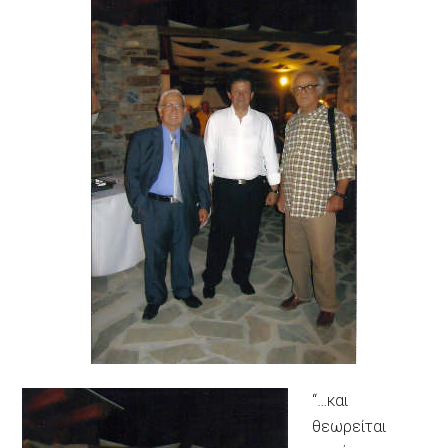
“…και
θεωρείται