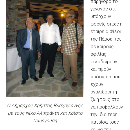
παρήγορο το
γεγονός ότι
υπάρχουν
φορείς όπως η
εταιρεία Φίλοι
της Πάρου που
σε καιρούς
αφιλίας
φιλοδωρούν
και τιμούν
πρόσωπα που
έχουν
αναλώσει τη
ζωή τους στο
Ο Δήμαρχος Χρήστος Βλαχογιάννης
να προβάλλουν
με τους Νίκο Αλιπράντη και Χρίστο
την ιδιαίτερη
Γεωργούση
πατρίδα τους
και να την