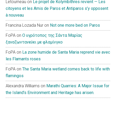
Letourneau
on
Le projet de Kolymbithres revient — Les
citoyens et les Amis de Paros et Antiparos s’y opposent
à nouveau
Francina Lozada Nur
on
Not one more bed on Paros
FoPA
on
Ο υγρότοπος της Σάντα Μαρίας
ξαναζωντανεύει με φλαμίνγκο
FoPA
on
La zone humide de Santa Maria reprend vie avec
les Flamants roses
FoPA
on
The Santa Maria wetland comes back to life with
flamingos
Alexandra Williams
on
Marathi Quarries: A Major Issue for
the Island’s Environment and Heritage has arisen.