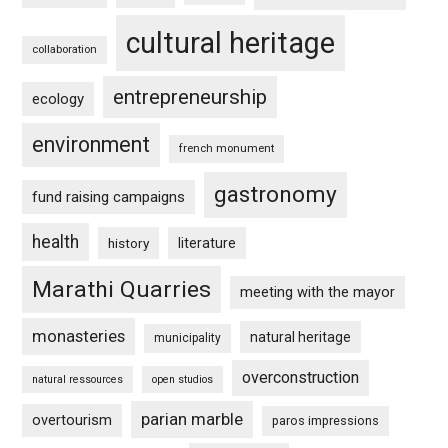
cultural heritage
collaboration
entrepreneurship
ecology
environment
french monument
gastronomy
fund raising campaigns
health
history
literature
Marathi Quarries
meeting with the mayor
monasteries
natural heritage
municipality
overconstruction
natural ressources
open studios
parian marble
overtourism
paros impressions