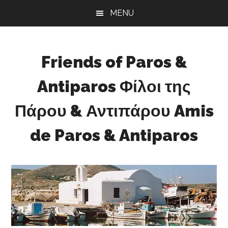
Skip
Skip
Skip
MENU
to
to
to
main
primary
footer
content
sidebar
Friends of Paros &
Antiparos Φίλοι της
Πάρου & Αντιπάρου Amis
de Paros & Antiparos
Sustainable
development
for
Paros
&
Antiparos