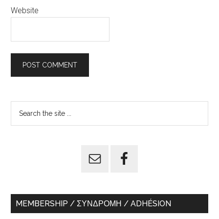
Website
Primary
Search
the
Sidebar
site
...
MEMBERSHIP / ΣΥΝΔΡΟΜΉ / ADHÉSION