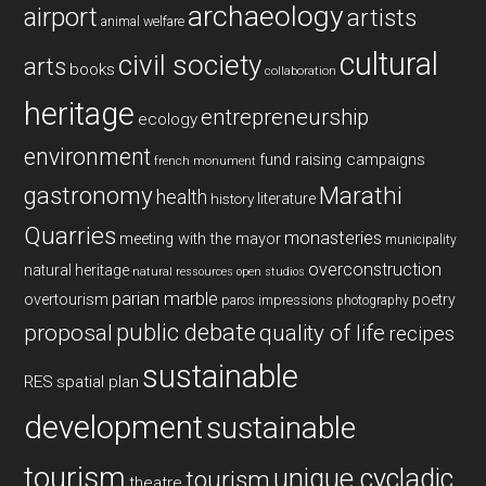
archaeology
airport
artists
animal welfare
cultural
civil society
arts
books
collaboration
heritage
entrepreneurship
ecology
environment
fund raising campaigns
french monument
gastronomy
Marathi
health
history
literature
Quarries
monasteries
meeting with the mayor
municipality
overconstruction
natural heritage
natural ressources
open studios
parian marble
overtourism
poetry
paros impressions
photography
public debate
proposal
quality of life
recipes
sustainable
RES
spatial plan
development
sustainable
tourism
unique cycladic
tourism
theatre