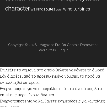
character
wind turbines
walking routes
water
Copyright © 2026 ·
Magazine Pro
On
Genesis Framework
·
WordPress
·
Log in
Επιλέξτε το νόμισμα στο οποίο θέλετε να κάνετε τη δωρεά
Εάν διαφέρει από το προεπιλεγμένο νόμισμα, το ποσό θα
ανταλλαχθεί αυτόματα.
Ενεργοποιήστε για να διασφαλίσετε ότι το όνομά σας & το
email σας παραμένουν ιδιωτικά
Ενεργοποιήστε για να λαμβάνετε ενημερώσεις για καμπάνιες