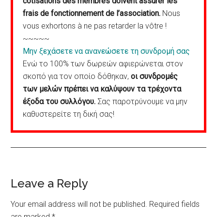
cotisations des membres doivent assurer les
frais de fonctionnement de l’association.
Nous
vous exhortons à ne pas retarder la vôtre !
~~~~~
Μην ξεχάσετε να ανανεώσετε τη συνδρομή σας
Ενώ το 100% των δωρεών αφιερώνεται στον
σκοπό για τον οποίο δόθηκαν,
οι συνδρομές
των μελών πρέπει να καλύψουν τα τρέχοντα
έξοδα του συλλόγου.
Σας παροτρύνουμε να μην
καθυστερείτε τη δική σας!
Reader
Leave a Reply
Interactions
Your email address will not be published.
Required fields
are marked
*