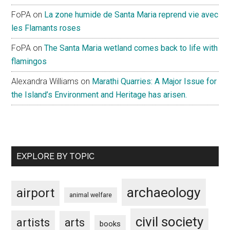
FoPA
on
La zone humide de Santa Maria reprend vie avec
les Flamants roses
FoPA
on
The Santa Maria wetland comes back to life with
flamingos
Alexandra Williams
on
Marathi Quarries: A Major Issue for
the Island’s Environment and Heritage has arisen.
EXPLORE BY TOPIC
archaeology
airport
animal welfare
civil society
artists
arts
books