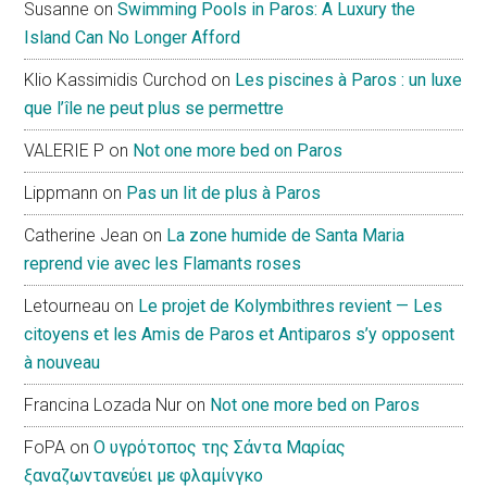
Susanne
on
Swimming Pools in Paros: A Luxury the
Island Can No Longer Afford
Klio Kassimidis Curchod
on
Les piscines à Paros : un luxe
que l’île ne peut plus se permettre
VALERIE P
on
Not one more bed on Paros
Lippmann
on
Pas un lit de plus à Paros
Catherine Jean
on
La zone humide de Santa Maria
reprend vie avec les Flamants roses
Letourneau
on
Le projet de Kolymbithres revient — Les
citoyens et les Amis de Paros et Antiparos s’y opposent
à nouveau
Francina Lozada Nur
on
Not one more bed on Paros
FoPA
on
Ο υγρότοπος της Σάντα Μαρίας
ξαναζωντανεύει με φλαμίνγκο