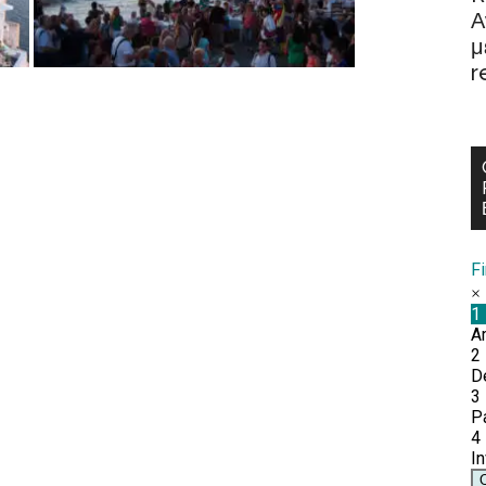
Α
μ
r
F