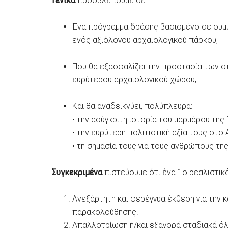
Γενικά
προσβλέπουμε σε:
Ένα πρόγραμμα δράσης βασισμένο σε συμμ
ενός αξιόλογου αρχαιολογικού πάρκου,
Που θα εξασφαλίζει την προστασία των σ
ευρύτερου αρχαιολογικού χώρου,
Και θα αναδεικνύει, πολύπλευρα:
• την ασύγκριτη ιστορία του μαρμάρου της
• την ευρύτερη πολιτιστική αξία τους στο 
• τη σημασία τους για τους ανθρώπους τη
Συγκεκριμένα
πιστεύουμε ότι ένα 1ο ρεαλιστι
Ανεξάρτητη και φερέγγυα έκθεση για την 
παρακολούθησης.
Απαλλοτρίωση ή/και εξαγορά σταδιακά όλ