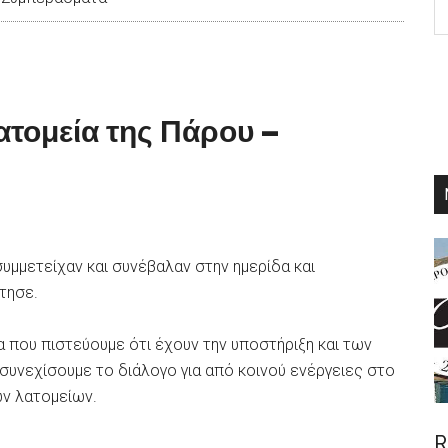
th
si
...
ατομεία της Πάρου –
υμμετείχαν και συνέβαλαν στην ημερίδα και
τησε.
α που πιστεύουμε ότι έχουν την υποστήριξη και των
συνεχίσουμε το διάλογο για από κοινού ενέργειες στο
ων λατομείων.
R