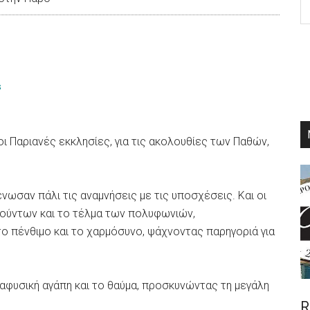
th
si
...
s
ι Παριανές εκκλησίες, για τις ακολουθίες των Παθών,
 ένωσαν πάλι τις αναμνήσεις με τις υποσχέσεις. Και οι
νούντων και το τέλμα των πολυφωνιών,
ο πένθιμο και το χαρμόσυνο, ψάχνοντας παρηγοριά για
αφυσική αγάπη και το θαύμα, προσκυνώντας τη μεγάλη
R