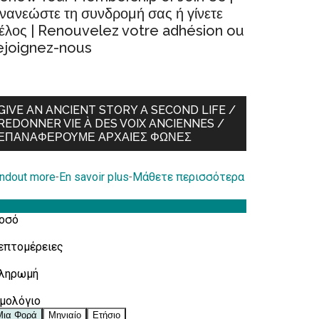
νανεώστε τη συνδρομή σας ή γίνετε
έλος | Renouvelez votre adhésion ou
ejoignez-nous
GIVE AN ANCIENT STORY A SECOND LIFE /
REDONNER VIE À DES VOIX ANCIENNES /
ΕΠΑΝΑΦΈΡΟΥΜΕ ΑΡΧΑΊΕΣ ΦΩΝΈΣ
indout more
-
En savoir plus
-
Μάθετε περισσότερα