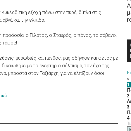
Α
μ
ην Κυκλαδίτικη εξοχή πάνω στην πυρά, δίπλα στις
r
α αβγά και την ελπίδα.
η προδοσία, ο Πιλάτος, ο Σταυρός, ο πόνος, το σάβανο,
ς τάφος!
γεύσεις, μυρωδιές και πένθος, μας οδήγησε και φέτος με
 δικαιώθηκε με το εγερτήριο σάλπισμα, τον ήχο της
F
νά, μπροστά στον Ταξιάρχη, για να ελπίζουν όσοι
νικά