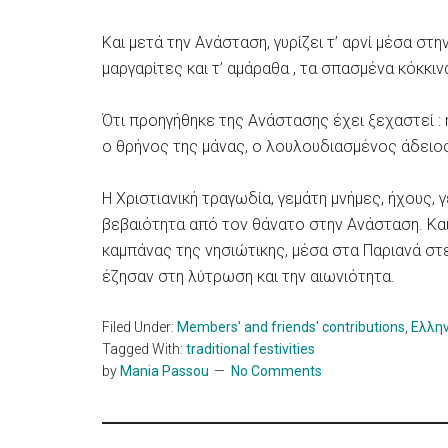
Και μετά την Ανάσταση, γυρίζει τ’ αρνί μέσα στ
μαργαρίτες και τ’ αμάραθα , τα σπασμένα κόκκιν
Ότι προηγήθηκε της Ανάστασης έχει ξεχαστεί : 
ο θρήνος της μάνας, ο λουλουδιασμένος άδειο
Η Χριστιανική τραγωδία, γεμάτη μνήμες, ήχους, 
βεβαιότητα από τον θάνατο στην Ανάσταση. Και
καμπάνας της νησιώτικης, μέσα στα Παριανά στε
έζησαν στη λύτρωση και την αιωνιότητα.
Filed Under:
Members' and friends' contributions
,
Ελλη
Tagged With:
traditional festivities
by
Mania Passou
No Comments