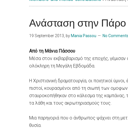
Islands
Ανάσταση στην Πάρο
19 September 2013
, by
Mania Passou
No Comment
Από τη Μάνια Πάσσου
Μέσα στον εκβαρβαρισμό της εποχής, γέμισαν ο
ολόκληρη τη Μεγάλη Εβδομάδα.
Η Χριστιανική δραματουργία, οι ποιητικοί ύμνοι,
πιστοί, κουρασμένοι από τη σιωπή των ομοφω
σταυροκοπήθηκαν στο κάλεσμα της καμπάνας, τ
τα λάθη και τους ακρωτηριασμούς τους.
Μια παρηγοριά που ο άνθρωπος ψάχνει στη μετ
θυσία.