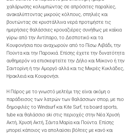
χαλάρωσης κολυμπώντας σε απρόσιτες παραλίες,
ανακαλύπτοντας μικρούς κόλπους, σπηλιές και
βουτώντας σε κρυστάλλινα νερά προτιμήστε τις
ημερήσιες θαλάσσιες κρουαζιέρες συνήθως με καΐκια
γύρω από την Αντίπαρο, το Δεσποτικό και τα
Κουφονήσια που αναχωρούν από το Πίσω Λιβάδι, την
Πούντα και την Παροικιά. Επίσης έχετε την δυνατότητα
αυθημερόν να επισκεφτείτε την Δήλο και Μύκονο ή την
Σαντορίνη ή την Αμοργό αλλά και τις Μικρές Κυκλάδες,
Ηρακλειά και Κουφονήσι.
Η Πάρος με το γνωστό μελτέμι της είναι ακόμη ο
παράδεισος των λατρών των θαλάσσιων σπορ, με πιο
δημοφιλές το Windsurf και Kite Surf, τα board sports,
tube και θαλάσσιο ski στις περιοχές στην Νέα Χρυσή
Ακτή, Χρυσή Ακτή, Σάντα Μαρία και Πούντα. Επίσης
μπορεί κάποιος να απολαύσει βόλτες με κανό και