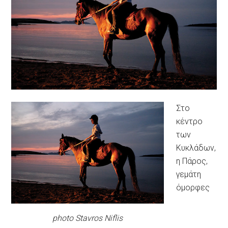
Στο
κέντρο
των
Κυκλάδων,
η Πάρος,
γεμάτη
όμορφες
photo Stavros Niflis