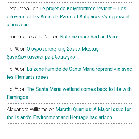
Letourneau
on
Le projet de Kolymbithres revient — Les
citoyens et les Amis de Paros et Antiparos s’y opposent
à nouveau
Francina Lozada Nur
on
Not one more bed on Paros
FoPA
on
Ο υγρότοπος της Σάντα Μαρίας
ξαναζωντανεύει με φλαμίνγκο
FoPA
on
La zone humide de Santa Maria reprend vie avec
les Flamants roses
FoPA
on
The Santa Maria wetland comes back to life with
flamingos
Alexandra Williams
on
Marathi Quarries: A Major Issue for
the Island’s Environment and Heritage has arisen.