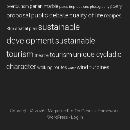
parian marble
overtourism
poetry
paros impressions
photography
public debate
proposal
quality of life
recipes
sustainable
RES
spatial plan
development
sustainable
tourism
unique cycladic
tourism
theatre
character
wind turbines
walking routes
water
Copyright © 2026 ·
Magazine Pro
On
Genesis Framework
·
WordPress
·
Log in