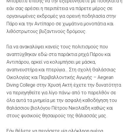
Μπορείτε επίσης να την εξερευνήσετε με ποδήλατα ή
εάν σας αρέσει η περιπέτεια να πάρετε μέρος σε
οργανωμένες εκδρομές για ορεινή ποδηλασία στην
Πάρο και την Αντίπαρο σε χωμάτινα μονοπάτια και
λιθόστρωτους βυζαντινούς δρόμους.
Για να ανακαλύψει κανείς τους πολιτισμούς που
αναπτύχθηκαν εδώ στα παράκτια ρηχά Πάρου και
Αντιπάρου, αρκεί να κολυμπήσει με μάσκα,
αναπνευστήρα και πτερύγια… Στη σχολή Θαλάσσιας
Οικολογίας και Περιβαλλοντικής Αγωγής – Αegean
Diving College στην Χρυσή Ακτή έχετε την δυνατότητα
να περιηγηθείτε για λίγο πάνω από το παρελθόν σε
όλα αυτά τα μνημεία με την ασφαλή καθοδήγηση του
θαλάσσιου βιολόγου Πέτρου Νικολαίδη καθώς και
στους φυσικούς θησαυρούς της θάλασσάς μας.
Εάν θέλετε να περάσετε μία ολόκληρη ημέρα