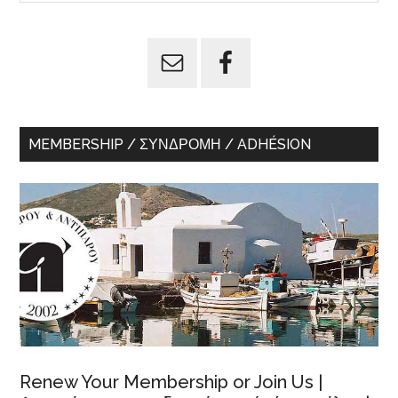
Sidebar
site
...
MEMBERSHIP / ΣΥΝΔΡΟΜΉ / ADHÉSION
Renew Your Membership or Join Us |