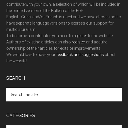
contribute with your own, a selection of which will be included in
the printed version of the Bulletin of the FoP.
English, Greek and/or French is used and we have chosen not to
have separate language versions to express our support for
multiculturalism.
To become a contributor you need to
register
to the website.
Authors of existing articles can also
register
and acquire
ownership of their articles for edits or improvements.
We would love to have your
feedback and suggestions
about
the website!
SEARCH
Search
the
site
...
CATEGORIES