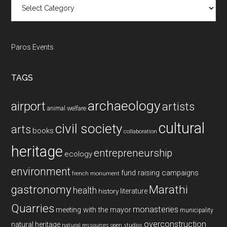
Categories
Paros Events
TAGS
archaeology
airport
artists
animal welfare
cultural
civil society
arts
books
collaboration
heritage
entrepreneurship
ecology
environment
fund raising campaigns
french monument
gastronomy
Marathi
health
history
literature
Quarries
monasteries
meeting with the mayor
municipality
overconstruction
natural heritage
natural ressources
open studios