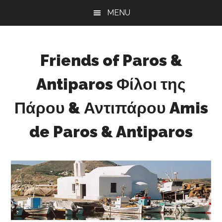
Skip
Skip
Skip
MENU
to
to
to
main
primary
footer
content
sidebar
Friends of Paros &
Antiparos Φίλοι της
Πάρου & Αντιπάρου Amis
de Paros & Antiparos
Sustainable
development
for
Paros
&
Antiparos