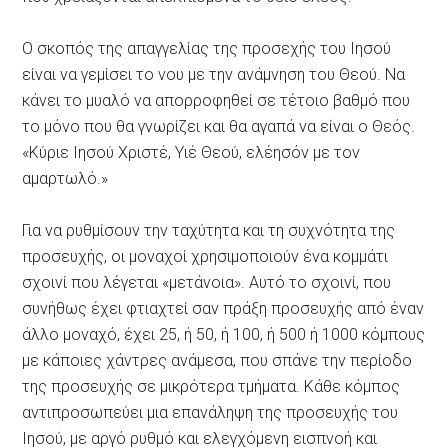
Ο σκοπός της απαγγελίας της προσεχής του Ιησού
είναι να γεμίσει το νου με την ανάμνηση του Θεού. Να
κάνει το μυαλό να απορροφηθεί σε τέτοιο βαθμό που
το μόνο που θα γνωρίζει και θα αγαπά να είναι ο Θεός.
«Κύριε Ιησού Χριστέ, Υιέ Θεού, ελέησόν με τον
αμαρτωλό.»
Για να ρυθμίσουν την ταχύτητα και τη συχνότητα της
προσευχής, οι μοναχοί χρησιμοποιούν ένα κομμάτι
σχοινί που λέγεται «μετάνοια». Αυτό το σχοινί, που
συνήθως έχει φτιαχτεί σαν πράξη προσευχής από έναν
άλλο μοναχό, έχει 25, ή 50, ή 100, ή 500 ή 1000 κόμπους
με κάποιες χάντρες ανάμεσα, που σπάνε την περίοδο
της προσευχής σε μικρότερα τμήματα. Κάθε κόμπος
αντιπροσωπεύει μια επανάληψη της προσευχής του
Ιησού, με αργό ρυθμό και ελεγχόμενη εισπνοή και