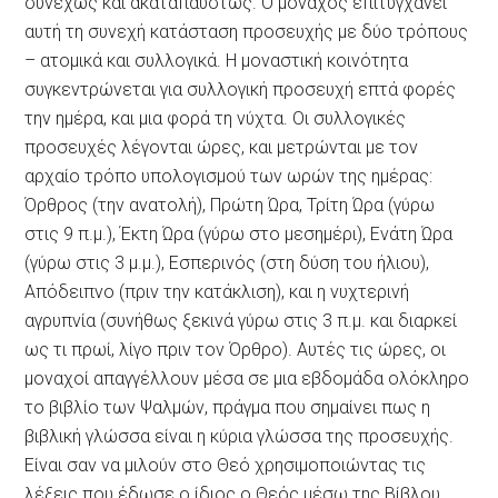
συνεχώς και ακαταπαύστως. Ο μοναχός επιτυγχάνει
αυτή τη συνεχή κατάσταση προσευχής με δύο τρόπους
– ατομικά και συλλογικά. Η μοναστική κοινότητα
συγκεντρώνεται για συλλογική προσευχή επτά φορές
την ημέρα, και μια φορά τη νύχτα. Οι συλλογικές
προσευχές λέγονται ώρες, και μετρώνται με τον
αρχαίο τρόπο υπολογισμού των ωρών της ημέρας:
Όρθρος (την ανατολή), Πρώτη Ώρα, Τρίτη Ώρα (γύρω
στις 9 π.μ.), Έκτη Ώρα (γύρω στο μεσημέρι), Ενάτη Ώρα
(γύρω στις 3 μ.μ.), Εσπερινός (στη δύση του ήλιου),
Απόδειπνο (πριν την κατάκλιση), και η νυχτερινή
αγρυπνία (συνήθως ξεκινά γύρω στις 3 π.μ. και διαρκεί
ως τι πρωί, λίγο πριν τον Όρθρο). Αυτές τις ώρες, οι
μοναχοί απαγγέλλουν μέσα σε μια εβδομάδα ολόκληρο
το βιβλίο των Ψαλμών, πράγμα που σημαίνει πως η
βιβλική γλώσσα είναι η κύρια γλώσσα της προσευχής.
Είναι σαν να μιλούν στο Θεό χρησιμοποιώντας τις
λέξεις που έδωσε ο ίδιος ο Θεός μέσω της Βίβλου.