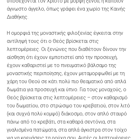
υποδέχονται τον Χριστό με μορφή ξένου, ή κάποιον
άγνωστο άγγελο, όπως γράφει ένα χωρίο της Καινής
Διαθήκης.
Η ομορφιά της μοναστικής φιλοξενίας έγκειται στην
αντίληψή τους ότι ο Θεός βρίσκεται στις
λεπτομέρειες. Οι ξενώνες που διαθέτουν δίνουν την
αίσθηση ότι έχουν εμποτιστεί από την προσευχή,
έχουν καθαριστεί με το πνευματικό βάλσαμο της
μοναστικής περιποίησης, έχουν μεταμορφωθεί με τη
χάρη του Θεού σε κάτι πολύ πιο θεαματικό από απλά
δωμάτια για προσευχή και ύπνο. Για τους μοναχούς, ο
Θεός βρίσκεται στις λεπτομέρειες – στον καθαρισμό
του δωματίου, στο στρώσιμο του κρεβατιού, στον λιτό
(και συχνά πολύ κομψό) διάκοσμο, στον απλό σταυρό
πάνω από το κρεβάτι, στα καθαρά σεντόνια, στα
γυαλισμένα πατώματα, στα απλά άγκιστρα στον τοίχο
για να κρεμάσεις τα ρούχα σου. Αυτές οι λεπτομέρειες