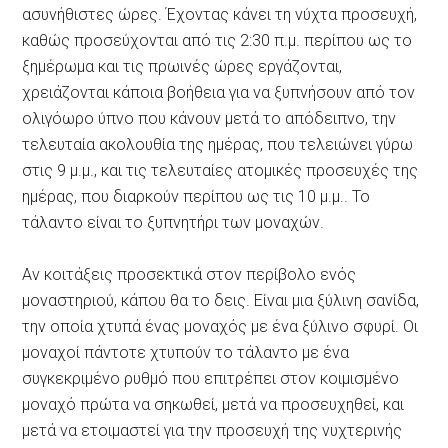
ασυνήθιστες ώρες. Έχοντας κάνει τη νύχτα προσευχή,
καθώς προσεύχονται από τις 2:30 π.μ. περίπου ως το
ξημέρωμα και τις πρωινές ώρες εργάζονται,
χρειάζονται κάποια βοήθεια για να ξυπνήσουν από τον
ολιγόωρο ύπνο που κάνουν μετά το απόδειπνο, την
τελευταία ακολουθία της ημέρας, που τελειώνει γύρω
στις 9 μ.μ., και τις τελευταίες ατομικές προσευχές της
ημέρας, που διαρκούν περίπου ως τις 10 μ.μ.. Το
τάλαντο είναι το ξυπνητήρι των μοναχών.
Αν κοιτάξεις προσεκτικά στον περίβολο ενός
μοναστηριού, κάπου θα το δεις. Είναι μια ξύλινη σανίδα,
την οποία χτυπά ένας μοναχός με ένα ξύλινο σφυρί. Οι
μοναχοί πάντοτε χτυπούν το τάλαντο με ένα
συγκεκριμένο ρυθμό που επιτρέπει στον κοιμισμένο
μοναχό πρώτα να σηκωθεί, μετά να προσευχηθεί, και
μετά να ετοιμαστεί για την προσευχή της νυχτερινής