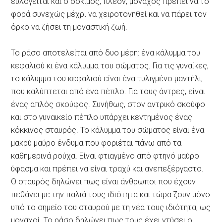
ευλογείται και ο δόκιμος, πλέον, μοναχός πρέπει να το
φορά συνεχώς μέχρι να χειροτονηθεί και να πάρει τον
όρκο να ζήσει τη μοναστική ζωή.
Το ράσο αποτελείται από δυο μέρη: ένα κάλυμμα του
κεφαλιού κι ένα κάλυμμα του σώματος. Για τις γυναίκες,
το κάλυμμα του κεφαλιού είναι ένα τυλιγμένο μαντήλι,
που καλύπτεται από ένα πέπλο. Για τους άντρες, είναι
ένας απλός σκούφος. Συνήθως, στον αντρικό σκούφο
και στο γυναικείο πέπλο υπάρχει κεντημένος ένας
κόκκινος σταυρός. Το κάλυμμα του σώματος είναι ένα
μακρύ μαύρο ένδυμα που φοριέται πάνω από τα
καθημερινά ρούχα. Είναι φτιαγμένο από φτηνό μαύρο
ύφασμα και πρέπει να είναι τραχύ και ανεπεξέργαστο.
Ο σταυρός δηλώνει πως είναι άνθρωποι που έχουν
πεθάνει με την παλιά τους ιδιότητα και τώρα ζουν μόνο
υπό το σημείο του σταυρού με τη νέα τους ιδιότητα, ως
μοναχοί. Το ράσο δηλώνει πως τους έχει ντύσει ο