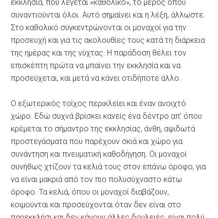
εκκλησία, που λέγεται «καθολικό», το μέρος όπου
συναντιούνται όλοι. Αυτό σημαίνει και η λέξη, άλλωστε.
Στο καθολικό συγκεντρώνονται οι μοναχοί για την
προσευχή και για τις ακολουθίες τους κατά τη διάρκεια
της ημέρας και της νύχτας. Η παράδοση θέλει τον
επισκέπτη πρώτα να μπαίνει την εκκλησία και να
προσεύχεται, και μετά να κάνει οτιδήποτε άλλο.
Ο εξωτερικός τοίχος περικλείει και έναν ανοιχτό
χώρο. Εδώ συχνά βρίσκει κανείς ένα δέντρο απ’ όπου
κρέμεται το σήμαντρο της εκκλησίας, άνθη, αψιδωτά
προστεγάσματα που παρέχουν σκιά και χώρο για
συνάντηση και πνευματική καθοδήγηση. Οι μοναχοί
συνήθως χτίζουν τα κελιά τους στον επάνω όροφο, για
να είναι μακριά από τον πιο πολυσύχναστο κάτω
όροφο. Τα κελιά, όπου οι μοναχοί διαβάζουν,
κοιμούνται και προσεύχονται όταν δεν είναι στο
παρεκκλήσι και δεν κάνουν άλλες δουλειές, είναι πολύ