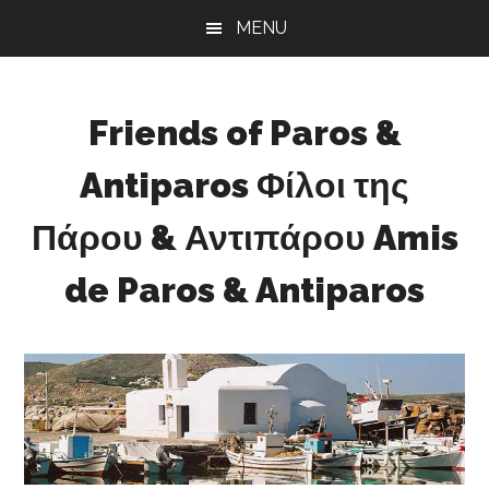
Skip
Skip
MENU
to
to
main
footer
content
Friends of Paros &
Antiparos Φίλοι της
Πάρου & Αντιπάρου Amis
de Paros & Antiparos
Sustainable
development
for
Paros
&
Antiparos