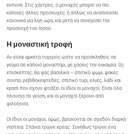
εκπνοή. Στις χάντρες, ο μοναχός μπορεί να πει
κάποιες άλλες προσευχές, ή απλώς να αναπνεύσει
κανονικά για λίγη ώρα, και μετά να συνεχίσει την
προσευχή του Ιησού.
Η μοναστική τροφή
Αν είσαι αρκετά τυχερός ώστε να προσκληθείς σε
γεύμα σε κάποιο μοναστήρι, μη χάσεις την ευκαιρία. Ως
επισκέπτης, θα φας βασιλικά – σπιτικό ψωμί, φακές
σούπα, ρεβιθοκεφτέδες, σπιτικό τυρί, ελιές, λάδι και
κρασί που έχουν φτιάξει οι ίδιοι οι μοναχοί. Είναι όλα
πλούσια σε γεύση, και οι μοναχοί ξέρουν από
φιλοξενία.
Οι ίδιοι οι μοναχοί, όμως, βρίσκονται σε σχεδόν διαρκή
νηστεία. Σπάνια τρώνε κρέας. Συνήθως τρώνε ένα