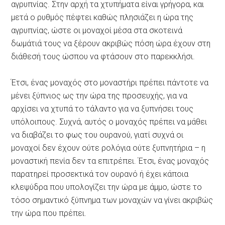
αγρυπνίας. Στην αρχή τα χτυπήματα είναι γρήγορα, και
μετά ο ρυθμός πέφτει καθώς πλησιάζει η ώρα της
αγρυπνίας, ώστε οι μοναχοί μέσα στα σκοτεινά
δωμάτιά τους να ξέρουν ακριβώς πόση ώρα έχουν στη
διάθεσή τους ώσπου να φτάσουν στο παρεκκλήσι.
Έτσι, ένας μοναχός στο μοναστήρι πρέπει πάντοτε να
μένει ξύπνιος ως την ώρα της προσευχής, για να
αρχίσει να χτυπά το τάλαντο για να ξυπνήσει τους
υπόλοιπους. Συχνά, αυτός ο μοναχός πρέπει να μάθει
να διαβάζει το φως του ουρανού, γιατί συχνά οι
μοναχοί δεν έχουν ούτε ρολόγια ούτε ξυπνητήρια – η
μοναστική πενία δεν τα επιτρέπει. Έτσι, ένας μοναχός
παρατηρεί προσεκτικά τον ουρανό ή έχει κάποια
κλεψύδρα που υπολογίζει την ώρα με άμμο, ώστε το
τόσο σημαντικό ξύπνημα των μοναχών να γίνει ακριβώς
την ώρα που πρέπει.