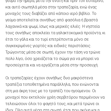
γεύμα την ημέρα, μετά την ενάτη και πριν τον εσπερινό,
και αυτό σιωπηλά μέσα στην τραπεζαρία, ενώ ένας
μοναχός τους διαβάζει από κάποιο ιερό βιβλίο. Το
γεύμα αποτελείται συνήθως από φασόλια ή βραστά
λαχανικά και ψωμί, ίσως και μερικές ελιές. Η νηστεία
τους συνήθως αποκλείει τα γαλακτοκομικά προϊόντα, κι
έτσι το γάλα και το τυρί επιτρέπονται μόνο σε
συγκεκριμένες γιορτές και ειδικές περιστάσεις.
Τρώγοντας μέσα σε σιωπή, έχουν την τάση να τρώνε
πολύ λίγο, όσο χρειάζεται το σώμα για να μπορεί να
προσεύχεται και να εργάζεται μέσα στην προσευχή.
Οι τραπεζαρίες έχουν συνήθως δυο μακρόστενα
τραπέζια τοποθετημένα παράλληλα, που ενώνονται
στη μια άκρη τους με το τραπέζι του ηγούμενου. Οι
μοναχοί που εκτελούν χρέη σερβιτόρου περιμένουν να
τελειώσουν όλοι το φαγητό τους, και μετά τρώνε οι
ίδιοι. Όλα αυτά μέσα στη σιωπή, έτσι που ακόμη και η