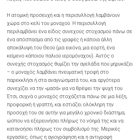
Η ατομική προσευχή και η περισυλλογή λαμβάνουν
χώρα στο κελί του μοναχού. Η περισυλλογή
περιλαμβάνει ένα είδος συνεχούς στοχασμού πάνω σε
ένα απόσπασμα από τις γραφές ή κάποια άλλη
αποκάλυψη του Θεού (μια εικόνα, μια εορτή, ένα
κείμενο κάποιου παλιού ιερομόναχου). Αυτός ο
συνεχής στοχασμός θυμίζει την αγελάδα που μηρυκάζει
– ο μοναχός λαμβάνει πνευματική τροφή στο
παρεκκλήσι ή στα αναγνώσματά του, και αργότερα
συνεχίζει να την «μασά» για να θρέψει την ψυχή του.
Έτσι, συχνά ο μοναχός στοχάζεται πάνω σε μια λέξη,
προφορική ή γραπτή, και εστιάζει ολόκληρη την
προσοχή του σε αυτήν για μεγάλο χρονικό διάστημα,
ώσπου να εξερευνήσει πλήρως το νόημά της και να
κατανοήσει πλήρως τον συμβολισμό της. Μερικές
εργασίες, όπως η αγιογράφηση και η αντιγραφή