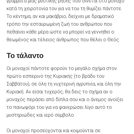
γράμματα μιας μυστικής ρήσης που δίνεται στο μοναχό
κατά τη χειροτονία του για να του τη θυμίζει πάντοτε.
Το κέντημα, αν και μακάβριο, δείχνει με δραματικό
τρόπο την εσταυρωμένη ζωή του ανθρώπου που
πεθαίνει κάθε μέρα ώστε να μπορεί να γεννηθεί ο
θεωμένος και τέλειος άνθρωπος που θέλει ο Θεός.
Το τάλαντο
Οι μοναχοί πάντοτε φορούν το μεγάλο σχήμα στον
πρώτο εσπερινό της Κυριακής (το βράδυ του
Σαββάτου), σε όλη τη νυχτερινή αγρυπνία, και όλη την
Κυριακή. Αν είσαι τυχερός, θα δεις το σχήμα αν ο
μοναχός περάσει από δίπλα σου και ο άνεμος ανοίξει
το πανωφόρι του για να φανερώσει λίγο αυτό το
μυστηριώδες και ιερό σύμβολο.
Οι μοναχοί προσεύχονται και κοιμούνται σε