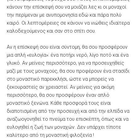
κάνουν την επίσκεψή σου να μοιάζει λες κι οι μοναχοί
την περίμεναν με ανυπομονησία εδώ και πάρα πολύ
καιρό. Οι λεπτομέρειες σε κάνουν να νιώθεις ιδιαίτερα
καλοδεχούμενος και σαν στο σπίτι σου.
Αν η επίσκεψή σου είναι σύντομη, θα σου προσφέρουν
μια απλή «ευλογία»: ένα ποτήρι νερό, λίγο ποτό και ένα
γλυκό. Αν μείνεις περισσότερο, για να προσευχηθείς
μαζί με τους μοναχούς, θα σου προφέρουν ένα στασίδι
στο μοναστικό παρεκκλήσι, ώστε να μπορείς να
ξεκουραστείς αν χρειαστεί. Αν μείνεις για ακόμη
περισσότερο, θα σου προσφέρουν έναν απλό
μοναστικό ξενώνα. Κάθε προσφορά τους είναι
διαποτισμένη από την προσευχή και από την ελπίδα να
αναζωογονηθεί το πνεύμα του επισκέπτη, όπως και να
ευλογηθεί η ζωή των μοναχών. Δεν υπάρχει τίποτε
καλύτερο από τη μοναστική φιλοξενία !