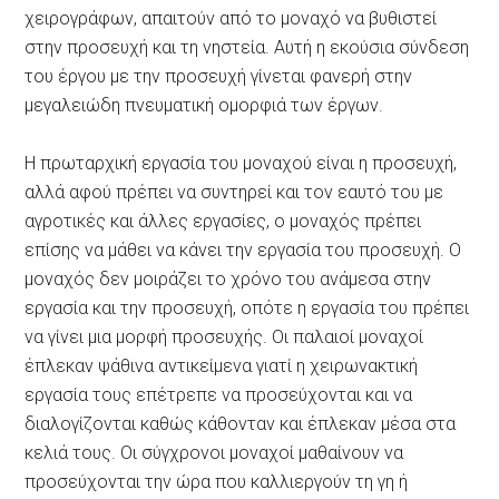
χειρογράφων, απαιτούν από το μοναχό να βυθιστεί
στην προσευχή και τη νηστεία. Αυτή η εκούσια σύνδεση
του έργου με την προσευχή γίνεται φανερή στην
μεγαλειώδη πνευματική ομορφιά των έργων.
Η πρωταρχική εργασία του μοναχού είναι η προσευχή,
αλλά αφού πρέπει να συντηρεί και τον εαυτό του με
αγροτικές και άλλες εργασίες, ο μοναχός πρέπει
επίσης να μάθει να κάνει την εργασία του προσευχή. Ο
μοναχός δεν μοιράζει το χρόνο του ανάμεσα στην
εργασία και την προσευχή, οπότε η εργασία του πρέπει
να γίνει μια μορφή προσευχής. Οι παλαιοί μοναχοί
έπλεκαν ψάθινα αντικείμενα γιατί η χειρωνακτική
εργασία τους επέτρεπε να προσεύχονται και να
διαλογίζονται καθώς κάθονταν και έπλεκαν μέσα στα
κελιά τους. Οι σύγχρονοι μοναχοί μαθαίνουν να
προσεύχονται την ώρα που καλλιεργούν τη γη ή