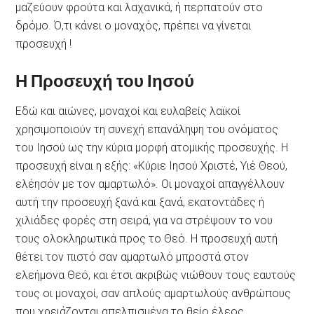
μαζεύουν φρούτα και λαχανικά, ή περπατούν στο
δρόμο. Ό,τι κάνει ο μοναχός, πρέπει να γίνεται
προσευχή !
Η Προσευχή του Ιησού
Εδώ και αιώνες, μοναχοί και ευλαβείς λαϊκοί
χρησιμοποιούν τη συνεχή επανάληψη του ονόματος
του Ιησού ως την κύρια μορφή ατομικής προσευχής. Η
προσευχή είναι η εξής: «Κύριε Ιησού Χριστέ, Υιέ Θεού,
ελέησόν με τον αμαρτωλό». Οι μοναχοί απαγγέλλουν
αυτή την προσευχή ξανά και ξανά, εκατοντάδες ή
χιλιάδες φορές στη σειρά, για να στρέψουν το νου
τους ολοκληρωτικά προς το Θεό. Η προσευχή αυτή
θέτει τον πιστό σαν αμαρτωλό μπροστά στον
ελεήμονα Θεό, και έτσι ακριβώς νιώθουν τους εαυτούς
τους οι μοναχοί, σαν απλούς αμαρτωλούς ανθρώπους
που χρειάζονται απελπισμένα το θείο έλεος.